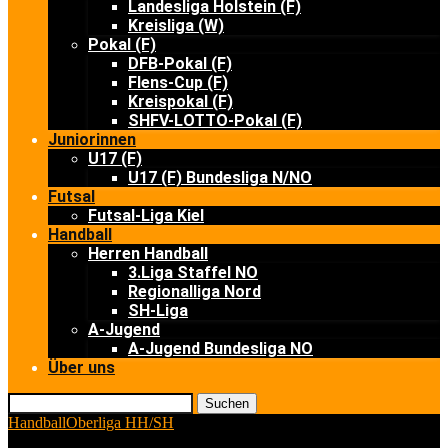
Landesliga Holstein (F)
Kreisliga (W)
Pokal (F)
DFB-Pokal (F)
Flens-Cup (F)
Kreispokal (F)
SHFV-LOTTO-Pokal (F)
Juniorinnen
U17 (F)
U17 (F) Bundesliga N/NO
Futsal
Futsal-Liga Kiel
Handball
Herren Handball
3.Liga Staffel NO
Regionalliga Nord
SH-Liga
A-Jugend
A-Jugend Bundesliga NO
Über uns
Suchen
Handball
Oberliga HH/SH