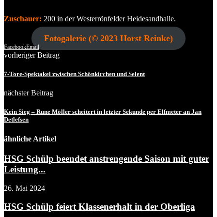
Zuschauer:
200 in der Westerrönfelder Heidesandhalle.
Fotogalerie (© 2023 Horst Reinke)
Facebook
Email
vorheriger Beitrag
7-Tore-Spektakel zwischen Schönkirchen und Selent
nächster Beitrag
Kein Sieg – Rune Möller scheitert in letzter Sekunde per Elfmeter an Jan
Detlefsen
ähnliche Artikel
HSG Schülp beendet anstrengende Saison mit guter
Leistung...
26. Mai 2024
HSG Schülp feiert Klassenerhalt in der Oberliga