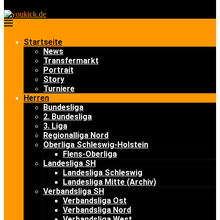
Startseite
News
Transfermarkt
Portrait
Story
Turniere
Herren
Bundesliga
2. Bundesliga
3. Liga
Regionalliga Nord
Oberliga Schleswig-Holstein
Flens-Oberliga
Landesliga SH
Landesliga Schleswig
Landesliga Mitte (Archiv)
Verbandsliga SH
Verbandsliga Ost
Verbandsliga Nord
Verbandsliga West