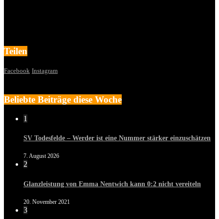
Teilen
Facebook
Instagram
Beliebte Beiträge diese Woche
1
SV Todesfelde – Werder ist eine Nummer stärker einzuschätzen
7. August 2026
2
Glanzleistung von Emma Nentwich kann 0:2 nicht vereiteln
20. November 2021
3