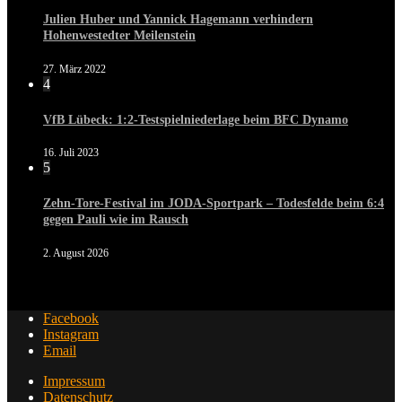
Julien Huber und Yannick Hagemann verhindern
Hohenwestedter Meilenstein
27. März 2022
4
VfB Lübeck: 1:2-Testspielniederlage beim BFC Dynamo
16. Juli 2023
5
Zehn-Tore-Festival im JODA-Sportpark – Todesfelde beim 6:4
gegen Pauli wie im Rausch
2. August 2026
Facebook
Instagram
Email
Impressum
Datenschutz