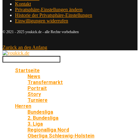
Kontakt
Privatsphäre-Einstellungen ändern
Historie der Privatsphäre-Einstellungen
Einwilligungen widerrufen
© 2021 - 2025 youkick.de - alle Rechte vorbehalten
Zurück an den Anfang
Startseite
News
Transfermarkt
Portrait
Story
Turniere
Herren
Bundesliga
2. Bundesliga
3. Liga
Regionalliga Nord
Oberliga Schleswig-Holstein