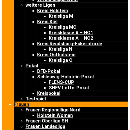
weitere Ligen
Kreis Holstein
Kreisliga M
Kreis Kiel
Kreisliga MO
Kreisklasse A – NO1
Kreisklasse A – NO2
Kreis Rendsburg-Eckernförde
Kreisliga N
Kreis Ostholstein
Kreisliga O
Pokal
DFB-Pokal
Schleswig-Holstein-Pokal
FLENS-CUP
SHFV-Lotto-Pokal
Kreispokal
Testspiel
Frauen
Frauen Regionalliga Nord
Holstein Women
Frauen Oberliga SH
Frauen Landesliga