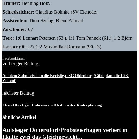
Trainer:
Henning Bolz.
Schiedsrichter:
Claudius Böhnke (SV Eichede).
Assistenten:
Timo Szelag, Blend Ahmad.
Zuschauer:
67
Tore:
1:0 Lennart Petersen (53.), 1:1 Tom Pannek (61.), 1:2 Björn
Kastner (90.+2), 2:2 Maximilian Bormann (90.+3)
Facebook
Email
vorheriger Beitrag
Auf dem Zahnfleisch in die Kreisliga: SG Oldenburg/Göhl plant die U23-
Zukunft
nächster Beitrag
Flens-Oberligist Hohenwestedt feilt an der Kaderplanung
ähnliche Artikel
Aufsteiger Dobersdorf/Probsteierhagen verliert in
Hälfte zwei das Gleichgewicht...