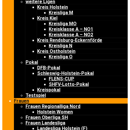
weitere Ligen
Kreis Holstein
Kreisliga M
Kreis Kiel
Kreisliga MO
Kreisklasse A – NO1
Kreisklasse A – NO2
Kreis Rendsburg-Eckernförde
Kreisliga N
Kreis Ostholstein
Kreisliga O
Pokal
DFB-Pokal
Schleswig-Holstein-Pokal
FLENS-CUP
SHFV-Lotto-Pokal
Kreispokal
Testspiel
Frauen
Frauen Regionalliga Nord
Holstein Women
Frauen Oberliga SH
Frauen Landesliga
Landesliga Holstein (F)