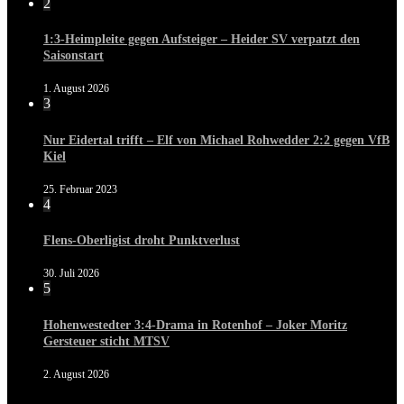
2
1:3-Heimpleite gegen Aufsteiger – Heider SV verpatzt den
Saisonstart
1. August 2026
3
Nur Eidertal trifft – Elf von Michael Rohwedder 2:2 gegen VfB
Kiel
25. Februar 2023
4
Flens-Oberligist droht Punktverlust
30. Juli 2026
5
Hohenwestedter 3:4-Drama in Rotenhof – Joker Moritz
Gersteuer sticht MTSV
2. August 2026