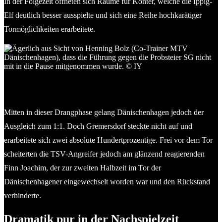
In der Folgezeit öffneten sich Räume für Konter, welche die Ippig-
Elf deutlich besser ausspielte und sich eine Reihe hochkarätiger
Tormöglichkeiten erarbeitete.
Henning Bolz (Trainer MTV Dänischenhagen) ärgert sich, dass
die in der Nachspielzeit erzielte Führung gnicht ausreichte.
2026 Ismail Yesilyurt
Mitten in dieser Drangphase gelang Dänischenhagen jedoch der
Ausgleich zum 1:1. Doch Gremersdorf steckte nicht auf und
erarbeitete sich zwei absolute Hundertprozentige. Frei vor dem Tor
scheiterten die TSV-Angreifer jedoch am glänzend reagierenden
Finn Joachim, der zur zweiten Halbzeit im Tor der
Dänischenhagener eingewechselt worden war und den Rückstand
verhinderte.
Dramatik pur in der Nachspielzeit