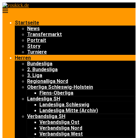
Startseite
News
Transfermarkt
Portrait
Story
Turniere
Herren
Bundesliga
2. Bundesliga
3. Liga
Regionalliga Nord
Oberliga Schleswig-Holstein
Flens-Oberliga
Landesliga SH
Landesliga Schleswig
Landesliga Mitte (Archiv)
Verbandsliga SH
Verbandsliga Ost
Verbandsliga Nord
Verbandsliga West