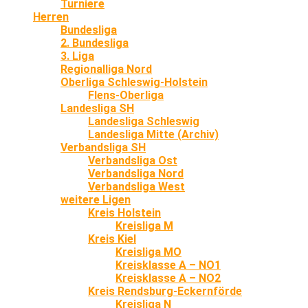
Turniere
Herren
Bundesliga
2. Bundesliga
3. Liga
Regionalliga Nord
Oberliga Schleswig-Holstein
Flens-Oberliga
Landesliga SH
Landesliga Schleswig
Landesliga Mitte (Archiv)
Verbandsliga SH
Verbandsliga Ost
Verbandsliga Nord
Verbandsliga West
weitere Ligen
Kreis Holstein
Kreisliga M
Kreis Kiel
Kreisliga MO
Kreisklasse A – NO1
Kreisklasse A – NO2
Kreis Rendsburg-Eckernförde
Kreisliga N