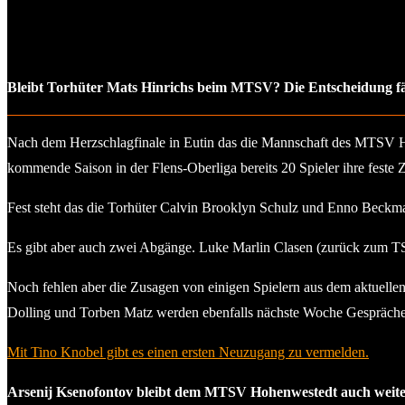
Bleibt Torhüter Mats Hinrichs beim MTSV? Die Entscheidung fä
Nach dem Herzschlagfinale in Eutin das die Mannschaft des MTSV Hoh
kommende Saison in der Flens-Oberliga bereits 20 Spieler ihre fest
Fest steht das die Torhüter Calvin Brooklyn Schulz und Enno Beck
Es gibt aber auch zwei Abgänge. Luke Marlin Clasen (zurück zum TS
Noch fehlen aber die Zusagen von einigen Spielern aus dem aktuelle
Dolling und Torben Matz werden ebenfalls nächste Woche Gespräche
Mit Tino Knobel gibt es einen ersten Neuzugang zu vermelden.
Arsenij Ksenofontov bleibt dem MTSV Hohenwestedt auch weite