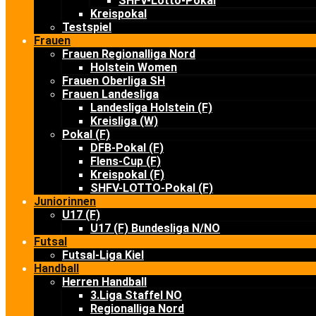
SHFV-Lotto-Pokal
Kreispokal
Testspiel
Frauen
Frauen Regionalliga Nord
Holstein Women
Frauen Oberliga SH
Frauen Landesliga
Landesliga Holstein (F)
Kreisliga (W)
Pokal (F)
DFB-Pokal (F)
Flens-Cup (F)
Kreispokal (F)
SHFV-LOTTO-Pokal (F)
Juniorinnen
U17 (F)
U17 (F) Bundesliga N/NO
Futsal
Futsal-Liga Kiel
Handball
Herren Handball
3.Liga Staffel NO
Regionalliga Nord