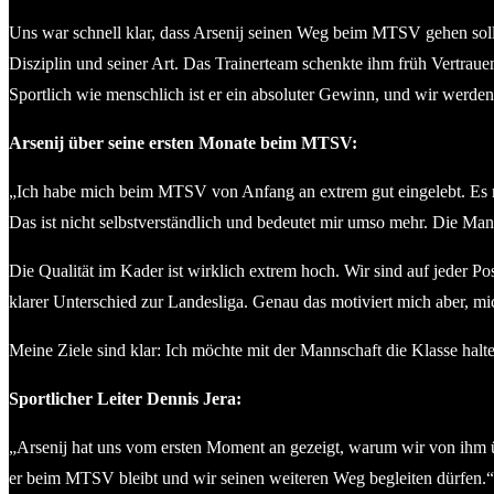
Uns war schnell klar, dass Arsenij seinen Weg beim MTSV gehen sol
Disziplin und seiner Art. Das Trainerteam schenkte ihm früh Vertrauen
Sportlich wie menschlich ist er ein absoluter Gewinn, und wir werden
Arsenij über seine ersten Monate beim MTSV:
„Ich habe mich beim MTSV von Anfang an extrem gut eingelebt. Es mach
Das ist nicht selbstverständlich und bedeutet mir umso mehr. Die M
Die Qualität im Kader ist wirklich extrem hoch. Wir sind auf jeder Po
klarer Unterschied zur Landesliga. Genau das motiviert mich aber, m
Meine Ziele sind klar: Ich möchte mit der Mannschaft die Klasse hal
Sportlicher Leiter Dennis Jera:
„Arsenij hat uns vom ersten Moment an gezeigt, warum wir von ihm überz
er beim MTSV bleibt und wir seinen weiteren Weg begleiten dürfen.“