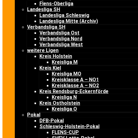
Flens-Oberliga
Landesliga SH
Landesliga Schleswig
Landesliga Mitte (Archiv)
Verbandsliga SH
Verbandsliga Ost
Verbandsliga Nord
Verbandsliga West
weitere Ligen
Kreis Holstein
Kreisliga M
Kreis Kiel
Kreisliga MO
Kreisklasse A – NO1
Kreisklasse A – NO2
Kreis Rendsburg-Eckernförde
Kreisliga N
Kreis Ostholstein
Kreisliga O
Pokal
DFB-Pokal
Schleswig-Holstein-Pokal
FLENS-CUP