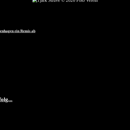
Tjark Struve © 2026 Foto Verein
enhagen ein Remis ab
olg...