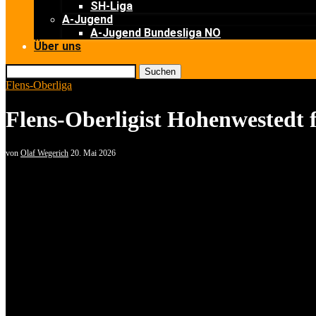
SH-Liga
A-Jugend
A-Jugend Bundesliga NO
Über uns
Suchen
Flens-Oberliga
Flens-Oberligist Hohenwestedt 
von
Olaf Wegerich
20. Mai 2026