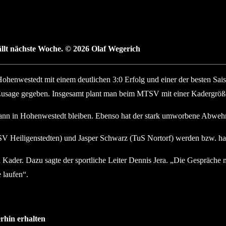
llt nächste Woche. © 2026 Olaf Wegerich
enwestedt mit einem deutlichen 3:0 Erfolg und einer der besten Saiso
e Zusage gegeben. Insgesamt plant man beim MTSV mit einer Kadergröß
mann in Hohenwestedt bleiben. Ebenso hat der stark umworbene Abweh
V Heiligenstedten) und Jasper Schwarz (TuS Nortorf) werden bzw. habe
n Kader. Dazu sagte der sportliche Leiter Dennis Jera. „Die Gespräch
 laufen“.
rhin erhalten