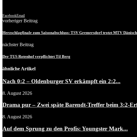
Facebook
Email
vorheriger Beitrag
Herzschlagfinale zum Saisonabschluss: TSV Gremersdorf trotzt MTV Dänisch
nächster Beitrag
Der TUS Rotenhof verpflichtet Til Berg
ähnliche Artikel
Nach 0:2 – Oldenburger SV erkämpft ein 2:2...
8. August 2026
Drama pur – Zwei späte Barendt-Treffer beim 3:2-Erf
8. August 2026
Auf dem Sprung zu den Profis: Youngster Mark...