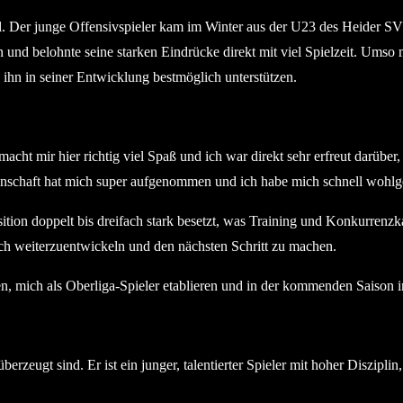
l. Der junge Offensivspieler kam im Winter aus der U23 des Heider S
 und belohnte seine starken Eindrücke direkt mit viel Spielzeit. Umso 
 ihn in seiner Entwicklung bestmöglich unterstützen.
t mir hier richtig viel Spaß und ich war direkt sehr erfreut darüber, w
annschaft hat mich super aufgenommen und ich habe mich schnell wohlge
sition doppelt bis dreifach stark besetzt, was Training und Konkurrenz
ich weiterzuentwickeln und den nächsten Schritt zu machen.
ten, mich als Oberliga-Spieler etablieren und in der kommenden Saison
eugt sind. Er ist ein junger, talentierter Spieler mit hoher Disziplin, 