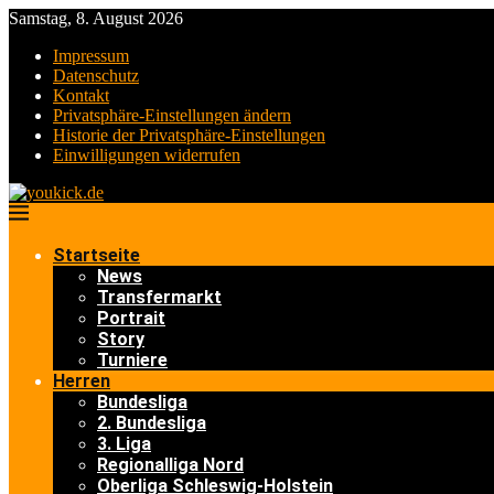
Samstag, 8. August 2026
Impressum
Datenschutz
Kontakt
Privatsphäre-Einstellungen ändern
Historie der Privatsphäre-Einstellungen
Einwilligungen widerrufen
Startseite
News
Transfermarkt
Portrait
Story
Turniere
Herren
Bundesliga
2. Bundesliga
3. Liga
Regionalliga Nord
Oberliga Schleswig-Holstein