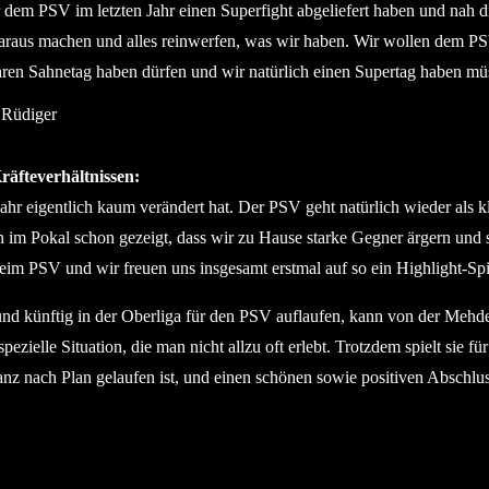
ir dem PSV im letzten Jahr einen Superfight abgeliefert haben und nah 
araus machen und alles reinwerfen, was wir haben. Wir wollen dem PS
ht ihren Sahnetag haben dürfen und wir natürlich einen Supertag haben 
er Rüdiger
äfteverhältnissen:
hr eigentlich kaum verändert hat. Der PSV geht natürlich wieder als kl
ison im Pokal schon gezeigt, dass wir zu Hause starke Gegner ärgern u
 beim PSV und wir freuen uns insgesamt erstmal auf so ein Highlight-Sp
nd künftig in der Oberliga für den PSV auflaufen, kann von der Mehden
pezielle Situation, die man nicht allzu oft erlebt. Trotzdem spielt sie 
anz nach Plan gelaufen ist, und einen schönen sowie positiven Abschlu