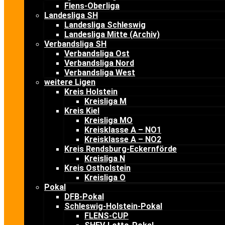
Flens-Oberliga
Landesliga SH
Landesliga Schleswig
Landesliga Mitte (Archiv)
Verbandsliga SH
Verbandsliga Ost
Verbandsliga Nord
Verbandsliga West
weitere Ligen
Kreis Holstein
Kreisliga M
Kreis Kiel
Kreisliga MO
Kreisklasse A – NO1
Kreisklasse A – NO2
Kreis Rendsburg-Eckernförde
Kreisliga N
Kreis Ostholstein
Kreisliga O
Pokal
DFB-Pokal
Schleswig-Holstein-Pokal
FLENS-CUP