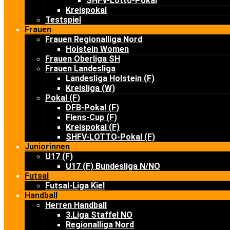
SHFV-Lotto-Pokal
Kreispokal
Testspiel
Frauen
Frauen Regionalliga Nord
Holstein Women
Frauen Oberliga SH
Frauen Landesliga
Landesliga Holstein (F)
Kreisliga (W)
Pokal (F)
DFB-Pokal (F)
Flens-Cup (F)
Kreispokal (F)
SHFV-LOTTO-Pokal (F)
Juniorinnen
U17 (F)
U17 (F) Bundesliga N/NO
Futsal
Futsal-Liga Kiel
Handball
Herren Handball
3.Liga Staffel NO
Regionalliga Nord