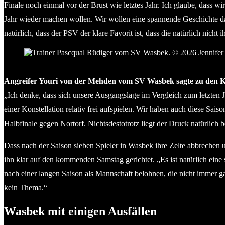
Finale noch einmal vor der Brust wie letztes Jahr. Ich glaube, dass w
Jahr wieder machen wollen. Wir wollen eine spannende Geschichte d
natürlich, dass der PSV der klare Favorit ist, dass die natürlich nic
Trainer Pascqual Rüdiger vom SV Wasbek. © 2026 Jennif
Angreifer Youri von der Mehden vom SV Wasbek sagte zu den Kr
„Ich denke, dass sich unsere Ausgangslage im Vergleich zum letzten Ja
einer Konstellation relativ frei aufspielen. Wir haben auch diese Sa
Halbfinale gegen Nortorf. Nichtsdestotrotz liegt der Druck natürlich
Dass nach der Saison sieben Spieler in Wasbek ihre Zelte abbrechen u
ihn klar auf den kommenden Samstag gerichtet. „Es ist natürlich eine s
nach einer langen Saison als Mannschaft belohnen, die nicht immer g
kein Thema.“
Wasbek mit einigen Ausfällen