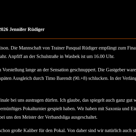
2026 Jennifer Rüdiger
on. Die Mannschaft von Trainer Pasqual Rüdiger empfängt zum Final
hr. Anpfiff an der Schulstraße in Wasbek ist um 16.00 Uhr.
en Vorstellung lange an der Sensation geschnuppert. Die Gastgeber ware
päten Ausgleich durch Timo Barendt (90.+8) schlucken. In der Verlänge
inale bei uns austragen dürfen. Ich glaube, das spiegelt auch ganz gut 
 vernünftiges Pokalturnier gespielt haben. Wir haben mit Saxonia und 
bei uns den Meister der Verbandsliga ausgeschaltet.
hon große Kaliber für den Pokal. Von daher sind wir natürlich auch sto