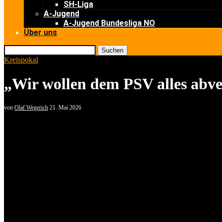
SH-Liga
A-Jugend
A-Jugend Bundesliga NO
Über uns
Suchen
Kreispokal
„Wir wollen dem PSV alles abv
von
Olaf Wegerich
21. Mai 2026