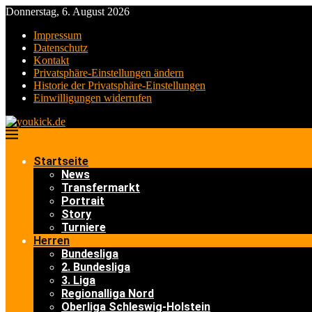
Donnerstag, 6. August 2026
Impressum
Datenschutz
Kontakt
Privatsphäre-Einstellungen ändern
Historie der Privatsphäre-Einstellungen
Einwilligungen widerrufen
Startseite
News
Transfermarkt
Portrait
Story
Turniere
Herren
Bundesliga
2. Bundesliga
3. Liga
Regionalliga Nord
Oberliga Schleswig-Holstein