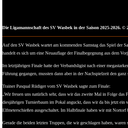
Die Ligamannschaft des SV Wasbek in der Saison 2025-2026. © 
Auf den SV Wasbek wartet am kommenden Samstag das Spiel der Sais
handelt es sich um eine Neuauflage der Finalbegegnung aus dem Vorja
Im letztjährigen Finale hatte der Verbandsligist nach einer megastark
Führung gegangen, mussten dann aber in der Nachspielzeit den ganz s
Trainer Pasqual Rüdiger vom SV Wasbek sagte zum Finale:
„Wir freuen uns natürlich sehr, dass wir das zweite Mal in Folge das F
diesjährigen Turnierbaum im Pokal anguckt, dass wir da bis jetzt ein
Elfmeterschießen ausgeschaltet. Im Halbfinale haben wir mit Nortorf 
Gerade die beiden letzten Truppen, die wir geschlagen haben, waren sc