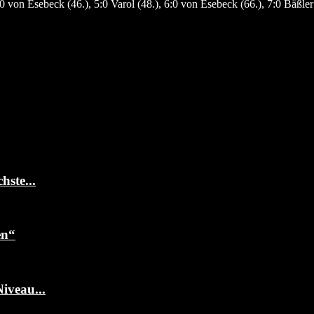
0 von Esebeck (46.), 5:0 Varol (48.), 6:0 von Esebeck (66.), 7:0 Bäßler 
ste...
en“
iveau...