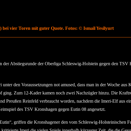
 bei vier Toren mit guter Quote. Fotos: © Ismail Yesilyurt
n der Abstiegsrunde der Oberliga Schleswig-Holstein gegen den TSV K
i unter den Voraussetzungen not amused, dass man in der Woche aus K
f ging. Zum 12-Kader kamen noch zwei Nachzügler hinzu. Die Kraftre
 und Preußen Reinfeld verbraucht worden, nachdem die Imeri-Elf aus 
Heimspiel des TSV Kronshagen gegen Eutin 08 angesetzt.
 Eutin“, griffen die Kronshagener den vom Schleswig-Holsteinischen F
ritisierte Imeri die vielen Spiele innerhalb kürzester Zeit, die die Ges