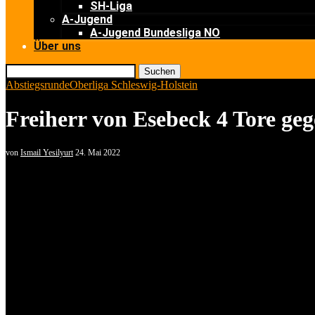
SH-Liga
A-Jugend
A-Jugend Bundesliga NO
Über uns
Suchen
Abstiegsrunde
Oberliga Schleswig-Holstein
Freiherr von Esebeck 4 Tore ge
von
Ismail Yesilyurt
24. Mai 2022