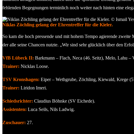
fehlenden Begegnungen terminlich noch weiter nach hinten eine ele
Niklas Zöchling gelang der Ehrentreffer für die Kieler.
So kam die hoch pressende und mit hohem Tempo agierende zweite Ma
der alle seine Chancen nutzte. „Wir sind sehr glücklich über den Er
VfB Lübeck II:
Barkmann – Flach, Neca (46. Seitz), Melo, Lahu – V
Trainer:
Nicklas Loose.
TSV Kronshagen:
Eiper – Wethgrube, Zöchling, Kiewald, Krege (57.
Trainer:
Liridon Imeri.
Schiedsrichter:
Claudius Böhnke (SV Eichede).
Assistenten:
Luca Seils, Nils Ladwig.
Zuschauer:
27.