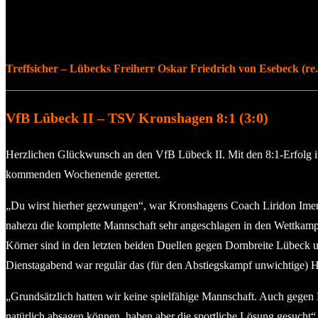
Treffsicher – Lübecks Freiherr Oskar Friedrich von Esebeck (re.)
VfB Lübeck II – TSV Kronshagen 8:1 (3:0)
Herzlichen Glückwunsch an den VfB Lübeck II. Mit den 8:1-Erfolg i
kommenden Wochenende gerettet.
„Du wirst hierher gezwungen“, war Kronshagens Coach Liridon Imer
nahezu die komplette Mannschaft sehr angeschlagen in den Wettkamp
Körner sind in den letzten beiden Duellen gegen Dornbreite Lübeck
Dienstagabend war regulär das (für den Abstiegskampf unwichtige) 
„Grundsätzlich hatten wir keine spielfähige Mannschaft. Auch gegen
natürlich absagen können, haben aber die sportliche Lösung gesucht“, k