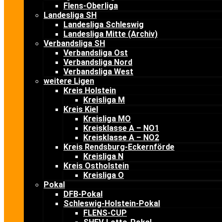
Flens-Oberliga
Landesliga SH
Landesliga Schleswig
Landesliga Mitte (Archiv)
Verbandsliga SH
Verbandsliga Ost
Verbandsliga Nord
Verbandsliga West
weitere Ligen
Kreis Holstein
Kreisliga M
Kreis Kiel
Kreisliga MO
Kreisklasse A – NO1
Kreisklasse A – NO2
Kreis Rendsburg-Eckernförde
Kreisliga N
Kreis Ostholstein
Kreisliga O
Pokal
DFB-Pokal
Schleswig-Holstein-Pokal
FLENS-CUP