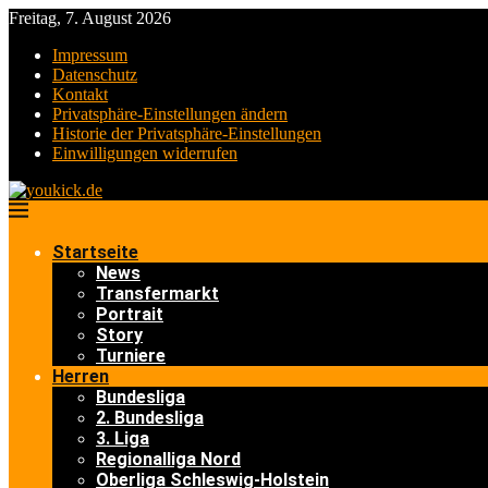
Freitag, 7. August 2026
Impressum
Datenschutz
Kontakt
Privatsphäre-Einstellungen ändern
Historie der Privatsphäre-Einstellungen
Einwilligungen widerrufen
Startseite
News
Transfermarkt
Portrait
Story
Turniere
Herren
Bundesliga
2. Bundesliga
3. Liga
Regionalliga Nord
Oberliga Schleswig-Holstein