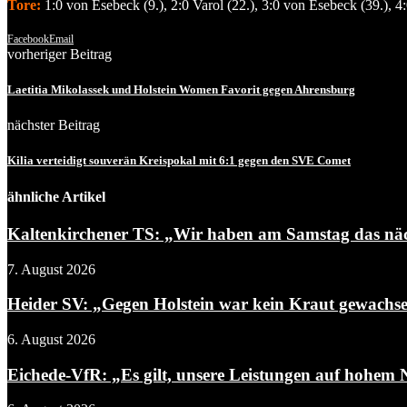
Tore:
1:0 von Esebeck (9.), 2:0 Varol (22.), 3:0 von Esebeck (39.), 4:
Facebook
Email
vorheriger Beitrag
Laetitia Mikolassek und Holstein Women Favorit gegen Ahrensburg
nächster Beitrag
Kilia verteidigt souverän Kreispokal mit 6:1 gegen den SVE Comet
ähnliche Artikel
Kaltenkirchener TS: „Wir haben am Samstag das näch
7. August 2026
Heider SV: „Gegen Holstein war kein Kraut gewachs
6. August 2026
Eichede-VfR: „Es gilt, unsere Leistungen auf hohem N