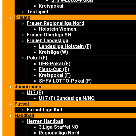
SHFV-Lotto-Pokal
Kreispokal
Testspiel
Frauen
Frauen Regionalliga Nord
Holstein Women
Frauen Oberliga SH
Frauen Landesliga
Landesliga Holstein (F)
Kreisliga (W)
Pokal (F)
DFB-Pokal (F)
Flens-Cup (F)
Kreispokal (F)
SHFV-LOTTO-Pokal (F)
Juniorinnen
U17 (F)
U17 (F) Bundesliga N/NO
Futsal
Futsal-Liga Kiel
Handball
Herren Handball
3.Liga Staffel NO
Regionalliga Nord