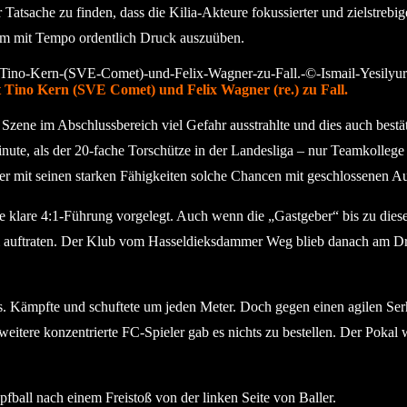
 Tatsache zu finden, dass die Kilia-Akteure fokussierter und zielstrebi
 um mit Tempo ordentlich Druck auszuüben.
t Tino Kern (SVE Comet) und Felix Wagner (re.) zu Fall.
zene im Abschlussbereich viel Gefahr ausstrahlte und dies auch bestätig
ute, als der 20-fache Torschütze in der Landesliga – nur Teamkollege 
er mit seinen starken Fähigkeiten solche Chancen mit geschlossenen A
ne klare 4:1-Führung vorgelegt. Auch wenn die „Gastgeber“ bis zu die
lm auftraten. Der Klub vom Hasseldieksdammer Weg blieb danach am Dr
 Kämpfte und schuftete um jeden Meter. Doch gegen einen agilen Serh
tere konzentrierte FC-Spieler gab es nichts zu bestellen. Der Pokal 
fball nach einem Freistoß von der linken Seite von Baller.