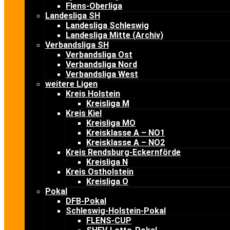
Flens-Oberliga
Landesliga SH
Landesliga Schleswig
Landesliga Mitte (Archiv)
Verbandsliga SH
Verbandsliga Ost
Verbandsliga Nord
Verbandsliga West
weitere Ligen
Kreis Holstein
Kreisliga M
Kreis Kiel
Kreisliga MO
Kreisklasse A – NO1
Kreisklasse A – NO2
Kreis Rendsburg-Eckernförde
Kreisliga N
Kreis Ostholstein
Kreisliga O
Pokal
DFB-Pokal
Schleswig-Holstein-Pokal
FLENS-CUP