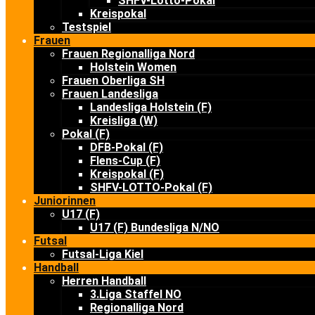
SHFV-Lotto-Pokal
Kreispokal
Testspiel
Frauen
Frauen Regionalliga Nord
Holstein Women
Frauen Oberliga SH
Frauen Landesliga
Landesliga Holstein (F)
Kreisliga (W)
Pokal (F)
DFB-Pokal (F)
Flens-Cup (F)
Kreispokal (F)
SHFV-LOTTO-Pokal (F)
Juniorinnen
U17 (F)
U17 (F) Bundesliga N/NO
Futsal
Futsal-Liga Kiel
Handball
Herren Handball
3.Liga Staffel NO
Regionalliga Nord