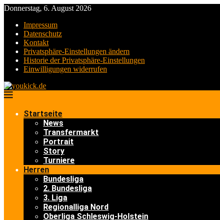
Donnerstag, 6. August 2026
Impressum
Datenschutz
Kontakt
Privatsphäre-Einstellungen ändern
Historie der Privatsphäre-Einstellungen
Einwilligungen widerrufen
Startseite
News
Transfermarkt
Portrait
Story
Turniere
Herren
Bundesliga
2. Bundesliga
3. Liga
Regionalliga Nord
Oberliga Schleswig-Holstein