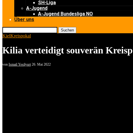
SH-Liga
A-Jugend
A-Jugend Bundesliga NO
Über uns
Suchen
Kiel
Kreispokal
Kilia verteidigt souverän Krei
von
Ismail Yesilyurt
26. Mai 2022