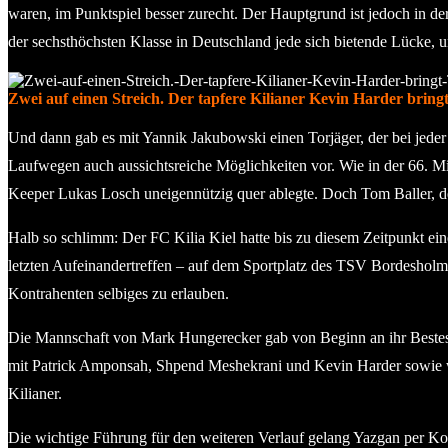
waren, im Punktspiel besser zurecht. Der Hauptgrund ist jedoch in der
der sechsthöchsten Klasse in Deutschland jede sich bietende Lücke,
Zwei auf einen Streich. Der tapfere Kilianer Kevin Harder bring
Und dann gab es mit Yannik Jakubowski einen Torjäger, der bei jeder S
Laufwegen auch aussichtsreiche Möglichkeiten vor. Wie in der 66. Min
Keeper Lukas Losch uneigennützig quer ablegte. Doch Tom Baller, d
Halb so schlimm: Der FC Kilia Kiel hatte bis zu diesem Zeitpunkt ei
letzten Aufeinandertreffen – auf dem Sportplatz des TSV Bordesho
Kontrahenten selbiges zu erlauben.
Die Mannschaft von Mark Hungerecker gab von Beginn an ihr Bestes.
mit Patrick Amponsah, Shpend Meshekrani und Kevin Harder sowie wei
Kilianer.
Die wichtige Führung für den weiteren Verlauf gelang Yazgan per Kop