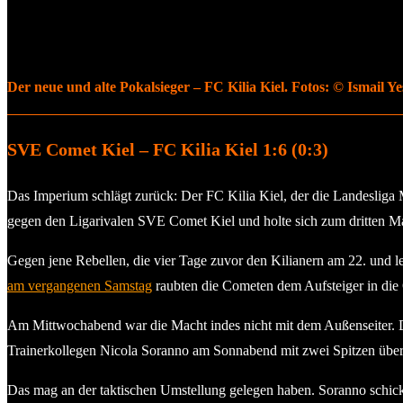
Der neue und alte Pokalsieger – FC Kilia Kiel. Fotos: © Ismail Ye
SVE Comet Kiel – FC Kilia Kiel 1:6 (0:3)
Das Imperium schlägt zurück: Der FC Kilia Kiel, der die Landesliga M
gegen den Ligarivalen SVE Comet Kiel und holte sich zum dritten Ma
Gegen jene Rebellen, die vier Tage zuvor den Kilianern am 22. und le
am vergangenen Samstag
raubten die Cometen dem Aufsteiger in die 
Am Mittwochabend war die Macht indes nicht mit dem Außenseiter. De
Trainerkollegen Nicola Soranno am Sonnabend mit zwei Spitzen überr
Das mag an der taktischen Umstellung gelegen haben. Soranno schick