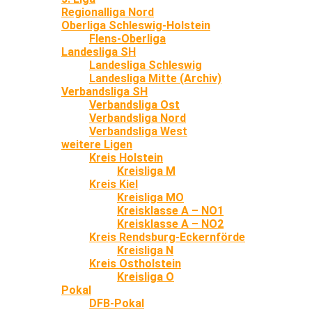
Regionalliga Nord
Oberliga Schleswig-Holstein
Flens-Oberliga
Landesliga SH
Landesliga Schleswig
Landesliga Mitte (Archiv)
Verbandsliga SH
Verbandsliga Ost
Verbandsliga Nord
Verbandsliga West
weitere Ligen
Kreis Holstein
Kreisliga M
Kreis Kiel
Kreisliga MO
Kreisklasse A – NO1
Kreisklasse A – NO2
Kreis Rendsburg-Eckernförde
Kreisliga N
Kreis Ostholstein
Kreisliga O
Pokal
DFB-Pokal