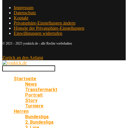
Impressum
Datenschutz
Kontakt
Privatsphäre-Einstellungen ändern
Historie der Privatsphäre-Einstellungen
Einwilligungen widerrufen
© 2021 - 2025 youkick.de - alle Rechte vorbehalten
Zurück an den Anfang
Startseite
News
Transfermarkt
Portrait
Story
Turniere
Herren
Bundesliga
2. Bundesliga
3. Liga