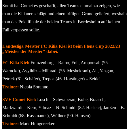
Somit hat Comet es geschafft, allen Teams einmal zu zeigen, wie
man die Kilianer schlägt und einen triftigen Grund geliefert, weshalb
man das Pokalfinale der beiden Teams in Bordesholm auf keinen
Fall verpassen sollte.
Landesliga-Meister FC Kilia Kiel ist beim Flens Cup 2022/23
„Meister der Meister“ dabei.
FC Kilia Kiel:
Franzenburg – Ramo, Foit, Amponsah (55.
Warncke), Ayyildiz – Milbradt (55. Meshekrani), Alt, Yazgan,
Petrick (61. Schäfer), Trepca (46. Horstinger) – Seidel.
Trainer:
Nicola Soranno.
SVE Comet Kiel:
Losch – Schwaberau, Bolte, Braasch,
Markwardt – Kern, Yilmaz – N. Schmidt (82. Hasicic), Janßen – B.
Schmidt (68. Rassmanns), Wüllner (90. Hansen).
Trainer:
Mark Hungerecker