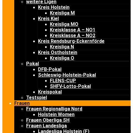
weitere Ligen
Kreis Holstein
Kreisliga M
Kreis Kiel
Kreisliga MO
Kreisklasse A – NO1
Kreisklasse A – NO2
Kreis Rendsburg-Eckernförde
Kreisliga N
Kreis Ostholstein
Kreisliga O
Pokal
DFB-Pokal
Schleswig-Holstein-Pokal
FLENS-CUP
SHFV-Lotto-Pokal
Kreispokal
Testspiel
Frauen
Frauen Regionalliga Nord
Holstein Women
Frauen Oberliga SH
Frauen Landesliga
Landesliga Holstein (F)