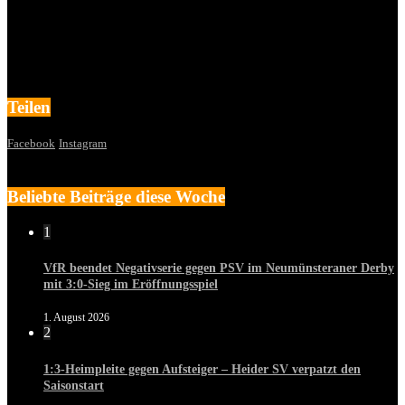
Teilen
Facebook
Instagram
Beliebte Beiträge diese Woche
1
VfR beendet Negativserie gegen PSV im Neumünsteraner Derby
mit 3:0-Sieg im Eröffnungsspiel
1. August 2026
2
1:3-Heimpleite gegen Aufsteiger – Heider SV verpatzt den
Saisonstart