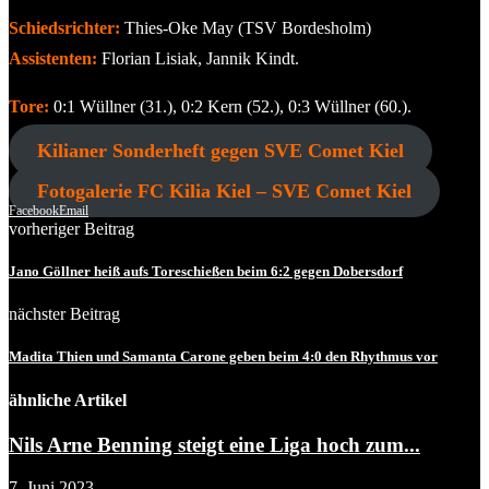
Schiedsrichter:
Thies-Oke May (TSV Bordesholm)
Assistenten:
Florian Lisiak, Jannik Kindt.
Tore:
0:1 Wüllner (31.), 0:2 Kern (52.), 0:3 Wüllner (60.).
Kilianer Sonderheft gegen SVE Comet Kiel
Fotogalerie FC Kilia Kiel – SVE Comet Kiel
Facebook
Email
vorheriger Beitrag
Jano Göllner heiß aufs Toreschießen beim 6:2 gegen Dobersdorf
nächster Beitrag
Madita Thien und Samanta Carone geben beim 4:0 den Rhythmus vor
ähnliche Artikel
Nils Arne Benning steigt eine Liga hoch zum...
7. Juni 2023