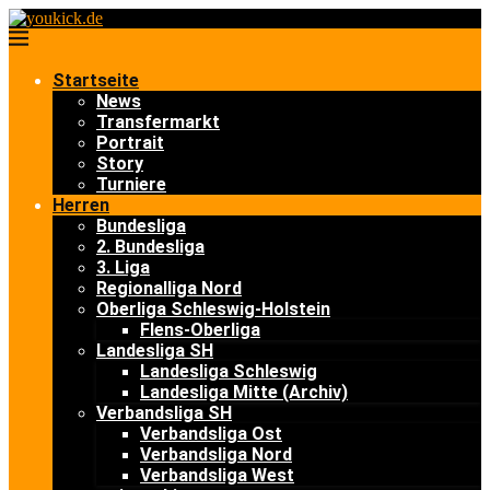
Startseite
News
Transfermarkt
Portrait
Story
Turniere
Herren
Bundesliga
2. Bundesliga
3. Liga
Regionalliga Nord
Oberliga Schleswig-Holstein
Flens-Oberliga
Landesliga SH
Landesliga Schleswig
Landesliga Mitte (Archiv)
Verbandsliga SH
Verbandsliga Ost
Verbandsliga Nord
Verbandsliga West