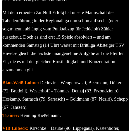
Mit dem erneuten Zu-Null-Erfolg hat unsere Mannschaft die
Tabellenführung in der Regionalliga nun schon auf sechs (oder
sogar neun, abhängig vom Punktabzug für Jeddeloh) Zähler
ausgebaut. Doch es sind erst 15 Spiele absolviert – und am
kommenden Samstag (14 Uhr) wartet mit Drittliga-Absteiger TSV
Havelse gleich die nächste unangenehme Aufgabe auf die Pfeiffer-
Elf, die es mit der gleichen Ernsthaftigkeit und Konzentration
anzunehmen gilt.
Blau-Weiß Lohne:
Dedovic – Wengerowski, Beermann, Düker
(72. Bredohl), Westerhoff – Tönnies, Demaj (83. Przondziono),
Heskamp, Sarrasch (79. Sarrasch) – Goldmann (87. Neziri), Schepp
(67. Janssen).
Trainer:
Henning Rießelmann.
VfB Lübeck:
Kirschke – Daube (90. Lippegaus), Kastenhofer,