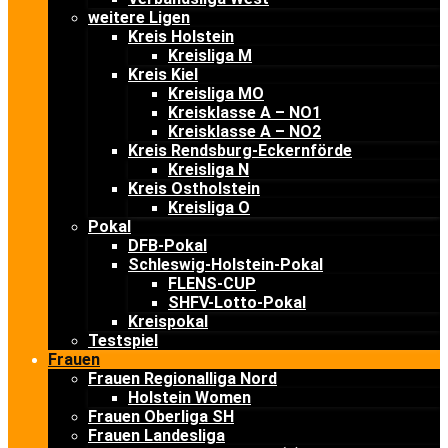
weitere Ligen
Kreis Holstein
Kreisliga M
Kreis Kiel
Kreisliga MO
Kreisklasse A – NO1
Kreisklasse A – NO2
Kreis Rendsburg-Eckernförde
Kreisliga N
Kreis Ostholstein
Kreisliga O
Pokal
DFB-Pokal
Schleswig-Holstein-Pokal
FLENS-CUP
SHFV-Lotto-Pokal
Kreispokal
Testspiel
Frauen
Frauen Regionalliga Nord
Holstein Women
Frauen Oberliga SH
Frauen Landesliga