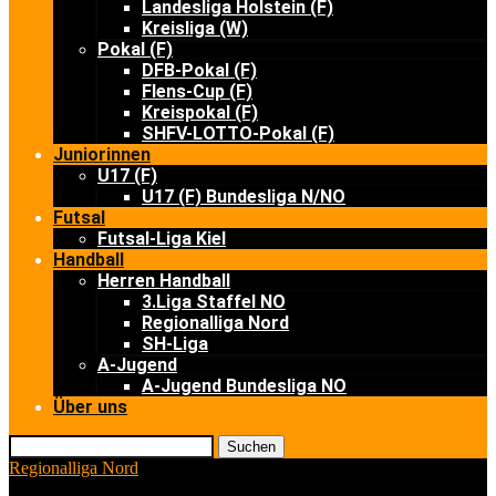
Landesliga Holstein (F)
Kreisliga (W)
Pokal (F)
DFB-Pokal (F)
Flens-Cup (F)
Kreispokal (F)
SHFV-LOTTO-Pokal (F)
Juniorinnen
U17 (F)
U17 (F) Bundesliga N/NO
Futsal
Futsal-Liga Kiel
Handball
Herren Handball
3.Liga Staffel NO
Regionalliga Nord
SH-Liga
A-Jugend
A-Jugend Bundesliga NO
Über uns
Suchen
Regionalliga Nord