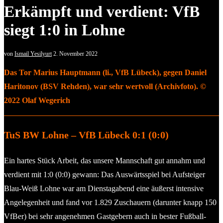
Erkämpft und verdient: VfB
siegt 1:0 in Lohne
von
Ismail Yesilyurt
2. November 2022
Das Tor Marius Hauptmann (li., VfB Lübeck), gegen Daniel
Haritonov (BSV Rehden), war sehr wertvoll (Archivfoto). ©
2022 Olaf Wegerich
TuS BW Lohne – VfB Lübeck 0:1 (0:0)
Ein hartes Stück Arbeit, das unsere Mannschaft gut annahm und
verdient mit 1:0 (0:0) gewann: Das Auswärtsspiel bei Aufsteiger
Blau-Weiß Lohne war am Dienstagabend eine äußerst intensive
Angelegenheit und fand vor 1.829 Zuschauern (darunter knapp 150
VfBer) bei sehr angenehmen Gastgebern auch in bester Fußball-