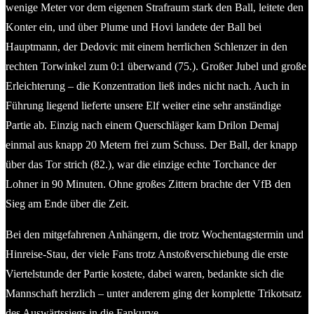
wenige Meter vor dem eigenen Strafraum stark den Ball, leitete den
Konter ein, und über Plume und Hovi landete der Ball bei
Hauptmann, der Dedovic mit einem herrlichen Schlenzer in den
rechten Torwinkel zum 0:1 überwand (75.). Großer Jubel und große
Erleichterung – die Konzentration ließ indes nicht nach. Auch in
Führung liegend lieferte unsere Elf weiter eine sehr anständige
Partie ab. Einzig nach einem Querschläger kam Drilon Demaj
einmal aus knapp 20 Metern frei zum Schuss. Der Ball, der knapp
über das Tor strich (82.), war die einzige echte Torchance der
Lohner in 90 Minuten. Ohne großes Zittern brachte der VfB den
Sieg am Ende über die Zeit.
Bei den mitgefahrenen Anhängern, die trotz Wochentagstermin und
Hinreise-Stau, der viele Fans trotz Anstoßverschiebung die erste
Viertelstunde der Partie kostete, dabei waren, bedankte sich die
Mannschaft herzlich – unter anderem ging der komplette Trikotsatz
des Auswärtssiegs in die Fankurve.