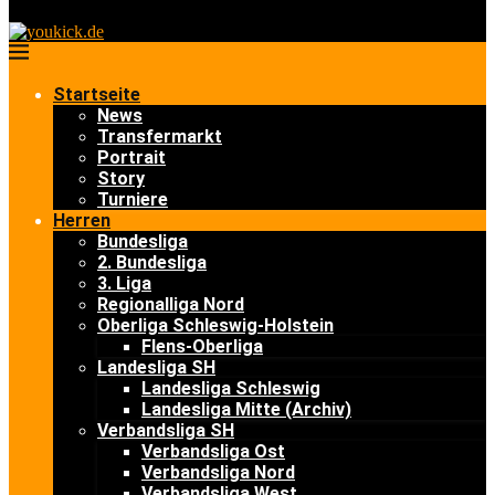
Startseite
News
Transfermarkt
Portrait
Story
Turniere
Herren
Bundesliga
2. Bundesliga
3. Liga
Regionalliga Nord
Oberliga Schleswig-Holstein
Flens-Oberliga
Landesliga SH
Landesliga Schleswig
Landesliga Mitte (Archiv)
Verbandsliga SH
Verbandsliga Ost
Verbandsliga Nord
Verbandsliga West