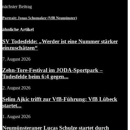
nächster Beitrag
Portrait: Jonas Schomaker (VfR Neumünster)
ähnliche Artikel
SV Todesfelde: „Werder ist eine Nummer stärker
einzuschätzen“
7. August 2026
Zehn-Tore-Festival im JODA-Sportpark –
Todesfelde beim 6:4 gegen...
2. August 2026
Selim Ajkic trifft zur VfB-Führung: VfB Lübeck
startet...
1. August 2026
Neumünsteraner Lucas Schulze startet durch