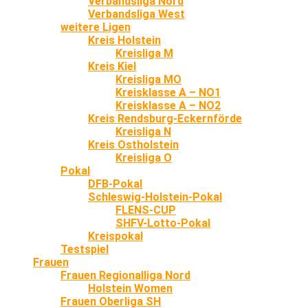
Verbandsliga Nord
Verbandsliga West
weitere Ligen
Kreis Holstein
Kreisliga M
Kreis Kiel
Kreisliga MO
Kreisklasse A – NO1
Kreisklasse A – NO2
Kreis Rendsburg-Eckernförde
Kreisliga N
Kreis Ostholstein
Kreisliga O
Pokal
DFB-Pokal
Schleswig-Holstein-Pokal
FLENS-CUP
SHFV-Lotto-Pokal
Kreispokal
Testspiel
Frauen
Frauen Regionalliga Nord
Holstein Women
Frauen Oberliga SH