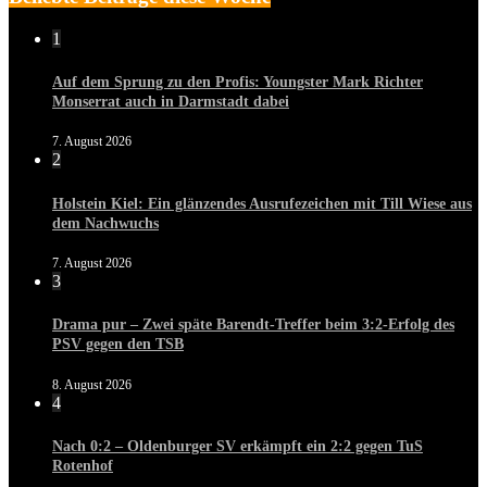
1
Auf dem Sprung zu den Profis: Youngster Mark Richter
Monserrat auch in Darmstadt dabei
7. August 2026
2
Holstein Kiel: Ein glänzendes Ausrufezeichen mit Till Wiese aus
dem Nachwuchs
7. August 2026
3
Drama pur – Zwei späte Barendt-Treffer beim 3:2-Erfolg des
PSV gegen den TSB
8. August 2026
4
Nach 0:2 – Oldenburger SV erkämpft ein 2:2 gegen TuS
Rotenhof