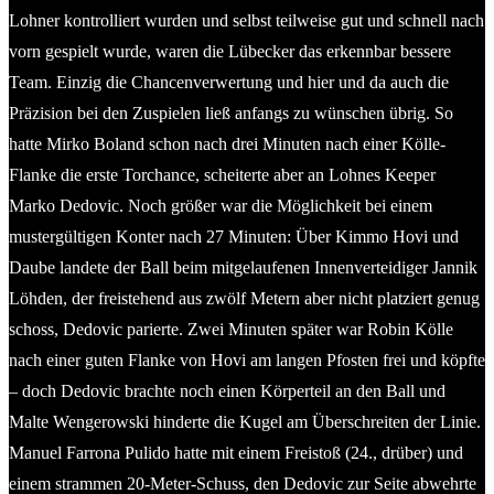
Lohner kontrolliert wurden und selbst teilweise gut und schnell nach
vorn gespielt wurde, waren die Lübecker das erkennbar bessere
Team. Einzig die Chancenverwertung und hier und da auch die
Präzision bei den Zuspielen ließ anfangs zu wünschen übrig. So
hatte Mirko Boland schon nach drei Minuten nach einer Kölle-
Flanke die erste Torchance, scheiterte aber an Lohnes Keeper
Marko Dedovic. Noch größer war die Möglichkeit bei einem
mustergültigen Konter nach 27 Minuten: Über Kimmo Hovi und
Daube landete der Ball beim mitgelaufenen Innenverteidiger Jannik
Löhden, der freistehend aus zwölf Metern aber nicht platziert genug
schoss, Dedovic parierte. Zwei Minuten später war Robin Kölle
nach einer guten Flanke von Hovi am langen Pfosten frei und köpfte
– doch Dedovic brachte noch einen Körperteil an den Ball und
Malte Wengerowski hinderte die Kugel am Überschreiten der Linie.
Manuel Farrona Pulido hatte mit einem Freistoß (24., drüber) und
einem strammen 20-Meter-Schuss, den Dedovic zur Seite abwehrte