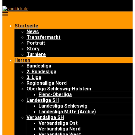
Startseite
News
Transfermarkt
Portrait
Story
Turniere
Herren
Bundesliga
2. Bundesliga
3. Liga
Regionalliga Nord
Oberliga Schleswig-Holstein
Flens-Oberliga
Landesliga SH
Landesliga Schleswig
Landesliga Mitte (Archiv)
Verbandsliga SH
Verbandsliga Ost
Verbandsliga Nord
Verbandsliga West