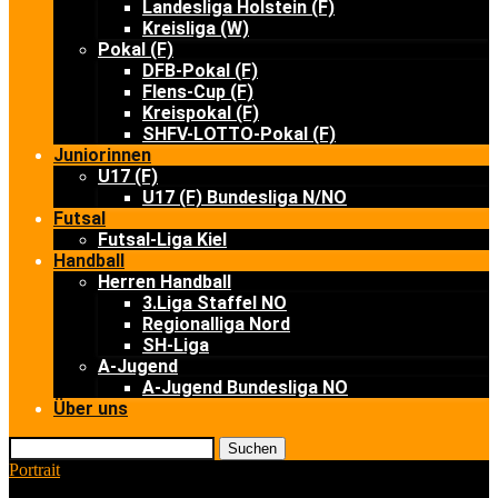
Landesliga Holstein (F)
Kreisliga (W)
Pokal (F)
DFB-Pokal (F)
Flens-Cup (F)
Kreispokal (F)
SHFV-LOTTO-Pokal (F)
Juniorinnen
U17 (F)
U17 (F) Bundesliga N/NO
Futsal
Futsal-Liga Kiel
Handball
Herren Handball
3.Liga Staffel NO
Regionalliga Nord
SH-Liga
A-Jugend
A-Jugend Bundesliga NO
Über uns
Suchen
Portrait