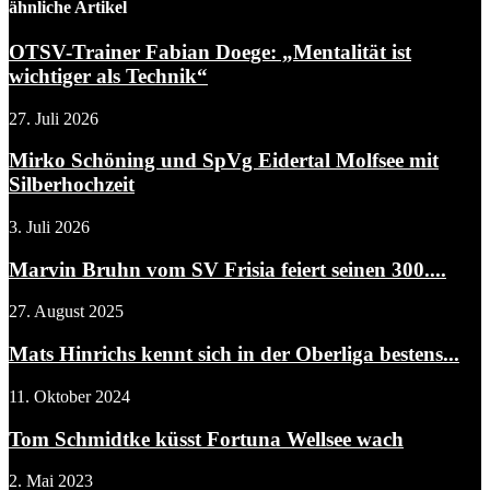
ähnliche Artikel
OTSV-Trainer Fabian Doege: „Mentalität ist
wichtiger als Technik“
27. Juli 2026
Mirko Schöning und SpVg Eidertal Molfsee mit
Silberhochzeit
3. Juli 2026
Marvin Bruhn vom SV Frisia feiert seinen 300....
27. August 2025
Mats Hinrichs kennt sich in der Oberliga bestens...
11. Oktober 2024
Tom Schmidtke küsst Fortuna Wellsee wach
2. Mai 2023