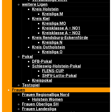
weitere Ligen
Kreis Holstein
Kreisliga M
Kreis Kiel
Kreisliga MO
Kreisklasse A – NO1
Kreisklasse A – NO2
Kreis Rendsburg-Eckernförde
Kreisliga N
Kreis Ostholstein
Kreisliga O
Pokal
DFB-Pokal
Schleswig-Holstein-Pokal
FLENS-CUP
SHFV-Lotto-Pokal
Kreispokal
Testspiel
Frauen
Frauen Regionalliga Nord
Holstein Women
Frauen Oberliga SH
Frauen Landesliga