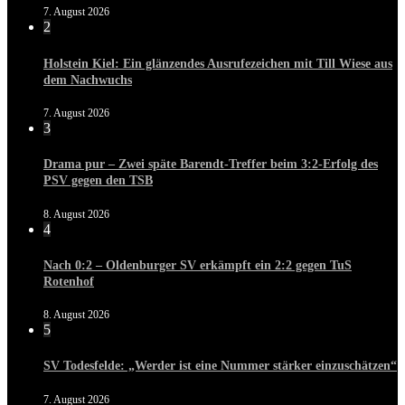
7. August 2026
2
Holstein Kiel: Ein glänzendes Ausrufezeichen mit Till Wiese aus
dem Nachwuchs
7. August 2026
3
Drama pur – Zwei späte Barendt-Treffer beim 3:2-Erfolg des
PSV gegen den TSB
8. August 2026
4
Nach 0:2 – Oldenburger SV erkämpft ein 2:2 gegen TuS
Rotenhof
8. August 2026
5
SV Todesfelde: „Werder ist eine Nummer stärker einzuschätzen“
7. August 2026