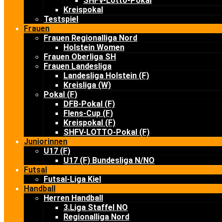
SHFV-Lotto-Pokal
Kreispokal
Testspiel
Frauen
Frauen Regionalliga Nord
Holstein Women
Frauen Oberliga SH
Frauen Landesliga
Landesliga Holstein (F)
Kreisliga (W)
Pokal (F)
DFB-Pokal (F)
Flens-Cup (F)
Kreispokal (F)
SHFV-LOTTO-Pokal (F)
Juniorinnen
U17 (F)
U17 (F) Bundesliga N/NO
Futsal
Futsal-Liga Kiel
Handball
Herren Handball
3.Liga Staffel NO
Regionalliga Nord