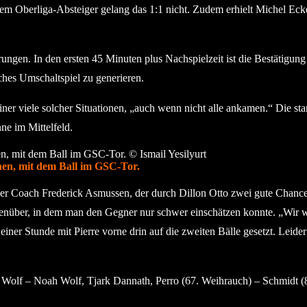
Dem Oberliga-Absteiger gelang das 1:1 nicht. Zudem erhielt Michel Eck
erungen. In den ersten 45 Minuten plus Nachspielzeit ist die Bestätigun
iches Umschaltspiel zu generieren.
ainer viele solcher Situationen, „auch wenn nicht alle ankamen.“ Die s
ne im Mittelfeld.
hen, mit dem Ball im GSC-Tor.
er Coach Frederick Asmussen, der durch Dillon Otto zwei gute Chancen 
nüber, in dem man den Gegner nur schwer einschätzen konnte. „Wir woll
iner Stunde mit Pierre vorne drin auf die zweiten Bälle gesetzt. Leid
Wolf – Noah Wolf, Tjark Dannath, Perro (67. Weihrauch) – Schmidt (8