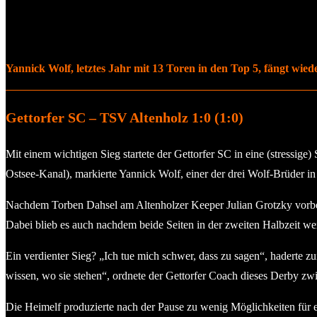
Yannick Wolf, letztes Jahr mit 13 Toren in den Top 5, fängt wied
Gettorfer SC – TSV Altenholz 1:0 (1:0)
Mit einem wichtigen Sieg startete der Gettorfer SC in eine (stressig
Ostsee-Kanal), markierte Yannick Wolf, einer der drei Wolf-Brüder in
Nachdem Torben Dahsel am Altenholzer Keeper Julian Grotzky vorbei 
Dabei blieb es auch nachdem beide Seiten in der zweiten Halbzeit w
Ein verdienter Sieg? „Ich tue mich schwer, dass zu sagen“, haderte zu
wissen, wo sie stehen“, ordnete der Gettorfer Coach dieses Derby zwi
Die Heimelf produzierte nach der Pause zu wenig Möglichkeiten für e