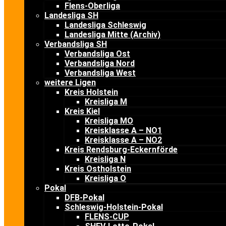
Flens-Oberliga
Landesliga SH
Landesliga Schleswig
Landesliga Mitte (Archiv)
Verbandsliga SH
Verbandsliga Ost
Verbandsliga Nord
Verbandsliga West
weitere Ligen
Kreis Holstein
Kreisliga M
Kreis Kiel
Kreisliga MO
Kreisklasse A – NO1
Kreisklasse A – NO2
Kreis Rendsburg-Eckernförde
Kreisliga N
Kreis Ostholstein
Kreisliga O
Pokal
DFB-Pokal
Schleswig-Holstein-Pokal
FLENS-CUP