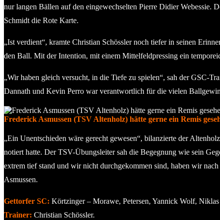
nur langen Bällen auf den eingewechselten Pierre Didier Webessie. 
Schmidt die Rote Karte.
„Ist verdient“, kramte Christian Schössler noch tiefer in seinen Erinn
den Ball. Mit der Intention, mit einem Mittelfeldpressing ein tempore
„Wir haben gleich versucht, in die Tiefe zu spielen“, sah der GSC-Tr
Dannath und Kevin Perro war verantwortlich für die vielen Ballgewin
Frederick Asmussen (TSV Altenholz) hätte gerne ein Remis gese
„Ein Unentschieden wäre gerecht gewesen“, bilanzierte der Altenholz
notiert hatte. Der TSV-Übungsleiter sah die Begegnung wie sein Gege
extrem tief stand und wir nicht durchgekommen sind, haben wir nach e
Asmussen.
Gettorfer SC:
Körtzinger – Morawe, Petersen, Yannick Wolf, Niklas 
Trainer:
Christian Schössler.