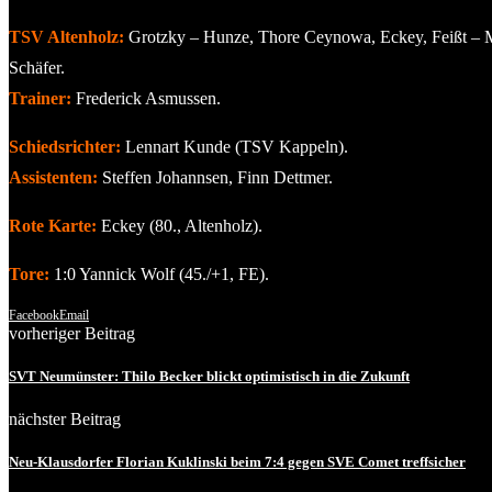
TSV Altenholz:
Grotzky – Hunze, Thore Ceynowa, Eckey, Feißt – Mal
Schäfer.
Trainer:
Frederick Asmussen.
Schiedsrichter:
Lennart Kunde (TSV Kappeln).
Assistenten:
Steffen Johannsen, Finn Dettmer.
Rote Karte:
Eckey (80., Altenholz).
Tore:
1:0 Yannick Wolf (45./+1, FE).
Facebook
Email
vorheriger Beitrag
SVT Neumünster: Thilo Becker blickt optimistisch in die Zukunft
nächster Beitrag
Neu-Klausdorfer Florian Kuklinski beim 7:4 gegen SVE Comet treffsicher