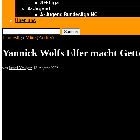
SH-Liga
A-Jugend
A-Jugend Bundesliga NO
Über uns
Suchen
Landesliga Mitte (Archiv)
Yannick Wolfs Elfer macht Getto
von
Ismail Yesilyurt
13. August 2022