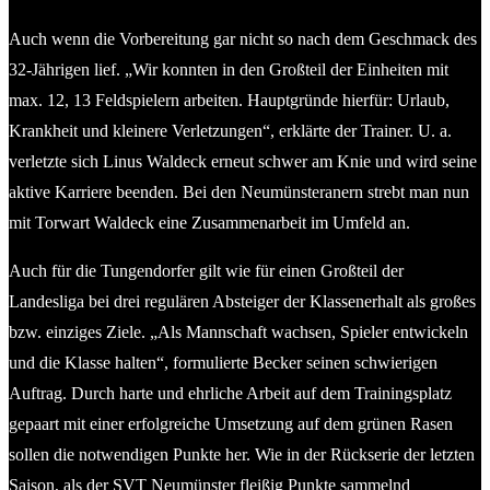
Auch wenn die Vorbereitung gar nicht so nach dem Geschmack des
32-Jährigen lief. „Wir konnten in den Großteil der Einheiten mit
max. 12, 13 Feldspielern arbeiten. Hauptgründe hierfür: Urlaub,
Krankheit und kleinere Verletzungen“, erklärte der Trainer. U. a.
verletzte sich Linus Waldeck erneut schwer am Knie und wird seine
aktive Karriere beenden. Bei den Neumünsteranern strebt man nun
mit Torwart Waldeck eine Zusammenarbeit im Umfeld an.
Auch für die Tungendorfer gilt wie für einen Großteil der
Landesliga bei drei regulären Absteiger der Klassenerhalt als großes
bzw. einziges Ziele. „Als Mannschaft wachsen, Spieler entwickeln
und die Klasse halten“, formulierte Becker seinen schwierigen
Auftrag. Durch harte und ehrliche Arbeit auf dem Trainingsplatz
gepaart mit einer erfolgreiche Umsetzung auf dem grünen Rasen
sollen die notwendigen Punkte her. Wie in der Rückserie der letzten
Saison, als der SVT Neumünster fleißig Punkte sammelnd