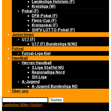
Landesliga Holstein (F)
Kreisliga (W)
Pokal (F)
DFB-Pokal (F)
Flens-Cup (F)
Kreispokal (F)
SHFV-LOTTO-Pokal (F)
Juniorinnen
U17 (F)
U17 (F) Bundesliga N/NO
Futsal
Futsal-Liga Kiel
Handball
Herren Handball
3.Liga Staffel NO
Regionalliga Nord
SH-Liga
A-Jugend
A-Jugend Bundesliga NO
Über uns
Suchen
Landesliga Mitte (Archiv)