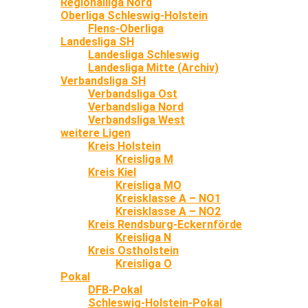
Regionalliga Nord
Oberliga Schleswig-Holstein
Flens-Oberliga
Landesliga SH
Landesliga Schleswig
Landesliga Mitte (Archiv)
Verbandsliga SH
Verbandsliga Ost
Verbandsliga Nord
Verbandsliga West
weitere Ligen
Kreis Holstein
Kreisliga M
Kreis Kiel
Kreisliga MO
Kreisklasse A – NO1
Kreisklasse A – NO2
Kreis Rendsburg-Eckernförde
Kreisliga N
Kreis Ostholstein
Kreisliga O
Pokal
DFB-Pokal
Schleswig-Holstein-Pokal