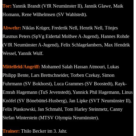
Tor:
Yannik Brandt (VfR Neumünster II), Jannik Glawe, Maik
Homann, Rene Wilhelmsen (SV Wahlstedt).
Abwehr:
Niklas Krüger, Frederik Nell, Henrik Nell, Tönjes
Rasmus Peters (SpVg Eidertal Molfsee A-Jugend), Hannes Rohde
(VfR Neumünster A-Jugend), Felix Schlagelambers, Max Hendrik
Wessel, Yannik Wulf.
Mittelfeld/Angriff:
Mohamed Salah Hassan Atmouri, Lukas
Philipp Bente, Lars Brettschneider, Torben Czekay, Simon
Fuhrmann (SV Bokhorst), Luca Grammes (SV Boostedt), Rayk-
Emrah Hagemann (TuS Jevenstedt), Yannick Phil Hagemann, Linus
Knöfel (SV Bönebüttel-Husberg), Jan Lipke (SVT Neumünster II),
Felix Piaskowski, Jan Schmahl, Tom Harley Steinmetz, Canny
Stefan Winterstein (MTSV Olympia Neumünster).
Trainer:
Thilo Becker im 3. Jahr.