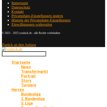
Impressum
Datenschutz
Kontakt
Privatsphäre-Einstellungen ändern
Historie der Privatsphäre-Einstellungen
Einwilligungen widerrufen
© 2021 - 2025 youkick.de - alle Rechte vorbehalten
Zurück an den Anfang
Startseite
News
Transfermarkt
Portrait
Story
Turniere
Herren
Bundesliga
2. Bundesliga
3. Liga