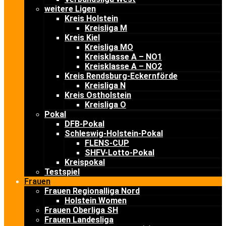
weitere Ligen
Kreis Holstein
Kreisliga M
Kreis Kiel
Kreisliga MO
Kreisklasse A – NO1
Kreisklasse A – NO2
Kreis Rendsburg-Eckernförde
Kreisliga N
Kreis Ostholstein
Kreisliga O
Pokal
DFB-Pokal
Schleswig-Holstein-Pokal
FLENS-CUP
SHFV-Lotto-Pokal
Kreispokal
Testspiel
Frauen
Frauen Regionalliga Nord
Holstein Women
Frauen Oberliga SH
Frauen Landesliga