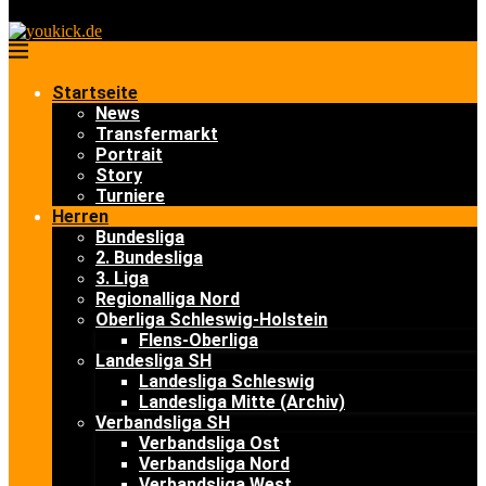
Startseite
News
Transfermarkt
Portrait
Story
Turniere
Herren
Bundesliga
2. Bundesliga
3. Liga
Regionalliga Nord
Oberliga Schleswig-Holstein
Flens-Oberliga
Landesliga SH
Landesliga Schleswig
Landesliga Mitte (Archiv)
Verbandsliga SH
Verbandsliga Ost
Verbandsliga Nord
Verbandsliga West