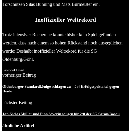
Torschützen Silas Bünning und Mats Burmeister ein.
Inoffizieller Weltrekord
Trotz intensiver Recherche konnte bisher kein Spiel gefunden
werden, dass nach einem so hohen Rückstand noch ausgeglichen
wurde: Deshalb: inoffizieller Weltrekord für die SG
Oldenburg/Göhl.
Facebook
Email
vorheriger Beitrag
Oldenburger Standardkönige schlagen zu – 5:4 Erfolgsspektakel gegen
Heide
nächster Beitrag
Jan-Niclas Müller und Finn Severin sorgen für 2:0 der SG Sarau/Bosau
ähnliche Artikel