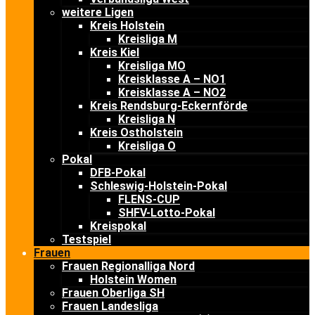
weitere Ligen
Kreis Holstein
Kreisliga M
Kreis Kiel
Kreisliga MO
Kreisklasse A – NO1
Kreisklasse A – NO2
Kreis Rendsburg-Eckernförde
Kreisliga N
Kreis Ostholstein
Kreisliga O
Pokal
DFB-Pokal
Schleswig-Holstein-Pokal
FLENS-CUP
SHFV-Lotto-Pokal
Kreispokal
Testspiel
Frauen
Frauen Regionalliga Nord
Holstein Women
Frauen Oberliga SH
Frauen Landesliga