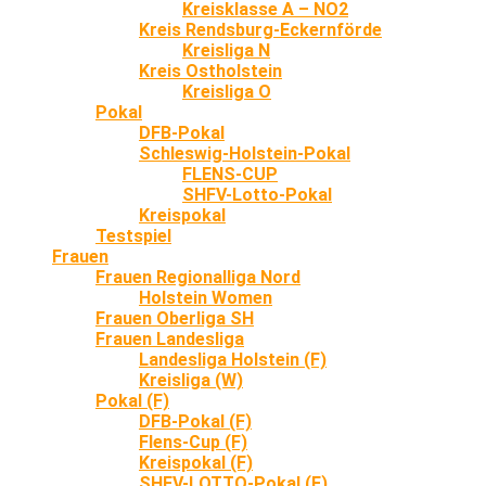
Kreisklasse A – NO2
Kreis Rendsburg-Eckernförde
Kreisliga N
Kreis Ostholstein
Kreisliga O
Pokal
DFB-Pokal
Schleswig-Holstein-Pokal
FLENS-CUP
SHFV-Lotto-Pokal
Kreispokal
Testspiel
Frauen
Frauen Regionalliga Nord
Holstein Women
Frauen Oberliga SH
Frauen Landesliga
Landesliga Holstein (F)
Kreisliga (W)
Pokal (F)
DFB-Pokal (F)
Flens-Cup (F)
Kreispokal (F)
SHFV-LOTTO-Pokal (F)