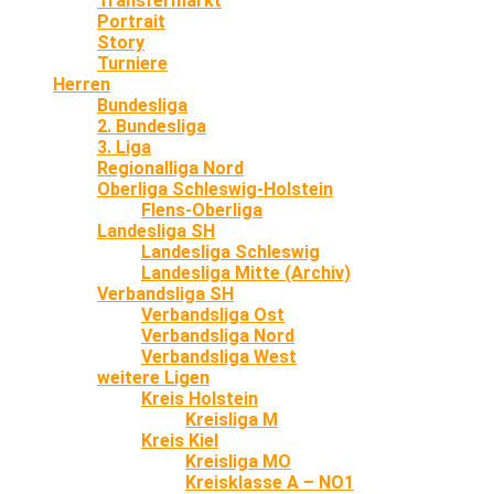
Transfermarkt
Portrait
Story
Turniere
Herren
Bundesliga
2. Bundesliga
3. Liga
Regionalliga Nord
Oberliga Schleswig-Holstein
Flens-Oberliga
Landesliga SH
Landesliga Schleswig
Landesliga Mitte (Archiv)
Verbandsliga SH
Verbandsliga Ost
Verbandsliga Nord
Verbandsliga West
weitere Ligen
Kreis Holstein
Kreisliga M
Kreis Kiel
Kreisliga MO
Kreisklasse A – NO1