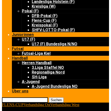
Landesliga Holstein (F)
Kreisliga (W)
Pokal (F)
DFB-Pokal (F)
Flens-Cup (F)
Kreispokal (F)
SHFV-LOTTO-Pokal (F)
Juniorinnen
U17 (F)
U17 (F) Bundesliga N/NO
Futsal
Futsal-Liga Kiel
Handball
Herren Handball
3.Liga Staffel NO
Regionalliga Nord
SH-Liga
A-Jugend
A-Jugend Bundesliga NO
Über uns
Suchen
FLENS-CUP
Verbandsliga Ost
Verbandsliga West