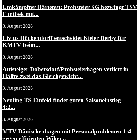
Umkämpfter Härtetest: Probsteier SG bezwingt TSV
Flintbek mit...
8. August 2026
Livius Höckendorff entscheidet Kieler Derby für
KMTV beim...
8. August 2026
Aufsteiger Dobersdorf/Probsteierhagen verliert in
Hälfte zwei das Gleichgewicht...
3. August 2026
Neuling TS Einfeld findet guten Saisoneinstieg –
4:2...
3. August 2026
MTV Dänischenhagen mit Personalproblemen 1:4
gegen effizienten Wiker...