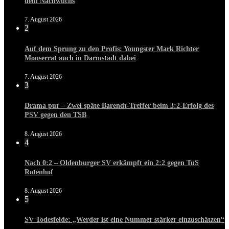
dem Nachwuchs
7. August 2026
2
Auf dem Sprung zu den Profis: Youngster Mark Richter
Monserrat auch in Darmstadt dabei
7. August 2026
3
Drama pur – Zwei späte Barendt-Treffer beim 3:2-Erfolg des
PSV gegen den TSB
8. August 2026
4
Nach 0:2 – Oldenburger SV erkämpft ein 2:2 gegen TuS
Rotenhof
8. August 2026
5
SV Todesfelde: „Werder ist eine Nummer stärker einzuschätzen“