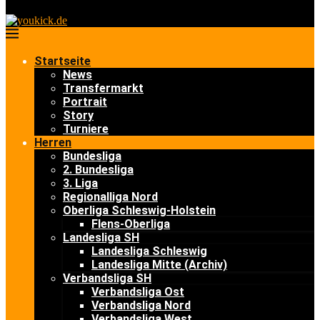
Startseite
News
Transfermarkt
Portrait
Story
Turniere
Herren
Bundesliga
2. Bundesliga
3. Liga
Regionalliga Nord
Oberliga Schleswig-Holstein
Flens-Oberliga
Landesliga SH
Landesliga Schleswig
Landesliga Mitte (Archiv)
Verbandsliga SH
Verbandsliga Ost
Verbandsliga Nord
Verbandsliga West