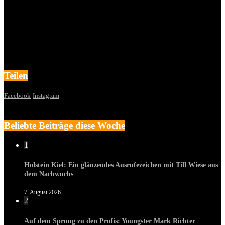
Teilen
Facebook
Instagram
Beliebte Beiträge diese Woche
1
Holstein Kiel: Ein glänzendes Ausrufezeichen mit Till Wiese aus
dem Nachwuchs
7. August 2026
2
Auf dem Sprung zu den Profis: Youngster Mark Richter