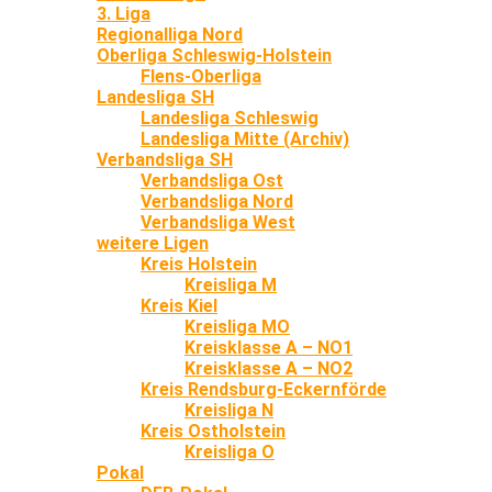
3. Liga
Regionalliga Nord
Oberliga Schleswig-Holstein
Flens-Oberliga
Landesliga SH
Landesliga Schleswig
Landesliga Mitte (Archiv)
Verbandsliga SH
Verbandsliga Ost
Verbandsliga Nord
Verbandsliga West
weitere Ligen
Kreis Holstein
Kreisliga M
Kreis Kiel
Kreisliga MO
Kreisklasse A – NO1
Kreisklasse A – NO2
Kreis Rendsburg-Eckernförde
Kreisliga N
Kreis Ostholstein
Kreisliga O
Pokal