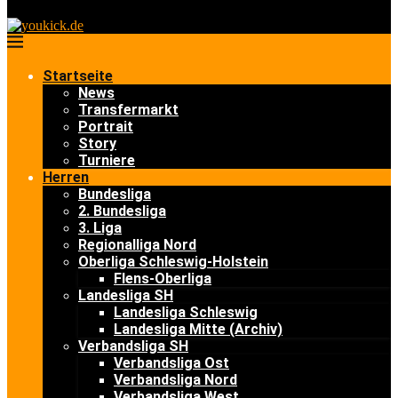
Startseite
News
Transfermarkt
Portrait
Story
Turniere
Herren
Bundesliga
2. Bundesliga
3. Liga
Regionalliga Nord
Oberliga Schleswig-Holstein
Flens-Oberliga
Landesliga SH
Landesliga Schleswig
Landesliga Mitte (Archiv)
Verbandsliga SH
Verbandsliga Ost
Verbandsliga Nord
Verbandsliga West