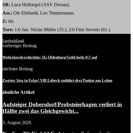
SR:
Luca Hellriegel (ASV Dersau).
Ass.:
Ole Ehrhardt, Leo Timmermann.
Z:
60.
Tore:
1:0 Jan- Niclas Müller (35.), 2:0 Finn Severin (61.).
Facebook
Email
vorheriger Beitrag
Weltrekordverdächtig: SG Oldenburg/Göhl holte 0:7 auf
nächster Beitrag
Zweiter Sieg in Folge! VfB Lübeck entführt drei Punkte aus Lohne
ähnliche Artikel
Aufsteiger Dobersdorf/Probsteierhagen verliert in
Hälfte zwei das Gleichgewicht...
3. August 2026