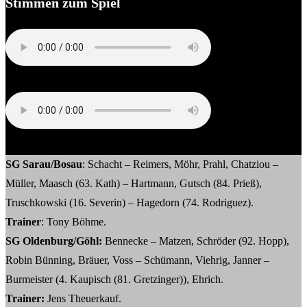
Stimmen zum Spiel
Jens Theuerkauf (Trainer SG Oldenburg/Göhl)
Tony Böhme (Trainer SG Sarau-Bosau)
SG Sarau/Bosau
: Schacht – Reimers, Möhr, Prahl, Chatziou –
Müller, Maasch (63. Kath) – Hartmann, Gutsch (84. Prieß),
Truschkowski (16. Severin) – Hagedorn (74. Rodriguez).
Trainer
: Tony Böhme.
SG Oldenburg/Göhl:
Bennecke – Matzen, Schröder (92. Hopp),
Robin Bünning, Bräuer, Voss – Schümann, Viehrig, Janner –
Burmeister (4. Kaupisch (81. Gretzinger)), Ehrich.
Trainer:
Jens Theuerkauf.