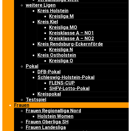
weitere Ligen
Kreis Holstein
Kreisliga M
Kreis Kiel
Kreisliga MO
Kreisklasse A – NO1
Kreisklasse A – NO2
Kreis Rendsburg-Eckernförde
Kreisliga N
Kreis Ostholstein
Kreisliga O
Pokal
DFB-Pokal
Schleswig-Holstein-Pokal
FLENS-CUP
SHFV-Lotto-Pokal
Kreispokal
Testspiel
Frauen
Frauen Regionalliga Nord
Holstein Women
Frauen Oberliga SH
Frauen Landesliga