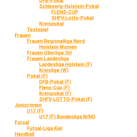
DFB-Pokal
Schleswig-Holstein-Pokal
FLENS-CUP
SHFV-Lotto-Pokal
Kreispokal
Testspiel
Frauen
Frauen Regionalliga Nord
Holstein Women
Frauen Oberliga SH
Frauen Landesliga
Landesliga Holstein (F)
Kreisliga (W)
Pokal (F)
DFB-Pokal (F)
Flens-Cup (F)
Kreispokal (F)
SHFV-LOTTO-Pokal (F)
Juniorinnen
U17 (F)
U17 (F) Bundesliga N/NO
Futsal
Futsal-Liga Kiel
Handball