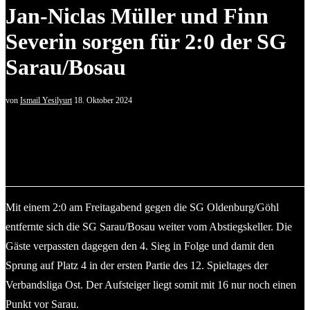
Jan-Niclas Müller und Finn
Severin sorgen für 2:0 der SG
Sarau/Bosau
von
Ismail Yesilyurt
18. Oktober 2024
Kapitän Maximilian Möhr (li.) und die SG Sarau-Bosau bleiben
wieder ohne Gegentreffer. Rechts Semih Aydemir (Concordia
Schönkirchen). © 2024 Ismail Yesilyurt
Mit einem 2:0 am Freitagabend gegen die SG Oldenburg/Göhl
entfernte sich die SG Sarau/Bosau weiter vom Abstiegskeller. Die
Gäste verpassten dagegen den 4. Sieg in Folge und damit den
Sprung auf Platz 4 in der ersten Partie des 12. Spieltages der
Verbandsliga Ost. Der Aufsteiger liegt somit mit 16 nur noch einen
Punkt vor Sarau.