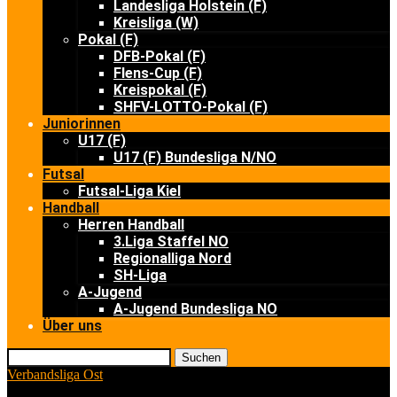
Landesliga Holstein (F)
Kreisliga (W)
Pokal (F)
DFB-Pokal (F)
Flens-Cup (F)
Kreispokal (F)
SHFV-LOTTO-Pokal (F)
Juniorinnen
U17 (F)
U17 (F) Bundesliga N/NO
Futsal
Futsal-Liga Kiel
Handball
Herren Handball
3.Liga Staffel NO
Regionalliga Nord
SH-Liga
A-Jugend
A-Jugend Bundesliga NO
Über uns
Suchen
Verbandsliga Ost