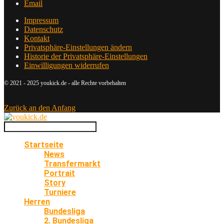
Email
Impressum
Datenschutz
Kontakt
Privatsphäre-Einstellungen ändern
Historie der Privatsphäre-Einstellungen
Einwilligungen widerrufen
© 2021 - 2025 youkick.de - alle Rechte vorbehalten
Zurück an den Anfang
Startseite
News
Transfermarkt
Portrait
Story
Turniere
Herren
Bundesliga
2. Bundesliga