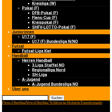
Kreisliga (W)
Pokal (F)
DFB-Pokal (F)
Flens-Cup (F)
Kreispokal (F)
SHFV-LOTTO-Pokal (F)
Juniorinnen
U17 (F)
U17 (F) Bundesliga N/NO
Futsal
Futsal-Liga Kiel
Handball
Herren Handball
3.Liga Staffel NO
Regionalliga Nord
SH-Liga
A-Jugend
A-Jugend Bundesliga NO
Über uns
Suchen
Flens-Oberliga
News
Oberliga Schleswig-Holstein
Transfermarkt