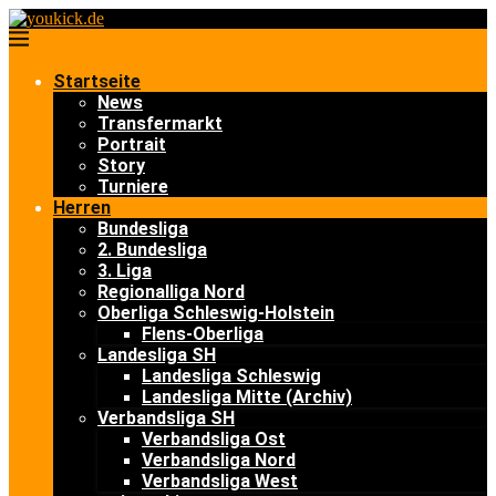
Startseite
News
Transfermarkt
Portrait
Story
Turniere
Herren
Bundesliga
2. Bundesliga
3. Liga
Regionalliga Nord
Oberliga Schleswig-Holstein
Flens-Oberliga
Landesliga SH
Landesliga Schleswig
Landesliga Mitte (Archiv)
Verbandsliga SH
Verbandsliga Ost
Verbandsliga Nord
Verbandsliga West