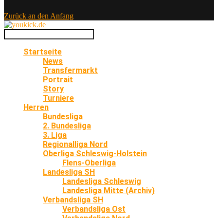
Zurück an den Anfang
Startseite
News
Transfermarkt
Portrait
Story
Turniere
Herren
Bundesliga
2. Bundesliga
3. Liga
Regionalliga Nord
Oberliga Schleswig-Holstein
Flens-Oberliga
Landesliga SH
Landesliga Schleswig
Landesliga Mitte (Archiv)
Verbandsliga SH
Verbandsliga Ost