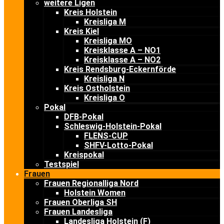
weitere Ligen
Kreis Holstein
Kreisliga M
Kreis Kiel
Kreisliga MO
Kreisklasse A – NO1
Kreisklasse A – NO2
Kreis Rendsburg-Eckernförde
Kreisliga N
Kreis Ostholstein
Kreisliga O
Pokal
DFB-Pokal
Schleswig-Holstein-Pokal
FLENS-CUP
SHFV-Lotto-Pokal
Kreispokal
Testspiel
Frauen
Frauen Regionalliga Nord
Holstein Women
Frauen Oberliga SH
Frauen Landesliga
Landesliga Holstein (F)