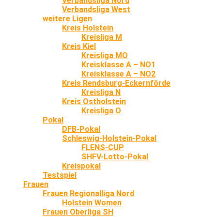
Verbandsliga Nord
Verbandsliga West
weitere Ligen
Kreis Holstein
Kreisliga M
Kreis Kiel
Kreisliga MO
Kreisklasse A – NO1
Kreisklasse A – NO2
Kreis Rendsburg-Eckernförde
Kreisliga N
Kreis Ostholstein
Kreisliga O
Pokal
DFB-Pokal
Schleswig-Holstein-Pokal
FLENS-CUP
SHFV-Lotto-Pokal
Kreispokal
Testspiel
Frauen
Frauen Regionalliga Nord
Holstein Women
Frauen Oberliga SH