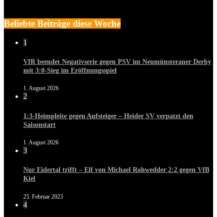
Beliebte Beiträge diese Woche
1
VfR beendet Negativserie gegen PSV im Neumünsteraner Derby
mit 3:0-Sieg im Eröffnungsspiel
1. August 2026
2
1:3-Heimpleite gegen Aufsteiger – Heider SV verpatzt den
Saisonstart
1. August 2026
3
Nur Eidertal trifft – Elf von Michael Rohwedder 2:2 gegen VfB
Kiel
25. Februar 2023
4