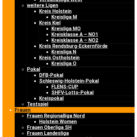
weitere Ligen
Kreis Holstein
Kreisliga M
Kreis Kiel
Kreisliga MO
Kreisklasse A – NO1
Kreisklasse A – NO2
Kreis Rendsburg-Eckernförde
Kreisliga N
Kreis Ostholstein
Kreisliga O
Pokal
DFB-Pokal
Schleswig-Holstein-Pokal
FLENS-CUP
SHFV-Lotto-Pokal
Kreispokal
Testspiel
Frauen
Frauen Regionalliga Nord
Holstein Women
Frauen Oberliga SH
Frauen Landesliga