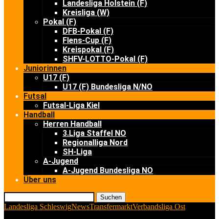
Landesliga Holstein (F)
Kreisliga (W)
Pokal (F)
DFB-Pokal (F)
Flens-Cup (F)
Kreispokal (F)
SHFV-LOTTO-Pokal (F)
Juniorinnen
U17 (F)
U17 (F) Bundesliga N/NO
Futsal
Futsal-Liga Kiel
Handball
Herren Handball
3.Liga Staffel NO
Regionalliga Nord
SH-Liga
A-Jugend
A-Jugend Bundesliga NO
Über uns
Suchen
Landesliga Schleswig
News
Transfermarkt
Verbandsliga Ost