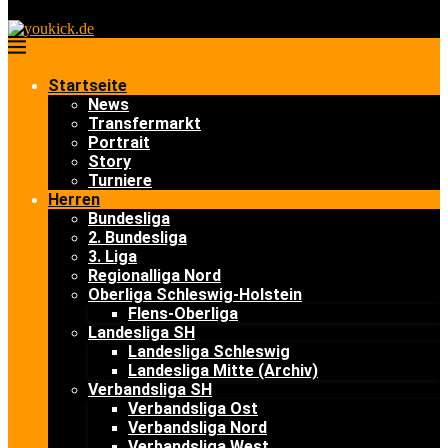
Startseite
News
Transfermarkt
Portrait
Story
Turniere
Herren
Bundesliga
2. Bundesliga
3. Liga
Regionalliga Nord
Oberliga Schleswig-Holstein
Flens-Oberliga
Landesliga SH
Landesliga Schleswig
Landesliga Mitte (Archiv)
Verbandsliga SH
Verbandsliga Ost
Verbandsliga Nord
Verbandsliga West