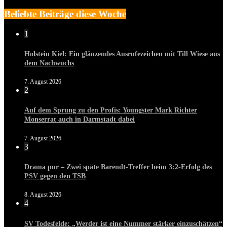
Beliebte Beiträge diese Woche
1
Holstein Kiel: Ein glänzendes Ausrufezeichen mit Till Wiese aus
dem Nachwuchs
7. August 2026
2
Auf dem Sprung zu den Profis: Youngster Mark Richter
Monserrat auch in Darmstadt dabei
7. August 2026
3
Drama pur – Zwei späte Barendt-Treffer beim 3:2-Erfolg des
PSV gegen den TSB
8. August 2026
4
SV Todesfelde: „Werder ist eine Nummer stärker einzuschätzen“