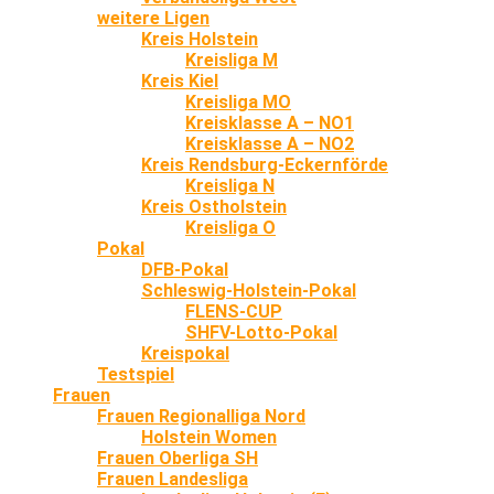
weitere Ligen
Kreis Holstein
Kreisliga M
Kreis Kiel
Kreisliga MO
Kreisklasse A – NO1
Kreisklasse A – NO2
Kreis Rendsburg-Eckernförde
Kreisliga N
Kreis Ostholstein
Kreisliga O
Pokal
DFB-Pokal
Schleswig-Holstein-Pokal
FLENS-CUP
SHFV-Lotto-Pokal
Kreispokal
Testspiel
Frauen
Frauen Regionalliga Nord
Holstein Women
Frauen Oberliga SH
Frauen Landesliga