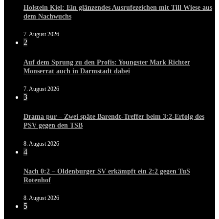
Holstein Kiel: Ein glänzendes Ausrufezeichen mit Till Wiese aus
dem Nachwuchs
7. August 2026
2
Auf dem Sprung zu den Profis: Youngster Mark Richter
Monserrat auch in Darmstadt dabei
7. August 2026
3
Drama pur – Zwei späte Barendt-Treffer beim 3:2-Erfolg des
PSV gegen den TSB
8. August 2026
4
Nach 0:2 – Oldenburger SV erkämpft ein 2:2 gegen TuS
Rotenhof
8. August 2026
5