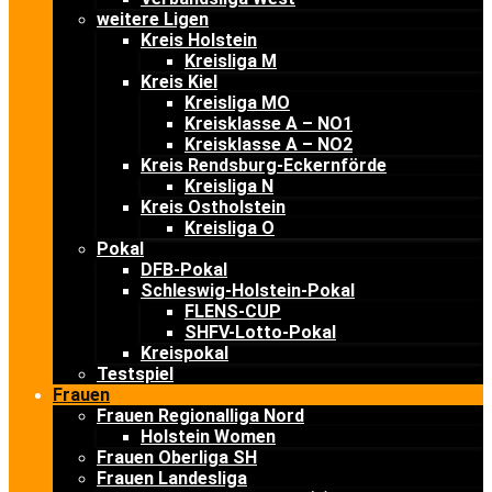
weitere Ligen
Kreis Holstein
Kreisliga M
Kreis Kiel
Kreisliga MO
Kreisklasse A – NO1
Kreisklasse A – NO2
Kreis Rendsburg-Eckernförde
Kreisliga N
Kreis Ostholstein
Kreisliga O
Pokal
DFB-Pokal
Schleswig-Holstein-Pokal
FLENS-CUP
SHFV-Lotto-Pokal
Kreispokal
Testspiel
Frauen
Frauen Regionalliga Nord
Holstein Women
Frauen Oberliga SH
Frauen Landesliga