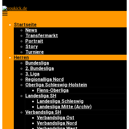
Startseite
News
Transfermarkt
Portrait
Story
Turniere
Herren
Bundesliga
2. Bundesliga
3. Liga
Regionalliga Nord
Oberliga Schleswig-Holstein
Flens-Oberliga
Landesliga SH
Landesliga Schleswig
Landesliga Mitte (Archiv)
Verbandsliga SH
Verbandsliga Ost
Verbandsliga Nord
Verbandsliga West