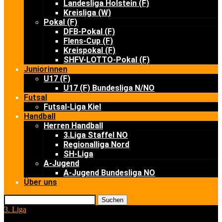
Landesliga Holstein (F)
Kreisliga (W)
Pokal (F)
DFB-Pokal (F)
Flens-Cup (F)
Kreispokal (F)
SHFV-LOTTO-Pokal (F)
Juniorinnen
U17 (F)
U17 (F) Bundesliga N/NO
Futsal
Futsal-Liga Kiel
Handball
Herren Handball
3.Liga Staffel NO
Regionalliga Nord
SH-Liga
A-Jugend
A-Jugend Bundesliga NO
Über uns
Suchen
3. Liga