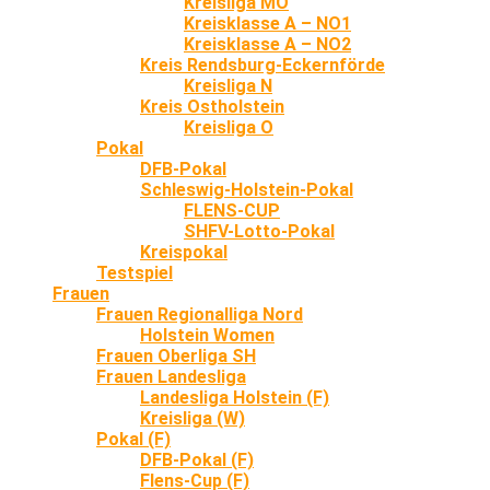
Kreisliga MO
Kreisklasse A – NO1
Kreisklasse A – NO2
Kreis Rendsburg-Eckernförde
Kreisliga N
Kreis Ostholstein
Kreisliga O
Pokal
DFB-Pokal
Schleswig-Holstein-Pokal
FLENS-CUP
SHFV-Lotto-Pokal
Kreispokal
Testspiel
Frauen
Frauen Regionalliga Nord
Holstein Women
Frauen Oberliga SH
Frauen Landesliga
Landesliga Holstein (F)
Kreisliga (W)
Pokal (F)
DFB-Pokal (F)
Flens-Cup (F)