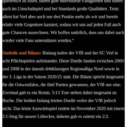
spielerisch zu lösen, haben gute individuelle Fähigkeiten und haben
auch im Umschaltspiel und bei Standards große Qualitäten. Trotz
allem hat Verl aber auch nur drei Punkte mehr als wir und bereits
relativ viele Gegentore kassiert, sodass wir uns auf jeden Fall auch
gute Chancen ausrechnen. Wir hoffen natürlich, dass uns dabei auch
wieder viele Fans unterstützen werden.“
Statistik und Bilanz:
Bislang trafen der VfB und der SC Verl in
acht Pflichtspielen aufeinander. Diese Duelle fanden zwischen 2000
und 2008 in der damals drittklassigen Regionalliga Nord sowie in
der 3. Liga in der Saison 2020/21 statt. Die Bilanz spricht insgesamt
für die Ostwestfalen, die fünf Partien gewannen, der VfB nur eine.
Zweimal gab es ein Remis. 5:13 Tore stehen dabei insgesamt zu
Buche. Die beiden bislang letzten Duelle verlor der VfB jedoch
nicht. Das letzte Auswärtsspiel endete im November 2020 mit einem
2:1-Sieg für unsere Lübecker, daheim gab es zuletzt ein 2:2.