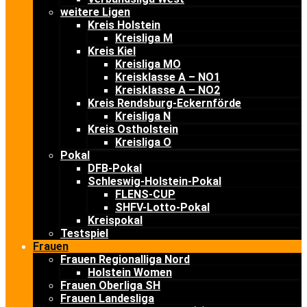
weitere Ligen
Kreis Holstein
Kreisliga M
Kreis Kiel
Kreisliga MO
Kreisklasse A – NO1
Kreisklasse A – NO2
Kreis Rendsburg-Eckernförde
Kreisliga N
Kreis Ostholstein
Kreisliga O
Pokal
DFB-Pokal
Schleswig-Holstein-Pokal
FLENS-CUP
SHFV-Lotto-Pokal
Kreispokal
Testspiel
Frauen
Frauen Regionalliga Nord
Holstein Women
Frauen Oberliga SH
Frauen Landesliga