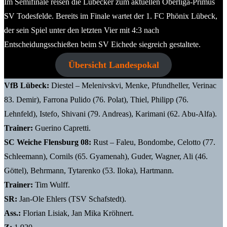
Im Semifinale reisen die Lübecker zum aktuellen Oberliga-Primus
SV Todesfelde. Bereits im Finale wartet der 1. FC Phönix Lübeck,
der sein Spiel unter den letzten Vier mit 4:3 nach
Entscheidungsschießen beim SV Eichede siegreich gestaltete.
Übersicht Landespokal
VfB Lübeck:
Diestel – Melenivskvi, Menke, Pfundheller, Verinac
83. Demir), Farrona Pulido (76. Polat), Thiel, Philipp (76.
Lehnfeld), Istefo, Shivani (79. Andreas), Karimani (62. Abu-Alfa).
Trainer:
Guerino Capretti.
SC Weiche Flensburg 08:
Rust – Faleu, Bondombe, Celotto (77.
Schleemann), Cornils (65. Gyamenah), Guder, Wagner, Ali (46.
Göttel), Behrmann, Tytarenko (53. Iloka), Hartmann.
Trainer:
Tim Wulff.
SR:
Jan-Ole Ehlers (TSV Schafstedt).
Ass.:
Florian Lisiak, Jan Mika Kröhnert.