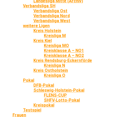
Landesliga Mitte (Archiv)
Verbandsliga SH
Verbandsliga Ost
Verbandsliga Nord
Verbandsliga West
weitere Ligen
Kreis Holstein
Kreisliga M
Kreis Kiel
Kreisliga MO
Kreisklasse A – NO1
Kreisklasse A – NO2
Kreis Rendsburg-Eckernförde
Kreisliga N
Kreis Ostholstein
Kreisliga O
Pokal
DFB-Pokal
Schleswig-Holstein-Pokal
FLENS-CUP
SHFV-Lotto-Pokal
Kreispokal
Testspiel
Frauen