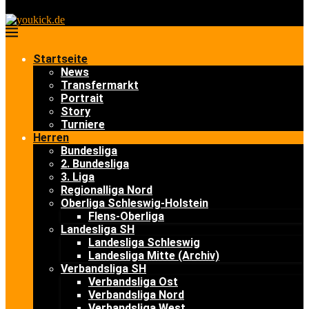
Startseite
News
Transfermarkt
Portrait
Story
Turniere
Herren
Bundesliga
2. Bundesliga
3. Liga
Regionalliga Nord
Oberliga Schleswig-Holstein
Flens-Oberliga
Landesliga SH
Landesliga Schleswig
Landesliga Mitte (Archiv)
Verbandsliga SH
Verbandsliga Ost
Verbandsliga Nord
Verbandsliga West