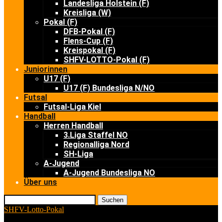
Landesliga Holstein (F)
Kreisliga (W)
Pokal (F)
DFB-Pokal (F)
Flens-Cup (F)
Kreispokal (F)
SHFV-LOTTO-Pokal (F)
Juniorinnen
U17 (F)
U17 (F) Bundesliga N/NO
Futsal
Futsal-Liga Kiel
Handball
Herren Handball
3.Liga Staffel NO
Regionalliga Nord
SH-Liga
A-Jugend
A-Jugend Bundesliga NO
Über uns
Suchen
SHFV-Lotto-Pokal