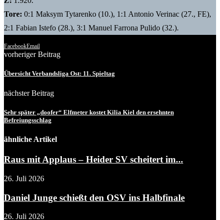
Z:
1.920.
Tore:
0:1 Maksym Tytarenko (10.), 1:1 Antonio Verinac (27., FE),
2:1 Fabian Istefo (28.), 3:1 Manuel Farrona Pulido (32.).
Facebook
Email
vorheriger Beitrag
Übersicht Verbandsliga Ost: 11. Spieltag
nächster Beitrag
Sehr später „doofer“ Elfmeter kostet Kilia Kiel den ersehnten
Befreiungsschlag
ähnliche Artikel
Raus mit Applaus – Heider SV scheitert im...
26. Juli 2026
Daniel Junge schießt den OSV ins Halbfinale
26. Juli 2026