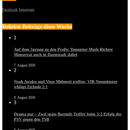
Facebook
Instagram
Beliebte Beiträge diese Woche
1
Auf dem Sprung zu den Profis: Youngster Mark Richter
Monserrat auch in Darmstadt dabei
7. August 2026
2
Noah Awuku und Visar Mehmeti treffen: VfR Neumünster
schlägt Eichede 2:1
8. August 2026
3
Drama pur – Zwei späte Barendt-Treffer beim 3:2-Erfolg des
PSV gegen den TSB
8. August 2026