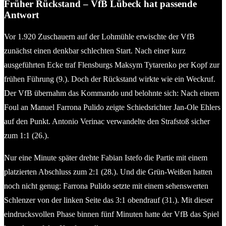
Früher Rückstand –
VfB Lübeck hat passende
Antwort
Vor 1.920 Zuschauern auf der Lohmühle erwischte der VfB
zunächst einen denkbar schlechten Start. Nach einer kurz
ausgeführten Ecke traf Flensburgs Maksym Tytarenko per Kopf zur
frühen Führung (9.). Doch der Rückstand wirkte wie ein Weckruf.
Der VfB übernahm das Kommando und belohnte sich: Nach einem
Foul an Manuel Farrona Pulido zeigte Schiedsrichter Jan-Ole Ehlers
auf den Punkt. Antonio Verinac verwandelte den Strafstoß sicher
zum 1:1 (26.).
Nur eine Minute später drehte Fabian Istefo die Partie mit einem
platzierten Abschluss zum 2:1 (28.). Und die Grün-Weißen hatten
noch nicht genug: Farrona Pulido setzte mit einem sehenswerten
Schlenzer von der linken Seite das 3:1 obendrauf (31.). Mit dieser
eindrucksvollen Phase binnen fünf Minuten hatte der VfB das Spiel