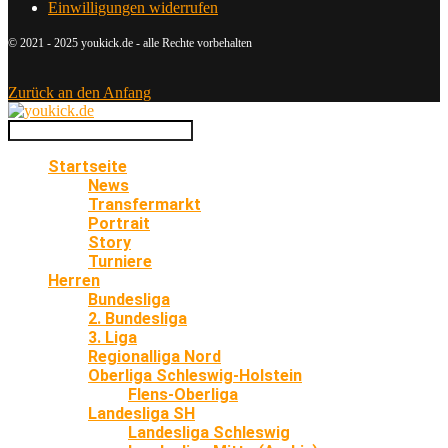
Einwilligungen widerrufen
© 2021 - 2025 youkick.de - alle Rechte vorbehalten
Zurück an den Anfang
Startseite
News
Transfermarkt
Portrait
Story
Turniere
Herren
Bundesliga
2. Bundesliga
3. Liga
Regionalliga Nord
Oberliga Schleswig-Holstein
Flens-Oberliga
Landesliga SH
Landesliga Schleswig