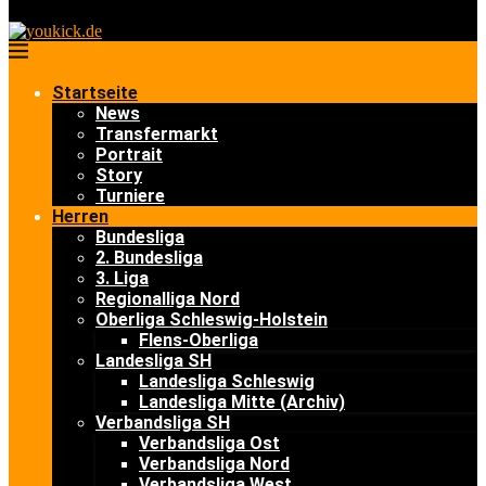
Startseite
News
Transfermarkt
Portrait
Story
Turniere
Herren
Bundesliga
2. Bundesliga
3. Liga
Regionalliga Nord
Oberliga Schleswig-Holstein
Flens-Oberliga
Landesliga SH
Landesliga Schleswig
Landesliga Mitte (Archiv)
Verbandsliga SH
Verbandsliga Ost
Verbandsliga Nord
Verbandsliga West