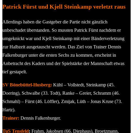
Patrick Fürst und Kjell Steinkamp verletzt raus
Allerdings haben die Gastgeber die Partie nicht gänzlich
unbeschadet überstanden. So mussten Patrick Fürst nachdem er
umgeknickt war und Kjell Steinkamp mit einer Bänderverletzung
zur Halbzeit ausgetauscht werden. Das Ziel von Trainer Dennis
Falkenburger unter die ersten Sechs zu kommen, erscheint in
Anbetracht des Kaders und der Spielstärke der Mannschaft etwas
tief gestapelt.
SV Bönebüttel-Husberg:
Kühl – Vollstedt, Steinkamp (45.
Doering), Schwalbe (33. Todt), Ranke – Greier, Schramm (46.
Schmahl) – Fürst (46. Löffler), Zmijak, Lüth – Jonas Kruse (73.
Hartz).
Trainer:
Dennis Falkenburger.
TuS Tensfeld
:
Frahm, Jakobsen (66. Diephaus), Broetzmann,