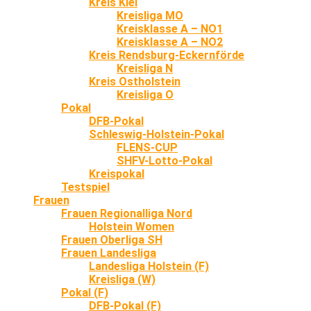
Kreis Kiel
Kreisliga MO
Kreisklasse A – NO1
Kreisklasse A – NO2
Kreis Rendsburg-Eckernförde
Kreisliga N
Kreis Ostholstein
Kreisliga O
Pokal
DFB-Pokal
Schleswig-Holstein-Pokal
FLENS-CUP
SHFV-Lotto-Pokal
Kreispokal
Testspiel
Frauen
Frauen Regionalliga Nord
Holstein Women
Frauen Oberliga SH
Frauen Landesliga
Landesliga Holstein (F)
Kreisliga (W)
Pokal (F)
DFB-Pokal (F)