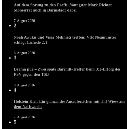
Auf dem Sprung zu den Profis: Youngster Mark Richter
Monserrat auch in Darmstadt dabei
7. August 2026
2
Noah Awuku und Visar Mehmeti treffen: VfR Neumünster
schlägt Eichede 2:1
8. August 2026
3
Drama pur – Zwei späte Barendt-Treffer beim 3:2-Erfolg des
PSV gegen den TSB
8. August 2026
4
Holstein Kiel: Ein glänzendes Ausrufezeichen mit Till Wiese aus
dem Nachwuchs
7. August 2026
5