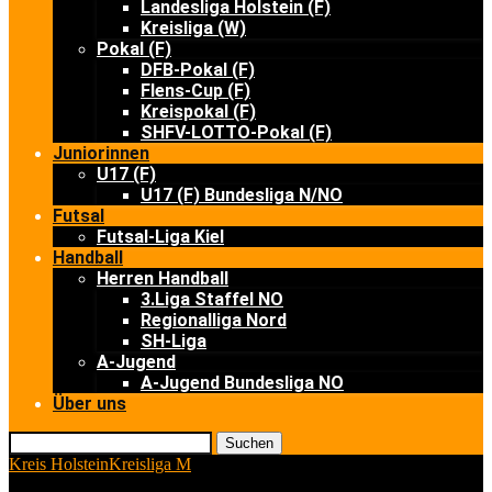
Landesliga Holstein (F)
Kreisliga (W)
Pokal (F)
DFB-Pokal (F)
Flens-Cup (F)
Kreispokal (F)
SHFV-LOTTO-Pokal (F)
Juniorinnen
U17 (F)
U17 (F) Bundesliga N/NO
Futsal
Futsal-Liga Kiel
Handball
Herren Handball
3.Liga Staffel NO
Regionalliga Nord
SH-Liga
A-Jugend
A-Jugend Bundesliga NO
Über uns
Suchen
Kreis Holstein
Kreisliga M