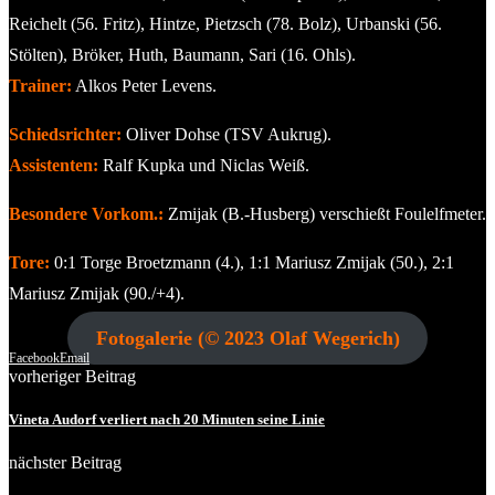
Reichelt (56. Fritz), Hintze, Pietzsch (78. Bolz), Urbanski (56.
Stölten), Bröker, Huth, Baumann, Sari (16. Ohls).
Trainer:
Alkos Peter Levens.
Schiedsrichter:
Oliver Dohse (TSV Aukrug).
Assistenten:
Ralf Kupka und Niclas Weiß
.
Besondere Vorkom.:
Zmijak (B.-Husberg) verschießt Foulelfmeter.
Tore:
0:1 Torge Broetzmann (4.), 1:1 Mariusz Zmijak (50.), 2:1
Mariusz Zmijak (90./+4).
Fotogalerie (© 2023 Olaf Wegerich)
Facebook
Email
vorheriger Beitrag
Vineta Audorf verliert nach 20 Minuten seine Linie
nächster Beitrag