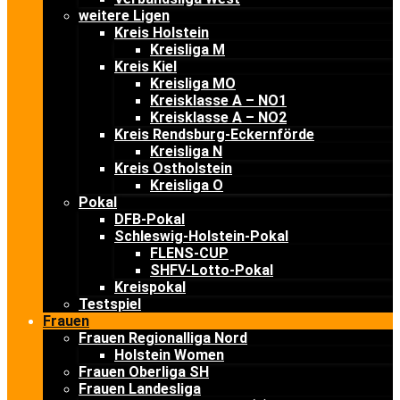
weitere Ligen
Kreis Holstein
Kreisliga M
Kreis Kiel
Kreisliga MO
Kreisklasse A – NO1
Kreisklasse A – NO2
Kreis Rendsburg-Eckernförde
Kreisliga N
Kreis Ostholstein
Kreisliga O
Pokal
DFB-Pokal
Schleswig-Holstein-Pokal
FLENS-CUP
SHFV-Lotto-Pokal
Kreispokal
Testspiel
Frauen
Frauen Regionalliga Nord
Holstein Women
Frauen Oberliga SH
Frauen Landesliga