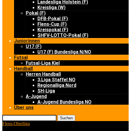
Landesliga Holstein (F)
Kreisliga (W)
Pokal (F)
DFB-Pokal (F)
Flens-Cup (F)
Kreispokal (F)
SHFV-LOTTO-Pokal (F)
Juniorinnen
U17 (F)
U17 (F) Bundesliga N/NO
Futsal
Futsal-Liga Kiel
Handball
Herren Handball
3.Liga Staffel NO
Regionalliga Nord
SH-Liga
A-Jugend
A-Jugend Bundesliga NO
Über uns
Suchen
Flens-Oberliga