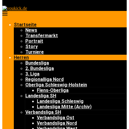
Startseite
News
Transfermarkt
Portrait
Story
Turniere
Herren
Bundesliga
2. Bundesliga
3. Liga
Regionalliga Nord
Oberliga Schleswig-Holstein
Flens-Oberliga
Landesliga SH
Landesliga Schleswig
Landesliga Mitte (Archiv)
Verbandsliga SH
Verbandsliga Ost
Verbandsliga Nord
Verbandsliga West