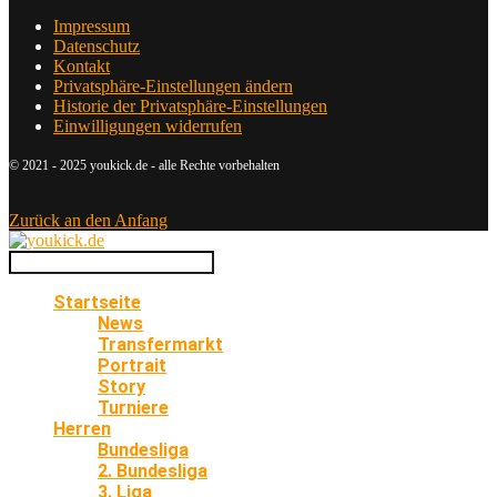
Impressum
Datenschutz
Kontakt
Privatsphäre-Einstellungen ändern
Historie der Privatsphäre-Einstellungen
Einwilligungen widerrufen
© 2021 - 2025 youkick.de - alle Rechte vorbehalten
Zurück an den Anfang
Startseite
News
Transfermarkt
Portrait
Story
Turniere
Herren
Bundesliga
2. Bundesliga
3. Liga