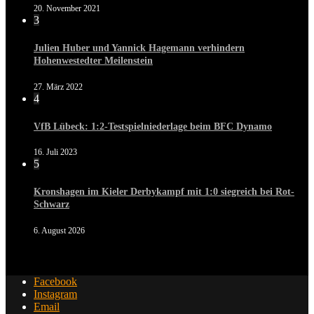
20. November 2021
3
Julien Huber und Yannick Hagemann verhindern
Hohenwestedter Meilenstein
27. März 2022
4
VfB Lübeck: 1:2-Testspielniederlage beim BFC Dynamo
16. Juli 2023
5
Kronshagen im Kieler Derbykampf mit 1:0 siegreich bei Rot-
Schwarz
6. August 2026
Facebook
Instagram
Email