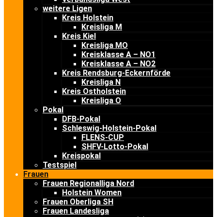
weitere Ligen
Kreis Holstein
Kreisliga M
Kreis Kiel
Kreisliga MO
Kreisklasse A – NO1
Kreisklasse A – NO2
Kreis Rendsburg-Eckernförde
Kreisliga N
Kreis Ostholstein
Kreisliga O
Pokal
DFB-Pokal
Schleswig-Holstein-Pokal
FLENS-CUP
SHFV-Lotto-Pokal
Kreispokal
Testspiel
Frauen
Frauen Regionalliga Nord
Holstein Women
Frauen Oberliga SH
Frauen Landesliga