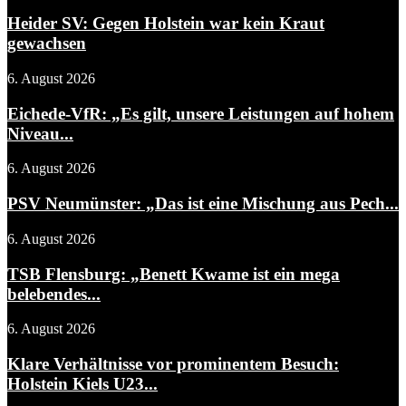
Heider SV: Gegen Holstein war kein Kraut
gewachsen
6. August 2026
Eichede-VfR: „Es gilt, unsere Leistungen auf hohem
Niveau...
6. August 2026
PSV Neumünster: „Das ist eine Mischung aus Pech...
6. August 2026
TSB Flensburg: „Benett Kwame ist ein mega
belebendes...
6. August 2026
Klare Verhältnisse vor prominentem Besuch:
Holstein Kiels U23...