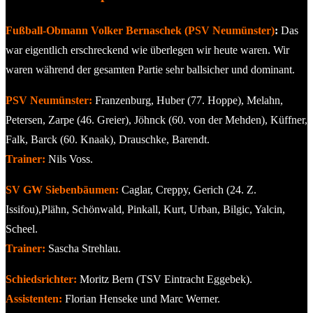
Fußball-Obmann Volker Bernaschek (PSV Neumünster)
:
Das
war eigentlich erschreckend wie überlegen wir heute waren. Wir
waren während der gesamten Partie sehr ballsicher und dominant.
PSV Neumünster:
Franzenburg, Huber (77. Hoppe), Melahn,
Petersen, Zarpe (46. Greier), Jöhnck (60. von der Mehden), Küffner,
Falk, Barck (60. Knaak), Drauschke, Barendt.
Trainer:
Nils Voss.
SV GW Siebenbäumen:
Caglar, Creppy, Gerich (24. Z.
Issifou),Plähn, Schönwald, Pinkall, Kurt, Urban, Bilgic, Yalcin,
Scheel.
Trainer:
Sascha Strehlau.
Schiedsrichter:
Moritz Bern (TSV Eintracht Eggebek).
Assistenten:
Florian Henseke und Marc Werner.