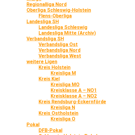
Regionalliga Nord
Oberliga Schleswig-Holstein
Flens-Oberliga
Landesliga SH
Landesliga Schleswig
Landesliga Mitte (Archiv)
Verbandsliga SH
Verbandsliga Ost
Verbandsliga Nord
Verbandsliga West
weitere Ligen
Kreis Holstein
Kreisliga M
Kreis Kiel
Kreisliga MO
Kreisklasse A – NO1
Kreisklasse A – NO2
Kreis Rendsburg-Eckernförde
Kreisliga N
Kreis Ostholstein
Kreisliga O
Pokal
DFB-Pokal