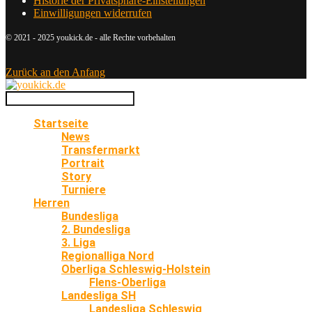
Historie der Privatsphäre-Einstellungen
Einwilligungen widerrufen
© 2021 - 2025 youkick.de - alle Rechte vorbehalten
Zurück an den Anfang
Startseite
News
Transfermarkt
Portrait
Story
Turniere
Herren
Bundesliga
2. Bundesliga
3. Liga
Regionalliga Nord
Oberliga Schleswig-Holstein
Flens-Oberliga
Landesliga SH
Landesliga Schleswig