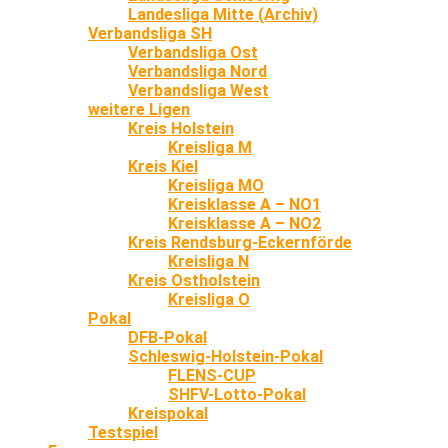
Landesliga Mitte (Archiv)
Verbandsliga SH
Verbandsliga Ost
Verbandsliga Nord
Verbandsliga West
weitere Ligen
Kreis Holstein
Kreisliga M
Kreis Kiel
Kreisliga MO
Kreisklasse A – NO1
Kreisklasse A – NO2
Kreis Rendsburg-Eckernförde
Kreisliga N
Kreis Ostholstein
Kreisliga O
Pokal
DFB-Pokal
Schleswig-Holstein-Pokal
FLENS-CUP
SHFV-Lotto-Pokal
Kreispokal
Testspiel