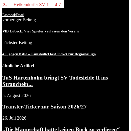
3.
Heikendorfer SV
1
4:7
Facebook
Email
vorheriger Beitrag
VfB Lübeck: Vier Spieler verlassen den Verein
nächster Beitrag
4:0 gegen Kilia – Eimsbüttel löst Ticket zur Regionalliga
ähnliche Artikel
TuS Hartenholm bringt SV Todesfelde II ins
Straucheln...
5. August 2026
Transfer-Ticker zur Saison 2026/27
26. Juli 2026
„Die Mannschaft hatte keinen Bock zu verlieren“