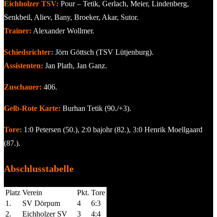
Eichholzer TSV:
Pour – Tetik, Gerlach, Meier, Lindenberg,
Senkbeil, Aliev, Bany, Broeker, Akar, Sutor.
Trainer:
Alexander Wollmer.
Schiedsrichter:
Jörn Göttsch (TSV Lütjenburg).
Assistenten:
Jan Plath, Jan Ganz.
Zuschauer:
406.
Gelb-Rote Karte:
Burhan Tetik (90./+3).
Tore:
1:0 Petersen (50.), 2:0 bajohr (82.), 3:0 Henrik Moellgaard
(87.).
Abschlusstabelle
Platz
Verein
Pkt.
Tore
1.
SV Dörpum
4
6:3
2.
Eichholzer SV
3
4:4