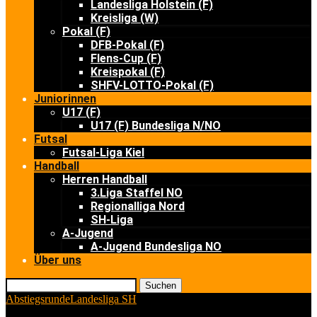
Landesliga Holstein (F)
Kreisliga (W)
Pokal (F)
DFB-Pokal (F)
Flens-Cup (F)
Kreispokal (F)
SHFV-LOTTO-Pokal (F)
Juniorinnen
U17 (F)
U17 (F) Bundesliga N/NO
Futsal
Futsal-Liga Kiel
Handball
Herren Handball
3.Liga Staffel NO
Regionalliga Nord
SH-Liga
A-Jugend
A-Jugend Bundesliga NO
Über uns
Suchen
Abstiegsrunde
Landesliga SH