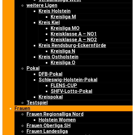
weitere Ligen
Kreis Holstein
Kreisliga M
Kreis Kiel
Kreisliga MO
Kreisklasse A – NO1
Kreisklasse A – NO2
Kreis Rendsburg-Eckernförde
Kreisliga N
Kreis Ostholstein
Kreisliga O
Pokal
DFB-Pokal
Schleswig-Holstein-Pokal
FLENS-CUP
SHFV-Lotto-Pokal
Kreispokal
Testspiel
Frauen
Frauen Regionalliga Nord
Holstein Women
Frauen Oberliga SH
Frauen Landesliga