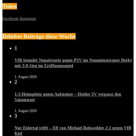
Teilen
Facebook
Instagram
Beliebte Beiträge diese Woche
1
VfR beendet Negativserie gegen PSV im Neumünsteraner Derby
mit 3:0-Sieg im Eröffnungsspiel
1. August 2026
2
1:3-Heimpleite gegen Aufsteiger – Heider SV verpatzt den
Saisonstart
1. August 2026
3
Nur Eidertal trifft – Elf von Michael Rohwedder 2:2 gegen VfB
Kiel