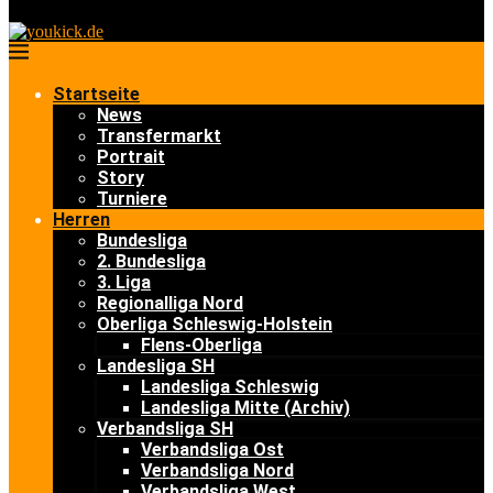
Startseite
News
Transfermarkt
Portrait
Story
Turniere
Herren
Bundesliga
2. Bundesliga
3. Liga
Regionalliga Nord
Oberliga Schleswig-Holstein
Flens-Oberliga
Landesliga SH
Landesliga Schleswig
Landesliga Mitte (Archiv)
Verbandsliga SH
Verbandsliga Ost
Verbandsliga Nord
Verbandsliga West