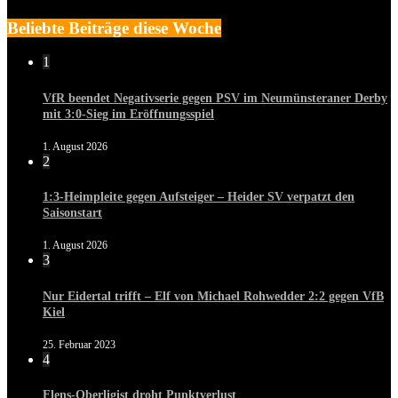
Beliebte Beiträge diese Woche
1
VfR beendet Negativserie gegen PSV im Neumünsteraner Derby
mit 3:0-Sieg im Eröffnungsspiel
1. August 2026
2
1:3-Heimpleite gegen Aufsteiger – Heider SV verpatzt den
Saisonstart
1. August 2026
3
Nur Eidertal trifft – Elf von Michael Rohwedder 2:2 gegen VfB
Kiel
25. Februar 2023
4
Flens-Oberligist droht Punktverlust