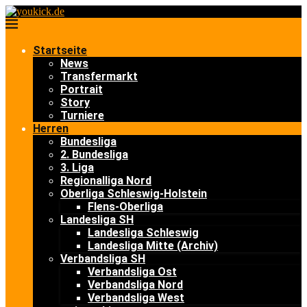
Startseite
News
Transfermarkt
Portrait
Story
Turniere
Herren
Bundesliga
2. Bundesliga
3. Liga
Regionalliga Nord
Oberliga Schleswig-Holstein
Flens-Oberliga
Landesliga SH
Landesliga Schleswig
Landesliga Mitte (Archiv)
Verbandsliga SH
Verbandsliga Ost
Verbandsliga Nord
Verbandsliga West