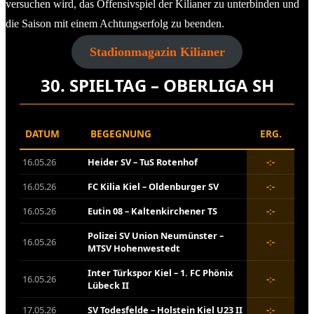
versuchen wird, das Offensivspiel der Kilianer zu unterbinden und
die Saison mit einem Achtungserfolg zu beenden.
Stadionmagazin Kilianer
30. SPIELTAG – OBERLIGA SH
DATUM
BEGEGNUNG
ERG.
16.05.26
Heider SV – TuS Rotenhof
-:-
16.05.26
FC Kilia Kiel – Oldenburger SV
-:-
16.05.26
Eutin 08 – Kaltenkirchener TS
-:-
Polizei SV Union Neumünster –
16.05.26
-:-
MTSV Hohenwestedt
Inter Türkspor Kiel – 1. FC Phönix
16.05.26
-:-
Lübeck II
17.05.26
SV Todesfelde – Holstein Kiel U23 II
-:-