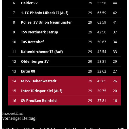
6
Heider SV
29
55:58
44
7
1. FC Phönix Lübeck II (Auf)
29
65:59
42
8
Polizei SV Union Neumünster
29
63:59
41
9
TSV Nordmark Satrup
29
42:50
37
10
TuS Rotenhof
29
50:67
34
11
Kaltenkirchener TS (Auf)
29
42:54
33
12
Oldenburger SV
29
58:81
29
13
Eutin 08
29
32:62
27
14
MTSV Hohenwestedt
29
45:65
26
15
Inter Türkspor Kiel (Auf)
29
30:75
20
16
SV Preußen Reinfeld
29
37:81
16
Facebook
Email
vorheriger Beitrag