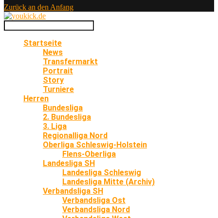
Zurück an den Anfang
Startseite
News
Transfermarkt
Portrait
Story
Turniere
Herren
Bundesliga
2. Bundesliga
3. Liga
Regionalliga Nord
Oberliga Schleswig-Holstein
Flens-Oberliga
Landesliga SH
Landesliga Schleswig
Landesliga Mitte (Archiv)
Verbandsliga SH
Verbandsliga Ost
Verbandsliga Nord