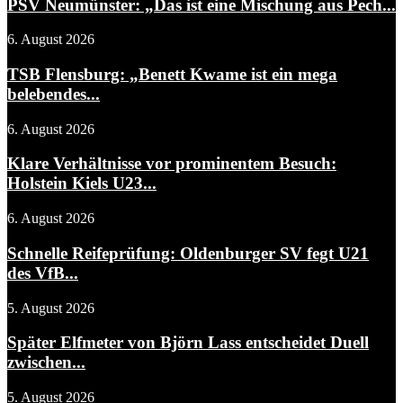
PSV Neumünster: „Das ist eine Mischung aus Pech...
6. August 2026
TSB Flensburg: „Benett Kwame ist ein mega
belebendes...
6. August 2026
Klare Verhältnisse vor prominentem Besuch:
Holstein Kiels U23...
6. August 2026
Schnelle Reifeprüfung: Oldenburger SV fegt U21
des VfB...
5. August 2026
Später Elfmeter von Björn Lass entscheidet Duell
zwischen...
5. August 2026