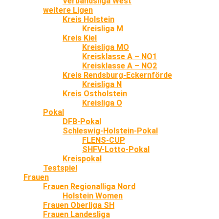
Verbandsliga West
weitere Ligen
Kreis Holstein
Kreisliga M
Kreis Kiel
Kreisliga MO
Kreisklasse A – NO1
Kreisklasse A – NO2
Kreis Rendsburg-Eckernförde
Kreisliga N
Kreis Ostholstein
Kreisliga O
Pokal
DFB-Pokal
Schleswig-Holstein-Pokal
FLENS-CUP
SHFV-Lotto-Pokal
Kreispokal
Testspiel
Frauen
Frauen Regionalliga Nord
Holstein Women
Frauen Oberliga SH
Frauen Landesliga