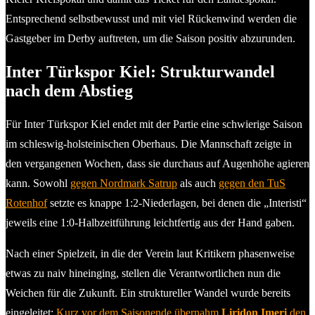
Entsprechend selbstbewusst und mit viel Rückenwind werden die
Gastgeber im Derby auftreten, um die Saison positiv abzurunden.
Inter Türkspor Kiel: Strukturwandel
nach dem Abstieg
Für Inter Türkspor Kiel endet mit der Partie eine schwierige Saison
im schleswig-holsteinischen Oberhaus. Die Mannschaft zeigte in
den vergangenen Wochen, dass sie durchaus auf Augenhöhe agieren
kann. Sowohl
gegen Nordmark Satrup
als auch
gegen den TuS
Rotenhof
setzte es knappe 1:2-Niederlagen, bei denen die „Interisti“
jeweils eine 1:0-Halbzeitführung leichtfertig aus der Hand gaben.
Nach einer Spielzeit, in die der Verein laut Kritikern phasenweise
etwas zu naiv hineinging, stellen die Verantwortlichen nun die
Weichen für die Zukunft. Ein struktureller Wandel wurde bereits
eingeleitet:
Kurz vor dem Saisonende übernahm
Liridon Imeri
den