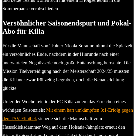
und beide Teams wollen sich mit einem Erfolgserlebnis in die
Sommerpause verabschieden.
Versöhnlicher Saisonendspurt und Pokal-
Abo für Kilia
Für die Mannschaft von Trainer Nicola Soranno nimmt die Spielzeit
ein versöhnliches Ende, nachdem in der Hinrunde nach einer
unerwarteten Negativserie noch große Enttäuschung herrschte. Die
Mission Titelverteidigung nach der Meisterschaft 2024/25 mussten
die Kilianer zwar frühzeitig begraben, doch die Neuausrichtung
glückte.
Unter der Woche feierte der FC Kilia zudem das Erreichen eines
wichtigen Saisonziels:
Mit einem hart umkämpften 3:1-Erfolg gegen
den TSV Flintbek
sicherte sich die Mannschaft vom
Hasseldieksdammer Weg auf dem Holsatia-Jahnplatz erneut den
Kieler Kreispokal und damit das Ticket für den Landespokal.