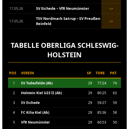
17.05.26
SV Eichede – VfR Neumünster
-:-
TSV Nordmark Satrup – SV Preußen
17.05.26
-:-
Reinfeld
TABELLE OBERLIGA SCHLESWIG-
HOLSTEIN
POS
VEREIN
SP.
TORE
PKT.
1
SV Todesfelde (Ab)
29
77:24
74
2
Holstein Kiel U23 II (Ab)
29
80:25
62
3
SV Eichede
29
59:27
59
4
FC Kilia Kiel (Ab)
29
85:36
58
5
VfR Neumünster
29
60:53
50