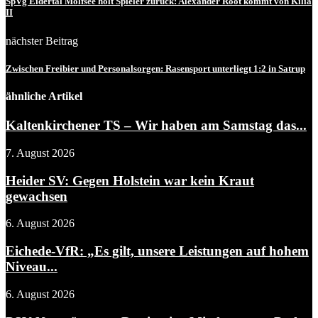
SpVg Eidertal Molfsee holt Spieler zurück: Alexander Root kommt von Kilia
II
nächster Beitrag
Zwischen Freibier und Personalsorgen: Rasensport unterliegt 1:2 in Satrup
ähnliche Artikel
Kaltenkirchener TS – Wir haben am Samstag das...
7. August 2026
Heider SV: Gegen Holstein war kein Kraut
gewachsen
6. August 2026
Eichede-VfR: „Es gilt, unsere Leistungen auf hohem
Niveau...
6. August 2026