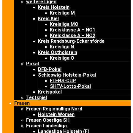
weitere Ligen
Kreis Holstein
Kreisliga M
Kreis Kiel
Kreisliga MO
Kreisklasse A – NO1
Kreisklasse A – NO2
Kreis Rendsburg-Eckernförde
Kreisliga N
Kreis Ostholstein
Kreisliga O
Pokal
DFB-Pokal
Schleswig-Holstein-Pokal
FLENS-CUP
SHFV-Lotto-Pokal
Kreispokal
Testspiel
Frauen
Frauen Regionalliga Nord
Holstein Women
Frauen Oberliga SH
Frauen Landesliga
Landesliga Holstein (F)