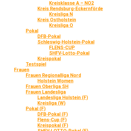
Kreisklasse A – NO2
Kreis Rendsburg-Eckernförde
Kreisliga N
Kreis Ostholstein
Kreisliga O
Pokal
DFB-Pokal
Schleswig-Holstein-Pokal
FLENS-CUP
SHFV-Lotto-Pokal
Kreispokal
Testspiel
Frauen
Frauen Regionalliga Nord
Holstein Women
Frauen Oberliga SH
Frauen Landesliga
Landesliga Holstein (F)
Kreisliga (W)
Pokal (F)
DFB-Pokal (F)
Flens-Cup (F)
Kreispokal (F)
SHFV-LOTTO-Pokal (F)