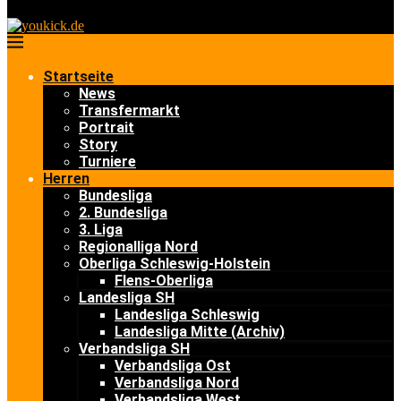
Startseite
News
Transfermarkt
Portrait
Story
Turniere
Herren
Bundesliga
2. Bundesliga
3. Liga
Regionalliga Nord
Oberliga Schleswig-Holstein
Flens-Oberliga
Landesliga SH
Landesliga Schleswig
Landesliga Mitte (Archiv)
Verbandsliga SH
Verbandsliga Ost
Verbandsliga Nord
Verbandsliga West