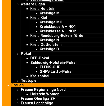
weitere Ligen
Kreis Holstein
Kreisliga M
Kreis Kiel
Kreisliga MO
Kreisklasse A – NO1
Kreisklasse A – NO2
Kreis Rendsburg-Eckernförde
Kreisliga N
Kreis Ostholstein
Kreisliga O
Pokal
DFB-Pokal
Schleswig-Holstein-Pokal
FLENS-CUP
SHFV-Lotto-Pokal
Kreispokal
Testspiel
Frauen
Frauen Regionalliga Nord
Holstein Women
Frauen Oberliga SH
Frauen Landesliga