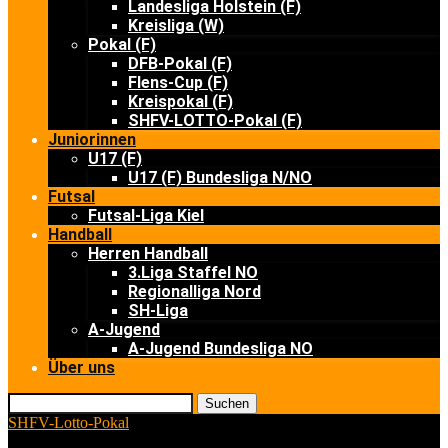
Landesliga Holstein (F)
Kreisliga (W)
Pokal (F)
DFB-Pokal (F)
Flens-Cup (F)
Kreispokal (F)
SHFV-LOTTO-Pokal (F)
Juniorinnen
U17 (F)
U17 (F) Bundesliga N/NO
Futsal
Futsal-Liga Kiel
Handball
Herren Handball
3.Liga Staffel NO
Regionalliga Nord
SH-Liga
A-Jugend
A-Jugend Bundesliga NO
Über uns
Suchen
SHFV-Lotto-Pokal