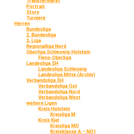
Transfermarkt
Portrait
Story
Turniere
Herren
Bundesliga
2. Bundesliga
3. Liga
Regionalliga Nord
Oberliga Schleswig-Holstein
Flens-Oberliga
Landesliga SH
Landesliga Schleswig
Landesliga Mitte (Archiv)
Verbandsliga SH
Verbandsliga Ost
Verbandsliga Nord
Verbandsliga West
weitere Ligen
Kreis Holstein
Kreisliga M
Kreis Kiel
Kreisliga MO
Kreisklasse A – NO1