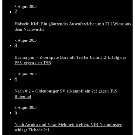
7. August 2026
2
Holstein Kiel: Ein glänzendes Ausrufezeichen mit Till Wiese aus
dem Nachwuchs
7. August 2026
3
Drama pur – Zwei späte Barendt-Treffer beim 3:2-Erfolg des
PSV gegen den TSB
8. August 2026
4
Nach 0:2 – Oldenburger SV erkämpft ein 2:2 gegen TuS
Rotenhof
8. August 2026
5
Noah Awuku und Visar Mehmeti treffen: VfR Neumünster
schlägt Eichede 2:1