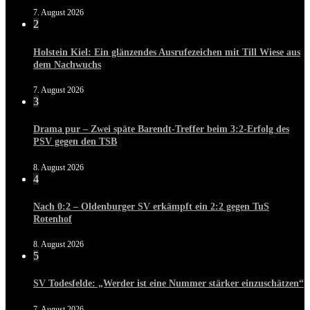
7. August 2026
2
Holstein Kiel: Ein glänzendes Ausrufezeichen mit Till Wiese aus
dem Nachwuchs
7. August 2026
3
Drama pur – Zwei späte Barendt-Treffer beim 3:2-Erfolg des
PSV gegen den TSB
8. August 2026
4
Nach 0:2 – Oldenburger SV erkämpft ein 2:2 gegen TuS
Rotenhof
8. August 2026
5
SV Todesfelde: „Werder ist eine Nummer stärker einzuschätzen“
7. August 2026