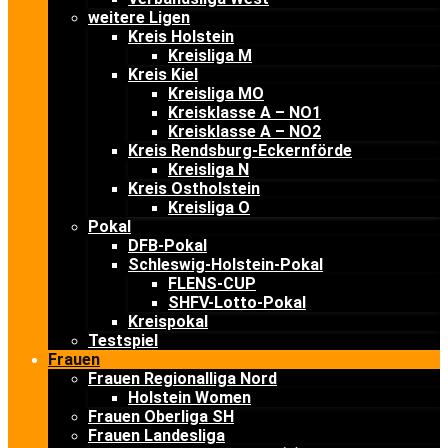
weitere Ligen
Kreis Holstein
Kreisliga M
Kreis Kiel
Kreisliga MO
Kreisklasse A – NO1
Kreisklasse A – NO2
Kreis Rendsburg-Eckernförde
Kreisliga N
Kreis Ostholstein
Kreisliga O
Pokal
DFB-Pokal
Schleswig-Holstein-Pokal
FLENS-CUP
SHFV-Lotto-Pokal
Kreispokal
Testspiel
Frauen
Frauen Regionalliga Nord
Holstein Women
Frauen Oberliga SH
Frauen Landesliga