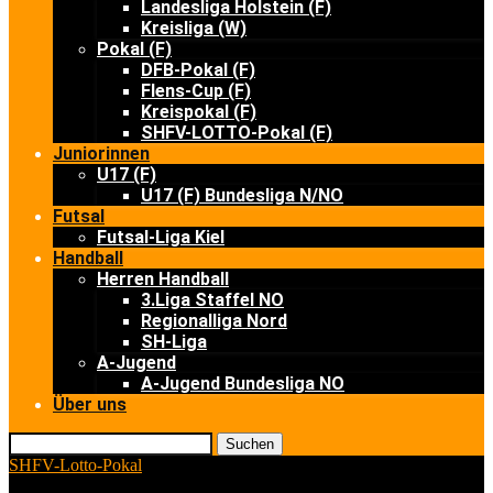
Landesliga Holstein (F)
Kreisliga (W)
Pokal (F)
DFB-Pokal (F)
Flens-Cup (F)
Kreispokal (F)
SHFV-LOTTO-Pokal (F)
Juniorinnen
U17 (F)
U17 (F) Bundesliga N/NO
Futsal
Futsal-Liga Kiel
Handball
Herren Handball
3.Liga Staffel NO
Regionalliga Nord
SH-Liga
A-Jugend
A-Jugend Bundesliga NO
Über uns
Suchen
SHFV-Lotto-Pokal