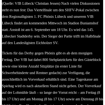
(Quelle: VfB Lübeck/ Christian Jessen) Nach vielen Diskussionen
steht es nun fest: Das Viertelfinale um den SHFV-Pokal zwischen
dem Regionalligisten 1. FC Phönix Lübeck und unserem VfB
Lübeck findet am kommenden Mittwoch im Stadion Buniamshof
statt. Anstoß ist am 6. September um 18 Uhr. Es wird das 145.
Lübecker Stadtderby sein. Der Sieger der Partie trifft im Halbfinale
auf den Landesligisten Eichholzer SV.
Tickets für das Derby gegen Phönix gibt es ab dem morgigen
Freitag. Der VfB hat dabei 800 Stehplatztickets für den Gästeblock
sowie eine kleine Anzahl Sitzplätze (in erster Linie für
Schwerbehinderte und Rentner gedacht) zur Verfügung, die
ausschließlich im Vorverkauf erhältlich sind. Eine Tageskasse am
Spieltag wird es nach aktuellem Stand nicht geben. Der Vorverkauf
auf der Lohmühle läuft – so lange der Vorrat reicht – am Freitag (8
bis 17 Uhr) und am Montag (8 bis 17 Uhr) sowie am Dienstag (8 bis