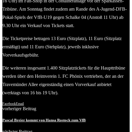
16 Uhr) im Fan-Shop in der Containeranlage vor der Sparkassen-
Tribüne. Am Sonntag findet zudem am Rande des A-Jugend-DFB-
Pokal-Spiels der VfB-U19 gegen Schalke 04 (Anstoß 11 Uhr) ab
9.30 Uhr ein Verkauf von Tickets statt.
Die Ticketpreise betragen 13 Euro (Sitzplatz), 11 Euro (Sitzplatz
ermäßigt) und 11 Euro (Stehplatz), jeweils inklusive
Vorverkaufsgebühr.
Die weiteren insgesamt 1.400 Sitzplatztickets für die Haupttribüne
werden über den Heimverein 1. FC Phönix vertrieben, der an der
Travemünder Allee eigenständig einen Vorverkauf anbietet
(werktags von 16 bis 19 Uhr).
Facebook
Email
vorheriger Beitrag
Pascal Breier kommt von Hansa Rostock zum VfB
nächster Beitrag