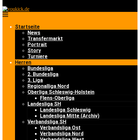
Startseite
News
Transfermarkt
Portrait
Story
Turniere
Herren
Bundesliga
2. Bundesliga
3. Liga
Regionalliga Nord
Oberliga Schleswig-Holstein
Flens-Oberliga
Landesliga SH
Landesliga Schleswig
Landesliga Mitte (Archiv)
Verbandsliga SH
Verbandsliga Ost
Verbandsliga Nord
Verbandsliga West