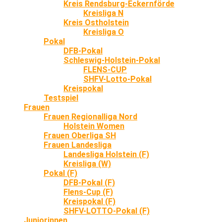
Kreis Rendsburg-Eckernförde
Kreisliga N
Kreis Ostholstein
Kreisliga O
Pokal
DFB-Pokal
Schleswig-Holstein-Pokal
FLENS-CUP
SHFV-Lotto-Pokal
Kreispokal
Testspiel
Frauen
Frauen Regionalliga Nord
Holstein Women
Frauen Oberliga SH
Frauen Landesliga
Landesliga Holstein (F)
Kreisliga (W)
Pokal (F)
DFB-Pokal (F)
Flens-Cup (F)
Kreispokal (F)
SHFV-LOTTO-Pokal (F)
Juniorinnen