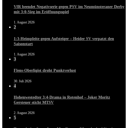
VfR beendet Negativserie gegen PSV im Neumünsteraner Derby
mit 3:0-Sieg im Eröffnungsspiel
1. August 2026
2
1:3-Heimpleite gegen Aufsteiger – Heider SV verpatzt den
Saisonstart
1. August 2026
3
Flens-Oberligist droht Punktverlust
30. Juli 2026
4
Hohenwestedter 3:4-Drama in Rotenhof – Joker Moritz
Gersteuer sticht MTSV
2. August 2026
5