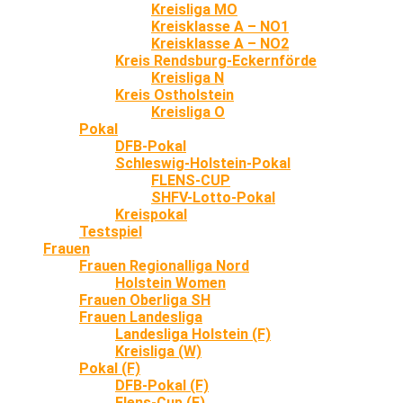
Kreisliga MO
Kreisklasse A – NO1
Kreisklasse A – NO2
Kreis Rendsburg-Eckernförde
Kreisliga N
Kreis Ostholstein
Kreisliga O
Pokal
DFB-Pokal
Schleswig-Holstein-Pokal
FLENS-CUP
SHFV-Lotto-Pokal
Kreispokal
Testspiel
Frauen
Frauen Regionalliga Nord
Holstein Women
Frauen Oberliga SH
Frauen Landesliga
Landesliga Holstein (F)
Kreisliga (W)
Pokal (F)
DFB-Pokal (F)
Flens-Cup (F)