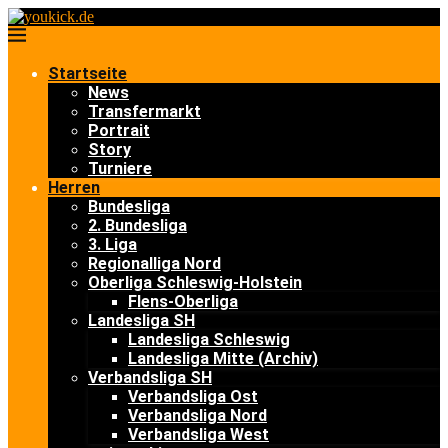
Startseite
News
Transfermarkt
Portrait
Story
Turniere
Herren
Bundesliga
2. Bundesliga
3. Liga
Regionalliga Nord
Oberliga Schleswig-Holstein
Flens-Oberliga
Landesliga SH
Landesliga Schleswig
Landesliga Mitte (Archiv)
Verbandsliga SH
Verbandsliga Ost
Verbandsliga Nord
Verbandsliga West