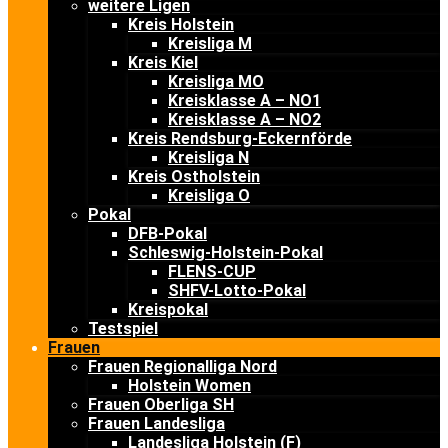
weitere Ligen
Kreis Holstein
Kreisliga M
Kreis Kiel
Kreisliga MO
Kreisklasse A – NO1
Kreisklasse A – NO2
Kreis Rendsburg-Eckernförde
Kreisliga N
Kreis Ostholstein
Kreisliga O
Pokal
DFB-Pokal
Schleswig-Holstein-Pokal
FLENS-CUP
SHFV-Lotto-Pokal
Kreispokal
Testspiel
Frauen
Frauen Regionalliga Nord
Holstein Women
Frauen Oberliga SH
Frauen Landesliga
Landesliga Holstein (F)