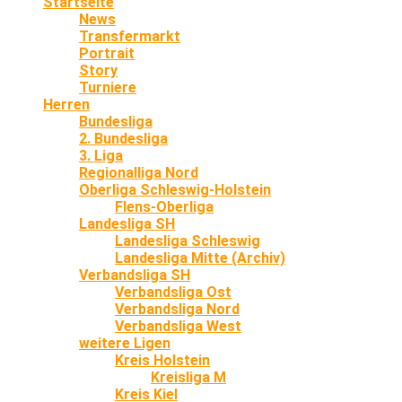
Startseite
News
Transfermarkt
Portrait
Story
Turniere
Herren
Bundesliga
2. Bundesliga
3. Liga
Regionalliga Nord
Oberliga Schleswig-Holstein
Flens-Oberliga
Landesliga SH
Landesliga Schleswig
Landesliga Mitte (Archiv)
Verbandsliga SH
Verbandsliga Ost
Verbandsliga Nord
Verbandsliga West
weitere Ligen
Kreis Holstein
Kreisliga M
Kreis Kiel