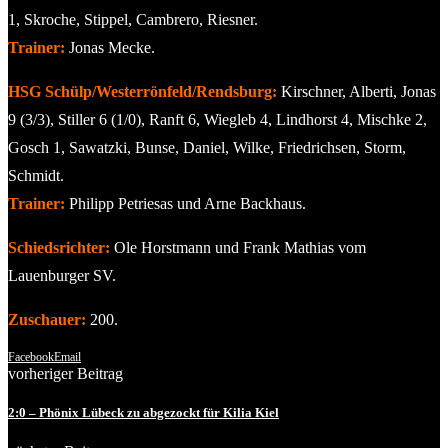
1, Skroche, Stippel, Cambrero, Riesner.
Trainer:
Jonas Mecke.
HSG Schülp/Westerrönfeld/Rendsburg:
Kirschner, Alberti, Jonas
9 (3/3), Stiller 6 (1/0), Ranft 6, Wiegleb 4, Lindhorst 4, Mischke 2,
Gosch 1, Sawatzki, Bunse, Daniel, Wilke, Friedrichsen, Storm,
Schmidt.
Trainer:
Philipp Petriesas und Arne Backhaus.
Schiedsrichter:
Ole Horstmann und Frank Mathias vom
Lauenburger SV.
Zuschauer:
200.
Facebook
Email
vorheriger Beitrag
2:0 – Phönix Lübeck zu abgezockt für Kilia Kiel