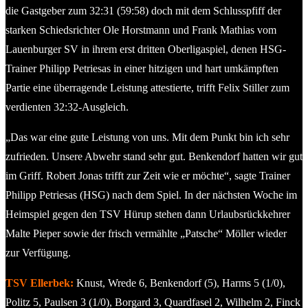
die Gastgeber zum 32:31 (59:58) doch mit dem Schlusspfiff der
starken Schiedsrichter Ole Horstmann und Frank Mathias vom
Lauenburger SV in ihrem erst dritten Oberligaspiel, denen HSG-
Trainer Philipp Petriesas in einer hitzigen und hart umkämpften
Partie eine überragende Leistung attestierte, trifft Felix Stiller zum
verdienten 32:32-Ausgleich.
„Das war eine gute Leistung von uns. Mit dem Punkt bin ich sehr
zufrieden. Unsere Abwehr stand sehr gut. Benkendorf hatten wir gut
im Griff. Robert Jonas trifft zur Zeit wie er möchte“, sagte Trainer
Philipp Petriesas (HSG) nach dem Spiel. In der nächsten Woche im
Heimspiel gegen den TSV Hürup stehen dann Urlaubsrückkehrer
Malte Pieper sowie der frisch vermählte „Patsche“ Möller wieder
zur Verfügung.
TSV Ellerbek:
Knust, Wrede 6, Benkendorf (5), Harms 5 (1/0),
Politz 5, Paulsen 3 (1/0), Borgard 3, Quardfasel 2, Wilhelm 2, Finck