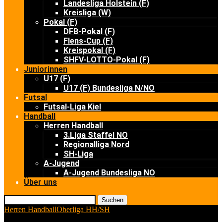
Landesliga Holstein (F)
Kreisliga (W)
Pokal (F)
DFB-Pokal (F)
Flens-Cup (F)
Kreispokal (F)
SHFV-LOTTO-Pokal (F)
Juniorinnen
U17 (F)
U17 (F) Bundesliga N/NO
Futsal
Futsal-Liga Kiel
Handball
Herren Handball
3.Liga Staffel NO
Regionalliga Nord
SH-Liga
A-Jugend
A-Jugend Bundesliga NO
Über uns
Suchen
Herren Handball
Oberliga HH/SH