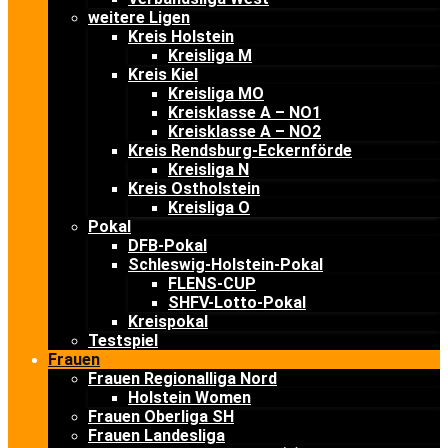
weitere Ligen
Kreis Holstein
Kreisliga M
Kreis Kiel
Kreisliga MO
Kreisklasse A – NO1
Kreisklasse A – NO2
Kreis Rendsburg-Eckernförde
Kreisliga N
Kreis Ostholstein
Kreisliga O
Pokal
DFB-Pokal
Schleswig-Holstein-Pokal
FLENS-CUP
SHFV-Lotto-Pokal
Kreispokal
Testspiel
Frauen
Frauen Regionalliga Nord
Holstein Women
Frauen Oberliga SH
Frauen Landesliga