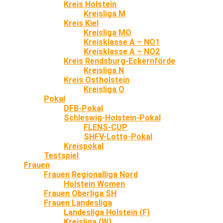
Kreis Holstein
Kreisliga M
Kreis Kiel
Kreisliga MO
Kreisklasse A – NO1
Kreisklasse A – NO2
Kreis Rendsburg-Eckernförde
Kreisliga N
Kreis Ostholstein
Kreisliga O
Pokal
DFB-Pokal
Schleswig-Holstein-Pokal
FLENS-CUP
SHFV-Lotto-Pokal
Kreispokal
Testspiel
Frauen
Frauen Regionalliga Nord
Holstein Women
Frauen Oberliga SH
Frauen Landesliga
Landesliga Holstein (F)
Kreisliga (W)