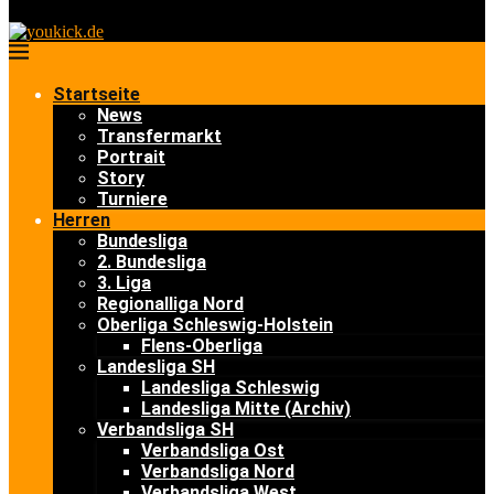
Startseite
News
Transfermarkt
Portrait
Story
Turniere
Herren
Bundesliga
2. Bundesliga
3. Liga
Regionalliga Nord
Oberliga Schleswig-Holstein
Flens-Oberliga
Landesliga SH
Landesliga Schleswig
Landesliga Mitte (Archiv)
Verbandsliga SH
Verbandsliga Ost
Verbandsliga Nord
Verbandsliga West