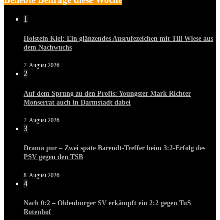
1
Holstein Kiel: Ein glänzendes Ausrufezeichen mit Till Wiese aus
dem Nachwuchs
7. August 2026
2
Auf dem Sprung zu den Profis: Youngster Mark Richter
Monserrat auch in Darmstadt dabei
7. August 2026
3
Drama pur – Zwei späte Barendt-Treffer beim 3:2-Erfolg des
PSV gegen den TSB
8. August 2026
4
Nach 0:2 – Oldenburger SV erkämpft ein 2:2 gegen TuS
Rotenhof