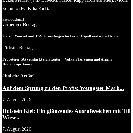
Lukas Pfeiffer (VfB Lübeck), Marcel Rapp (Holstein Kiel), Nicola
Soranno (FC Kilia Kiel).
Facebook
Email
vorheriger Beitrag
Karim Youssef und TSV Kronshagen locker mit Spaß und ohne Druck
nächster Beitrag
Probsteier SG verstärkt sich weiter – Volkan Töremen und Armin
Hadzimujic kommen
ähnliche Artikel
Auf dem Sprung zu den Profis: Youngster Mark...
7. August 2026
Holstein Kiel: Ein glänzendes Ausrufezeichen mit Till
Wiese...
7. August 2026