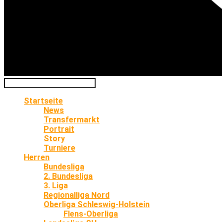
Startseite
News
Transfermarkt
Portrait
Story
Turniere
Herren
Bundesliga
2. Bundesliga
3. Liga
Regionalliga Nord
Oberliga Schleswig-Holstein
Flens-Oberliga