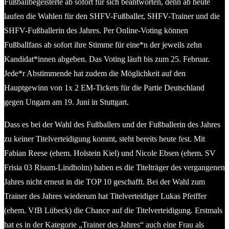
Fußballbegeisterte ab sofort für sich beantworten, denn ab heute
laufen die Wahlen für den SHFV-Fußballer, SHFV-Trainer und die
SHFV-Fußballerin des Jahres. Per Online-Voting können
Fußballfans ab sofort ihre Stimme für eine*n der jeweils zehn
Kandidat*innen abgeben. Das Voting läuft bis zum 25. Februar.
Jede*r Abstimmende hat zudem die Möglichkeit auf den
Hauptgewinn von 1x 2 EM-Tickets für die Partie Deutschland
gegen Ungarn am 19. Juni in Stuttgart.
Dass es bei der Wahl des Fußballers und der Fußballerin des Jahres
zu keiner Titelverteidigung kommt, steht bereits heute fest. Mit
Fabian Reese (ehem. Holstein Kiel) und Nicole Ebsen (ehem. SV
Frisia 03 Risum-Lindholm) haben es die Titelträger des vergangenen
Jahres nicht erneut in die TOP 10 geschafft. Bei der Wahl zum
Trainer des Jahres wiederum hat Titelverteidiger Lukas Pfeiffer
(ehem. VfB Lübeck) die Chance auf die Titelverteidigung. Erstmals
hat es in der Kategorie „Trainer des Jahres“ auch eine Frau als