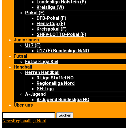
Landesliga Holstein (F)
Kreisliga (W)
Pokal (F)
DFB-Pokal (F)
Flens-Cup (F)
Kreispokal (F)
SHFV-LOTTO-Pokal (F)
Juniorinnen
U17 (F)
U17 (F) Bundesliga N/NO
Futsal
Futsal-Liga Kiel
Handball
Herren Handball
3.Liga Staffel NO
Regionalliga Nord
SH-Liga
A-Jugend
A-Jugend Bundesliga NO
Über uns
Suchen
News
Regionalliga Nord