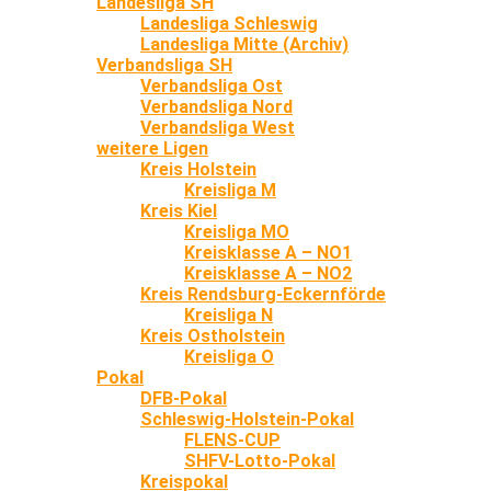
Landesliga SH
Landesliga Schleswig
Landesliga Mitte (Archiv)
Verbandsliga SH
Verbandsliga Ost
Verbandsliga Nord
Verbandsliga West
weitere Ligen
Kreis Holstein
Kreisliga M
Kreis Kiel
Kreisliga MO
Kreisklasse A – NO1
Kreisklasse A – NO2
Kreis Rendsburg-Eckernförde
Kreisliga N
Kreis Ostholstein
Kreisliga O
Pokal
DFB-Pokal
Schleswig-Holstein-Pokal
FLENS-CUP
SHFV-Lotto-Pokal
Kreispokal