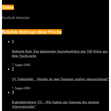
Teilen
Facebook
Instagram
Beliebte Beiträge diese Woche
1
Holstein Kiel: Ein glänzendes Ausrufezeichen mit Till Wiese aus
dem Nachwuchs
7. August 2026
2
SV Todesfelde: „Werder ist eine Nummer stärker einzuschätzen“
7. August 2026
3
Kaltenkirchener TS: „Wir haben am Samstag das nächste
Schwergewicht“