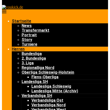
Startseite
News
Transfermarkt
Portrait
Story
Turniere
Herren
Bundesliga
2. Bundesliga
3. Liga
Regionalliga Nord
Oberliga Schleswig-Holstein
Flens-Oberliga
Landesliga SH
Landesliga Schleswig
Landesliga Mitte (Archiv)
Verbandsliga SH
Verbandsliga Ost
Verbandsliga Nord
Verbandsliga West