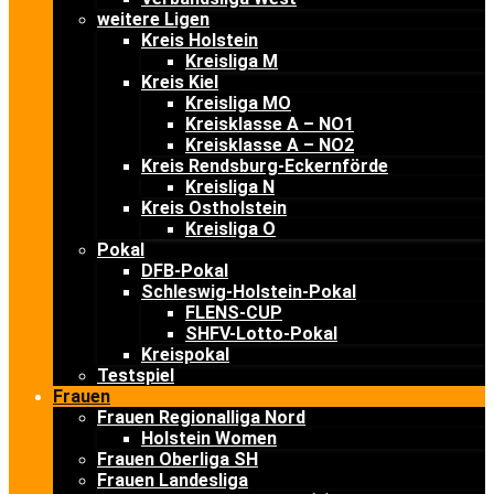
weitere Ligen
Kreis Holstein
Kreisliga M
Kreis Kiel
Kreisliga MO
Kreisklasse A – NO1
Kreisklasse A – NO2
Kreis Rendsburg-Eckernförde
Kreisliga N
Kreis Ostholstein
Kreisliga O
Pokal
DFB-Pokal
Schleswig-Holstein-Pokal
FLENS-CUP
SHFV-Lotto-Pokal
Kreispokal
Testspiel
Frauen
Frauen Regionalliga Nord
Holstein Women
Frauen Oberliga SH
Frauen Landesliga