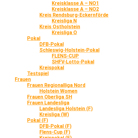
Kreisklasse A – NO1
Kreisklasse A – NO2
Kreis Rendsburg-Eckernförde
Kreisliga N
Kreis Ostholstein
Kreisliga O
Pokal
DFB-Pokal
Schleswig-Holstein-Pokal
FLENS-CUP
SHFV-Lotto-Pokal
Kreispokal
Testspiel
Frauen
Frauen Regionalliga Nord
Holstein Women
Frauen Oberliga SH
Frauen Landesliga
Landesliga Holstein (F)
Kreisliga (W)
Pokal (F)
DFB-Pokal (F)
Flens-Cup (F)
Kreispokal (F)