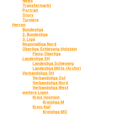
News
Transfermarkt
Portrait
Story
Turniere
Herren
Bundesliga
2. Bundesliga
3. Liga
Regionalliga Nord
Oberliga Schleswig-Holstein
Flens-Oberliga
Landesliga SH
Landesliga Schleswig
Landesliga Mitte (Archiv)
Verbandsliga SH
Verbandsliga Ost
Verbandsliga Nord
Verbandsliga West
weitere Ligen
Kreis Holstein
Kreisliga M
Kreis Kiel
Kreisliga MO