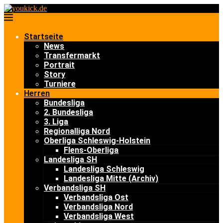
Startseite
News
Transfermarkt
Portrait
Story
Turniere
Herren
Bundesliga
2. Bundesliga
3. Liga
Regionalliga Nord
Oberliga Schleswig-Holstein
Flens-Oberliga
Landesliga SH
Landesliga Schleswig
Landesliga Mitte (Archiv)
Verbandsliga SH
Verbandsliga Ost
Verbandsliga Nord
Verbandsliga West