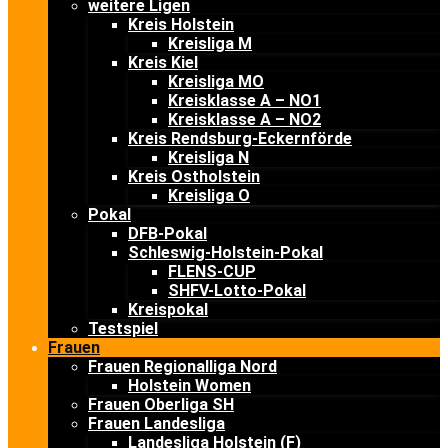
weitere Ligen
Kreis Holstein
Kreisliga M
Kreis Kiel
Kreisliga MO
Kreisklasse A – NO1
Kreisklasse A – NO2
Kreis Rendsburg-Eckernförde
Kreisliga N
Kreis Ostholstein
Kreisliga O
Pokal
DFB-Pokal
Schleswig-Holstein-Pokal
FLENS-CUP
SHFV-Lotto-Pokal
Kreispokal
Testspiel
Frauen
Frauen Regionalliga Nord
Holstein Women
Frauen Oberliga SH
Frauen Landesliga
Landesliga Holstein (F)