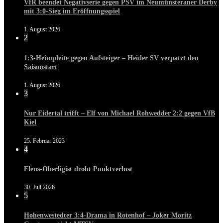
VfR beendet Negativserie gegen PSV im Neumünsteraner Derby
mit 3:0-Sieg im Eröffnungsspiel
1. August 2026
2
1:3-Heimpleite gegen Aufsteiger – Heider SV verpatzt den
Saisonstart
1. August 2026
3
Nur Eidertal trifft – Elf von Michael Rohwedder 2:2 gegen VfB
Kiel
25. Februar 2023
4
Flens-Oberligist droht Punktverlust
30. Juli 2026
5
Hohenwestedter 3:4-Drama in Rotenhof – Joker Moritz