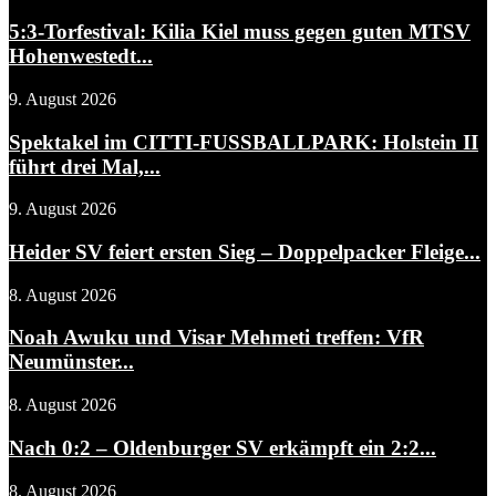
5:3-Torfestival: Kilia Kiel muss gegen guten MTSV
Hohenwestedt...
9. August 2026
Spektakel im CITTI-FUSSBALLPARK: Holstein II
führt drei Mal,...
9. August 2026
Heider SV feiert ersten Sieg – Doppelpacker Fleige...
8. August 2026
Noah Awuku und Visar Mehmeti treffen: VfR
Neumünster...
8. August 2026
Nach 0:2 – Oldenburger SV erkämpft ein 2:2...
8. August 2026