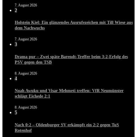
7. August 2026
2
Holstein Kiel: Ein glänzendes Ausrufezeichen mit Till Wiese aus
dem Nachwuchs
7. August 2026
3
Drama pur – Zwei späte Barendt-Treffer beim 3:2-Erfolg des
PSV gegen den TSB
8. August 2026
4
Noah Awuku und Visar Mehmeti treffen: VfR Neumünster
schlägt Eichede 2:1
8. August 2026
5
Nach 0:2 – Oldenburger SV erkämpft ein 2:2 gegen TuS
Rotenhof