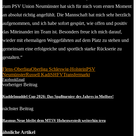
zum PSV Union Neumünster hat sich für mich vom ersten Moment
an absolut richtig angefühlt. Die Mannschaft hat mich sehr herzlich
aufgenommen, und ich habe sofort gespürt, wie offen und positiv
das Miteinander im Team ist. Besonders freue ich mich darauf,
wieder mit ehemaligen Weggefährten auf dem Platz zu stehen und
gemeinsam eine erfolgreiche und sportlich starke Rückserie zu
gestalten.“
Flens-Oberliga
Oberliga Schleswig-Holstein
PSV
Neumünster
Russell Kadi
SHFV
Transfermarkt
Facebook
Email
vorheriger Beitrag
Kuddelmuddel Cup 2026: Das Spaßturnier des Jahres in Molfsee!
nächster Beitrag
Rasmus Neue bleibt dem MTSV Hohenwestedt weiterhin treu
ähnliche Artikel