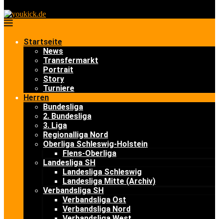
Startseite
News
Transfermarkt
Portrait
Story
Turniere
Herren
Bundesliga
2. Bundesliga
3. Liga
Regionalliga Nord
Oberliga Schleswig-Holstein
Flens-Oberliga
Landesliga SH
Landesliga Schleswig
Landesliga Mitte (Archiv)
Verbandsliga SH
Verbandsliga Ost
Verbandsliga Nord
Verbandsliga West