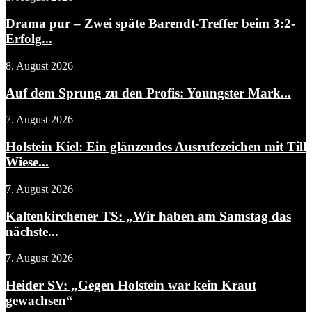
Drama pur – Zwei späte Barendt-Treffer beim 3:2-
Erfolg...
8. August 2026
Auf dem Sprung zu den Profis: Youngster Mark...
7. August 2026
Holstein Kiel: Ein glänzendes Ausrufezeichen mit Till
Wiese...
7. August 2026
Kaltenkirchener TS: „Wir haben am Samstag das
nächste...
7. August 2026
Heider SV: „Gegen Holstein war kein Kraut
gewachsen“