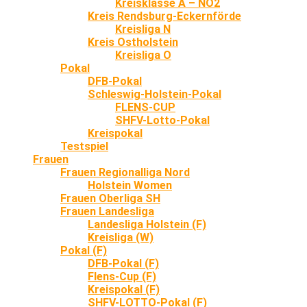
Kreisklasse A – NO2
Kreis Rendsburg-Eckernförde
Kreisliga N
Kreis Ostholstein
Kreisliga O
Pokal
DFB-Pokal
Schleswig-Holstein-Pokal
FLENS-CUP
SHFV-Lotto-Pokal
Kreispokal
Testspiel
Frauen
Frauen Regionalliga Nord
Holstein Women
Frauen Oberliga SH
Frauen Landesliga
Landesliga Holstein (F)
Kreisliga (W)
Pokal (F)
DFB-Pokal (F)
Flens-Cup (F)
Kreispokal (F)
SHFV-LOTTO-Pokal (F)