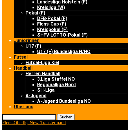
Landesliga Holstein (F)
Kreisliga (W)
Pokal (F)
DFB-Pokal (F)
Flens-Cup (F)
Kreispokal (F)
SHFV-LOTTO-Pokal (F)
Juniorinnen
U17 (F)
U17 (F) Bundesliga N/NO
Futsal
Futsal-Liga Kiel
Handball
Herren Handball
3.Liga Staffel NO
Regionalliga Nord
SH-Liga
A-Jugend
A-Jugend Bundesliga NO
Über uns
Suchen
Flens-Oberliga
News
Transfermarkt