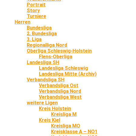
Portrait
Story
Turniere
Herren
Bundesliga
2. Bundesliga
3. Liga
Regionalliga Nord
Oberliga Schleswig-Holstein
Flens-Oberliga
Landesliga SH
Landesliga Schleswig
Landesliga Mitte (Archiv)
Verbandsliga SH
Verbandsliga Ost
Verbandsliga Nord
Verbandsliga West
weitere Ligen
Kreis Holstein
Kreisliga M
Kreis Kiel
Kreisliga MO
Kreisklasse A – NO1