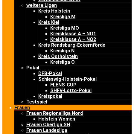
weitere Ligen
Kreis Holstein
Kreisliga M
Kreis Kiel
Kreisliga MO
Kreisklasse A – NO1
Kreisklasse A – NO2
Kreis Rendsburg-Eckernförde
Kreisliga N
Kreis Ostholstein
Kreisliga O
Pokal
DFB-Pokal
Schleswig-Holstein-Pokal
FLENS-CUP
SHFV-Lotto-Pokal
Kreispokal
Testspiel
Frauen
Frauen Regionalliga Nord
Holstein Women
Frauen Oberliga SH
Frauen Landesliga