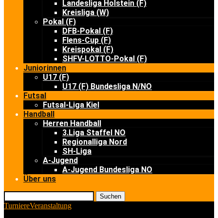
Landesliga Holstein (F)
Kreisliga (W)
Pokal (F)
DFB-Pokal (F)
Flens-Cup (F)
Kreispokal (F)
SHFV-LOTTO-Pokal (F)
Juniorinnen
U17 (F)
U17 (F) Bundesliga N/NO
Futsal
Futsal-Liga Kiel
Handball
Herren Handball
3.Liga Staffel NO
Regionalliga Nord
SH-Liga
A-Jugend
A-Jugend Bundesliga NO
Über uns
Suchen
Turniere
Veranstaltung