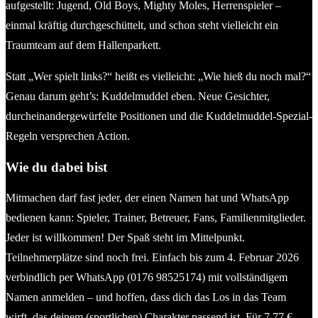
aufgestellt: Jugend, Old Boys, Mighty Moles, Herrenspieler –
einmal kräftig durchgeschüttelt, und schon steht vielleicht ein
Traumteam auf dem Hallenparkett.
Statt „Wer spielt links?“ heißt es vielleicht: „Wie hieß du noch mal?“
Genau darum geht’s: Kuddelmuddel eben. Neue Gesichter,
durcheinandergewürfelte Positionen und die Kuddelmuddel-Spezial-
Regeln versprechen Action.
Wie du dabei bist
Mitmachen darf fast jeder, der einen Namen hat und WhatsApp
bedienen kann: Spieler, Trainer, Betreuer, Fans, Familienmitglieder.
Jeder ist willkommen! Der Spaß steht im Mittelpunkt.
Teilnehmerplätze sind noch frei. Einfach bis zum 4. Februar 2026
verbindlich per WhatsApp (0176 98525174) mit vollständigem
Namen anmelden – und hoffen, dass dich das Los in das Team
wirft, das deinem (sportlichen) Charakter passend ist. Für 7,77 €