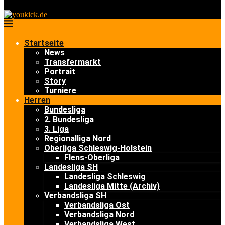
Startseite
News
Transfermarkt
Portrait
Story
Turniere
Herren
Bundesliga
2. Bundesliga
3. Liga
Regionalliga Nord
Oberliga Schleswig-Holstein
Flens-Oberliga
Landesliga SH
Landesliga Schleswig
Landesliga Mitte (Archiv)
Verbandsliga SH
Verbandsliga Ost
Verbandsliga Nord
Verbandsliga West