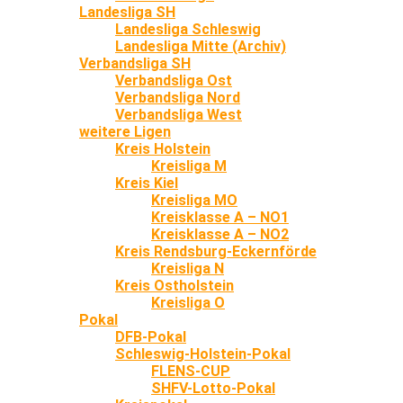
Landesliga SH
Landesliga Schleswig
Landesliga Mitte (Archiv)
Verbandsliga SH
Verbandsliga Ost
Verbandsliga Nord
Verbandsliga West
weitere Ligen
Kreis Holstein
Kreisliga M
Kreis Kiel
Kreisliga MO
Kreisklasse A – NO1
Kreisklasse A – NO2
Kreis Rendsburg-Eckernförde
Kreisliga N
Kreis Ostholstein
Kreisliga O
Pokal
DFB-Pokal
Schleswig-Holstein-Pokal
FLENS-CUP
SHFV-Lotto-Pokal