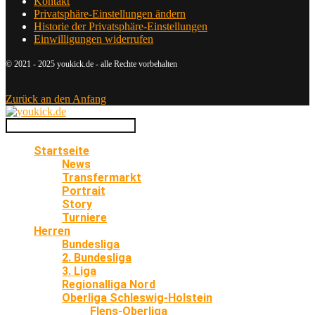
Kontakt
Privatsphäre-Einstellungen ändern
Historie der Privatsphäre-Einstellungen
Einwilligungen widerrufen
© 2021 - 2025 youkick.de - alle Rechte vorbehalten
Zurück an den Anfang
Startseite
News
Transfermarkt
Portrait
Story
Turniere
Herren
Bundesliga
2. Bundesliga
3. Liga
Regionalliga Nord
Oberliga Schleswig-Holstein
Flens-Oberliga