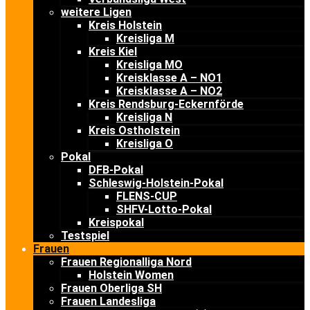
weitere Ligen
Kreis Holstein
Kreisliga M
Kreis Kiel
Kreisliga MO
Kreisklasse A – NO1
Kreisklasse A – NO2
Kreis Rendsburg-Eckernförde
Kreisliga N
Kreis Ostholstein
Kreisliga O
Pokal
DFB-Pokal
Schleswig-Holstein-Pokal
FLENS-CUP
SHFV-Lotto-Pokal
Kreispokal
Testspiel
Frauen
Frauen Regionalliga Nord
Holstein Women
Frauen Oberliga SH
Frauen Landesliga