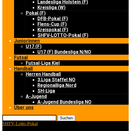
Landesliga Holstein (F)
Kreisliga (W)
Pokal (F)
DFB-Pokal (F)
Flens-Cup (F)
Kreispokal (F)
SHFV-LOTTO-Pokal (F)
Juniorinnen
U17 (F)
U17 (F) Bundesliga N/NO
Futsal
Futsal-Liga Kiel
Handball
Herren Handball
3.Liga Staffel NO
Regionalliga Nord
SH-Liga
A-Jugend
A-Jugend Bundesliga NO
Über uns
Suchen
SHFV-Lotto-Pokal