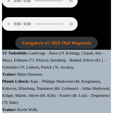
Björn Sörensen (Trainer SV Todesfelde)
Christian Rave (SV Todesfelde)
Fotogalerie (© 2026 Olaf Wegerich)
SV Todesfelde:
Landvoigt – Rave (19. Körting), Clopatt, Jetz –
Musci, Erfmann (73. Drawz), Sternberg – Boland, Klüver (81.) –
Schneider (76. Liebert), Petrick (76. Awuku).
Trainer:
Björn Sörensen.
Phönix Lübeck:
Kips – Philippe Markvoort (46. Krogmann),
Kokovas, Hüneburg, Dammeier (66. Grobauer) – Julian Markvoort,
Krüger, Maiolo, Stöver (66. Kliti) – Kraiev (46. Luis) – Degirmenci
(79. Ihde).
Trainer:
Kevin Wölk.