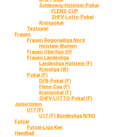
Schleswig-Holstein-Pokal
FLENS-CUP
SHFV-Lotto-Pokal
Kreispokal
Testspiel
Frauen
Frauen Regionalliga Nord
Holstein Women
Frauen Oberliga SH
Frauen Landesliga
Landesliga Holstein (F)
Kreisliga (W)
Pokal (F)
DFB-Pokal (F)
Flens-Cup (F)
Kreispokal (F)
SHFV-LOTTO-Pokal (F)
Juniorinnen
U17 (F)
U17 (F) Bundesliga N/NO
Futsal
Futsal-Liga Kiel
Handball