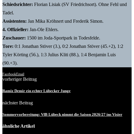
Schiedsrichter:
Florian Lisiak (SV Friedrichsort). Ohne Fehl und
Tadel.
Assistenten:
Jan Mika Kröhnert und Frederik Simon.
4. Offizieller:
Jan-Ole Ehlers.
Zuschauer:
1500 im Joda-Sportpark in Todesfelde.
Tore:
0:1 Jonathan Stöver (3.), 0:2 Jonathan Stöver (45.+2), 1:2
Tyler Körting (56.), 1:3 Julius Kliti (88.), 1:4 Benjamin Luis
(90.+3).
Facebook
Email
vorheriger Beitrag
Ramiz Demir ein echter Lübecker Junge
nächster Beitrag
Sommervorbereitung: VfB Lübeck nimmt die Saison 2026/27 ins Visier
ähnliche Artikel