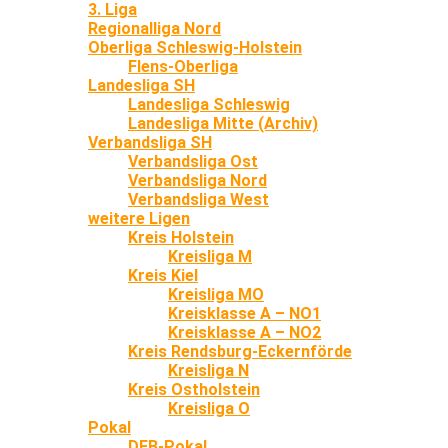
3. Liga
Regionalliga Nord
Oberliga Schleswig-Holstein
Flens-Oberliga
Landesliga SH
Landesliga Schleswig
Landesliga Mitte (Archiv)
Verbandsliga SH
Verbandsliga Ost
Verbandsliga Nord
Verbandsliga West
weitere Ligen
Kreis Holstein
Kreisliga M
Kreis Kiel
Kreisliga MO
Kreisklasse A – NO1
Kreisklasse A – NO2
Kreis Rendsburg-Eckernförde
Kreisliga N
Kreis Ostholstein
Kreisliga O
Pokal
DFB-Pokal