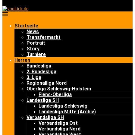
Startseite
News
Transfermarkt
Portrait
Story
Turniere
Herren
Bundesliga
2. Bundesliga
3. Liga
Regionalliga Nord
Oberliga Schleswig-Holstein
Flens-Oberliga
Landesliga SH
Landesliga Schleswig
Landesliga Mitte (Archiv)
Verbandsliga SH
Verbandsliga Ost
Verbandsliga Nord
Verbandsliga West