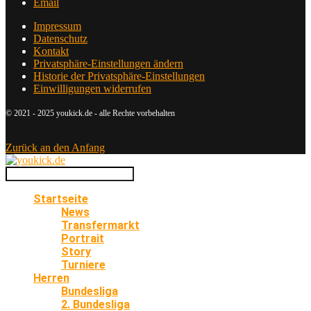
Email
Impressum
Datenschutz
Kontakt
Privatsphäre-Einstellungen ändern
Historie der Privatsphäre-Einstellungen
Einwilligungen widerrufen
© 2021 - 2025 youkick.de - alle Rechte vorbehalten
Zurück an den Anfang
Startseite
News
Transfermarkt
Portrait
Story
Turniere
Herren
Bundesliga
2. Bundesliga