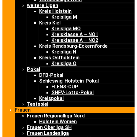
weitere Ligen
Kreis Holstein
Kreisliga M
Kreis Kiel
Kreisliga MO
Kreisklasse A – NO1
Kreisklasse A – NO2
Kreis Rendsburg-Eckernförde
Kreisliga N
Kreis Ostholstein
Kreisliga O
Pokal
DFB-Pokal
Schleswig-Holstein-Pokal
FLENS-CUP
SHFV-Lotto-Pokal
Kreispokal
Testspiel
Frauen
Frauen Regionalliga Nord
Holstein Women
Frauen Oberliga SH
Frauen Landesliga