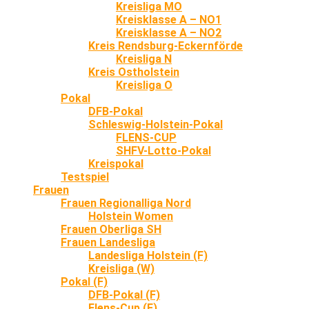
Kreisliga MO
Kreisklasse A – NO1
Kreisklasse A – NO2
Kreis Rendsburg-Eckernförde
Kreisliga N
Kreis Ostholstein
Kreisliga O
Pokal
DFB-Pokal
Schleswig-Holstein-Pokal
FLENS-CUP
SHFV-Lotto-Pokal
Kreispokal
Testspiel
Frauen
Frauen Regionalliga Nord
Holstein Women
Frauen Oberliga SH
Frauen Landesliga
Landesliga Holstein (F)
Kreisliga (W)
Pokal (F)
DFB-Pokal (F)
Flens-Cup (F)