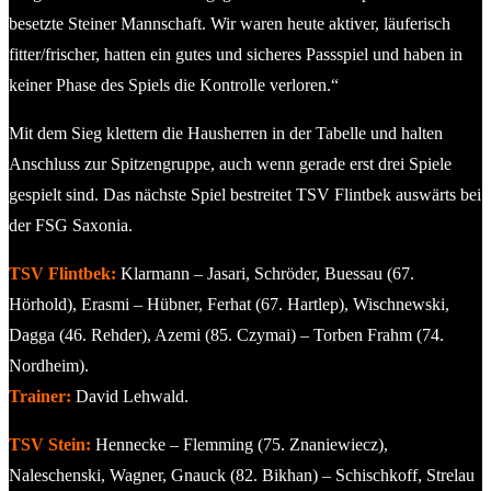
besetzte Steiner Mannschaft. Wir waren heute aktiver, läuferisch
fitter/frischer, hatten ein gutes und sicheres Passspiel und haben in
keiner Phase des Spiels die Kontrolle verloren.“
Mit dem Sieg klettern die Hausherren in der Tabelle und halten
Anschluss zur Spitzengruppe, auch wenn gerade erst drei Spiele
gespielt sind. Das nächste Spiel bestreitet TSV Flintbek auswärts bei
der FSG Saxonia.
TSV Flintbek:
Klarmann – Jasari, Schröder, Buessau (67.
Hörhold), Erasmi – Hübner, Ferhat (67. Hartlep), Wischnewski,
Dagga (46. Rehder), Azemi (85. Czymai) – Torben Frahm (74.
Nordheim).
Trainer:
David Lehwald.
TSV Stein:
Hennecke – Flemming (75. Znaniewiecz),
Naleschenski, Wagner, Gnauck (82. Bikhan) – Schischkoff, Strelau