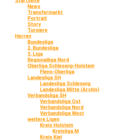
Startseite
News
Transfermarkt
Portrait
Story
Turniere
Herren
Bundesliga
2. Bundesliga
3. Liga
Regionalliga Nord
Oberliga Schleswig-Holstein
Flens-Oberliga
Landesliga SH
Landesliga Schleswig
Landesliga Mitte (Archiv)
Verbandsliga SH
Verbandsliga Ost
Verbandsliga Nord
Verbandsliga West
weitere Ligen
Kreis Holstein
Kreisliga M
Kreis Kiel