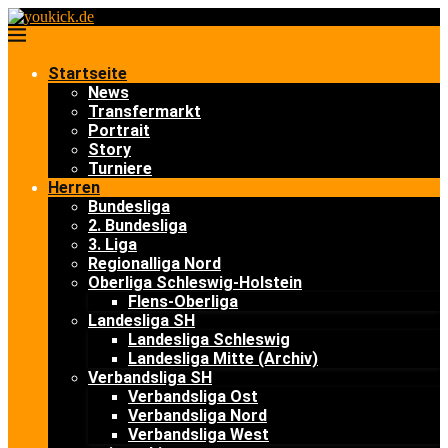
Startseite
News
Transfermarkt
Portrait
Story
Turniere
Herren
Bundesliga
2. Bundesliga
3. Liga
Regionalliga Nord
Oberliga Schleswig-Holstein
Flens-Oberliga
Landesliga SH
Landesliga Schleswig
Landesliga Mitte (Archiv)
Verbandsliga SH
Verbandsliga Ost
Verbandsliga Nord
Verbandsliga West