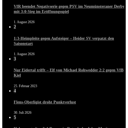
VfR beendet Negativserie gegen PSV im Neumünsteraner Derby
mit 3:0-Sieg im Eröffnungsspiel
1. August 2026
2
1:3-Heimpleite gegen Aufsteiger – Heider SV verpatzt den
Saisonstart
1. August 2026
3
Nur Eidertal trifft – Elf von Michael Rohwedder 2:2 gegen VfB
Kiel
25. Februar 2023
4
Flens-Oberligist droht Punktverlust
30. Juli 2026
5