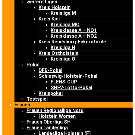
weitere Ligen
Kreis Holstein
Kreisliga M
Kreis Kiel
Kreisliga MO
Kreisklasse A – NO1
Kreisklasse A – NO2
Kreis Rendsburg-Eckernförde
Kreisliga N
Kreis Ostholstein
Kreisliga O
Pokal
DFB-Pokal
Schleswig-Holstein-Pokal
FLENS-CUP
SHFV-Lotto-Pokal
Kreispokal
Testspiel
Frauen
Frauen Regionalliga Nord
Holstein Women
Frauen Oberliga SH
Frauen Landesliga
Landesliga Holstein (F)