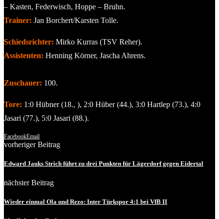
– Kasten, Federwisch, Hoppe – Bruhn.
Trainer:
Jan Borchert/Karsten Tolle.
Schiedsrichter:
Mirko Kurras (TSV Reher).
Assistenten:
Henning Körner, Jascha Ahrens.
Zuschauer:
100.
Tore:
1:0 Hübner (18., ), 2:0 Hüber (44.), 3:0 Hartlep (73.), 4:0
Jasari (77.), 5:0 Jasari (88.).
Facebook
Email
vorheriger Beitrag
Edward Jauks Strich führt zu drei Punkten für Lägerdorf gegen Eidertal
nächster Beitrag
Wieder einmal Ola und Rezo: Inter Türkspor 4:1 bei VfB II