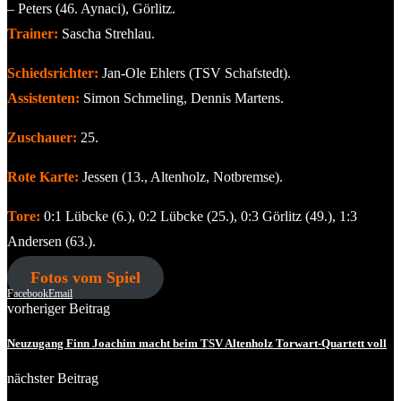
– Peters (46. Aynaci), Görlitz.
Trainer:
Sascha Strehlau.
Schiedsrichter:
Jan-Ole Ehlers (TSV Schafstedt).
Assistenten:
Simon Schmeling, Dennis Martens.
Zuschauer:
25.
Rote Karte:
Jessen (13., Altenholz, Notbremse).
Tore:
0:1 Lübcke (6.), 0:2 Lübcke (25.), 0:3 Görlitz (49.), 1:3
Andersen (63.).
Fotos vom Spiel
Facebook
Email
vorheriger Beitrag
Neuzugang Finn Joachim macht beim TSV Altenholz Torwart-Quartett voll
nächster Beitrag