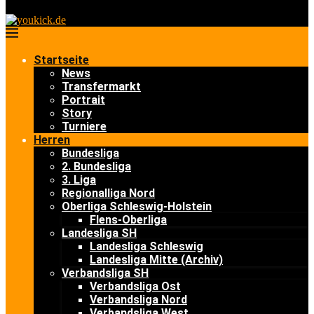
Startseite
News
Transfermarkt
Portrait
Story
Turniere
Herren
Bundesliga
2. Bundesliga
3. Liga
Regionalliga Nord
Oberliga Schleswig-Holstein
Flens-Oberliga
Landesliga SH
Landesliga Schleswig
Landesliga Mitte (Archiv)
Verbandsliga SH
Verbandsliga Ost
Verbandsliga Nord
Verbandsliga West