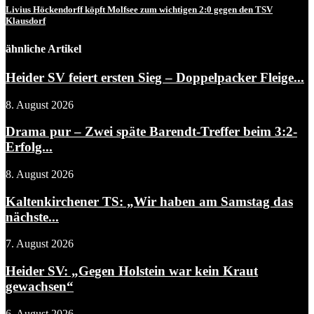
Livius Höckendorff köpft Molfsee zum wichtigen 2:0 gegen den TSV
Klausdorf
ähnliche Artikel
Heider SV feiert ersten Sieg – Doppelpacker Fleige...
8. August 2026
Drama pur – Zwei späte Barendt-Treffer beim 3:2-
Erfolg...
8. August 2026
Kaltenkirchener TS: „Wir haben am Samstag das
nächste...
7. August 2026
Heider SV: „Gegen Holstein war kein Kraut
gewachsen“
6. August 2026