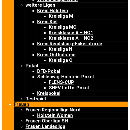
weitere Ligen
Kreis Holstein
Kreisliga M
Kreis Kiel
Kreisliga MO
Kreisklasse A – NO1
Kreisklasse A – NO2
Kreis Rendsburg-Eckernförde
Kreisliga N
Kreis Ostholstein
Kreisliga O
Pokal
DFB-Pokal
Schleswig-Holstein-Pokal
FLENS-CUP
SHFV-Lotto-Pokal
Kreispokal
Testspiel
Frauen
Frauen Regionalliga Nord
Holstein Women
Frauen Oberliga SH
Frauen Landesliga