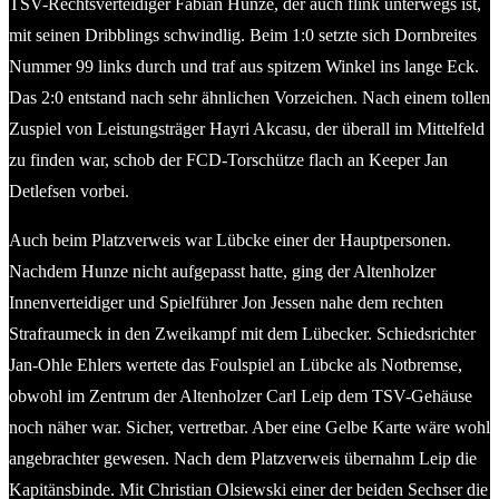
TSV-Rechtsverteidiger Fabian Hunze, der auch flink unterwegs ist,
mit seinen Dribblings schwindlig. Beim 1:0 setzte sich Dornbreites
Nummer 99 links durch und traf aus spitzem Winkel ins lange Eck.
Das 2:0 entstand nach sehr ähnlichen Vorzeichen. Nach einem tollen
Zuspiel von Leistungsträger Hayri Akcasu, der überall im Mittelfeld
zu finden war, schob der FCD-Torschütze flach an Keeper Jan
Detlefsen vorbei.
Auch beim Platzverweis war Lübcke einer der Hauptpersonen.
Nachdem Hunze nicht aufgepasst hatte, ging der Altenholzer
Innenverteidiger und Spielführer Jon Jessen nahe dem rechten
Strafraumeck in den Zweikampf mit dem Lübecker. Schiedsrichter
Jan-Ohle Ehlers wertete das Foulspiel an Lübcke als Notbremse,
obwohl im Zentrum der Altenholzer Carl Leip dem TSV-Gehäuse
noch näher war. Sicher, vertretbar. Aber eine Gelbe Karte wäre wohl
angebrachter gewesen. Nach dem Platzverweis übernahm Leip die
Kapitänsbinde. Mit Christian Olsiewski einer der beiden Sechser die