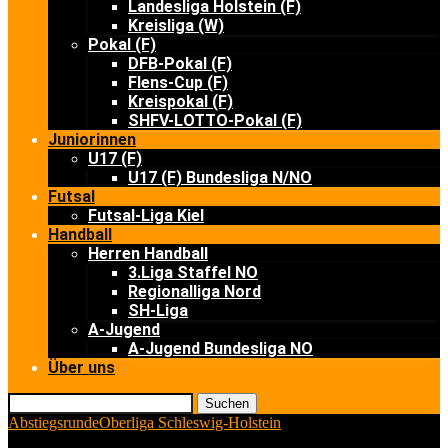
Landesliga Holstein (F)
Kreisliga (W)
Pokal (F)
DFB-Pokal (F)
Flens-Cup (F)
Kreispokal (F)
SHFV-LOTTO-Pokal (F)
Juniorinnen
U17 (F)
U17 (F) Bundesliga N/NO
Futsal
Futsal-Liga Kiel
Handball
Herren Handball
3.Liga Staffel NO
Regionalliga Nord
SH-Liga
A-Jugend
A-Jugend Bundesliga NO
Über uns
Suchen
Abstiegsrunde
Oberliga Schleswig-Holstein