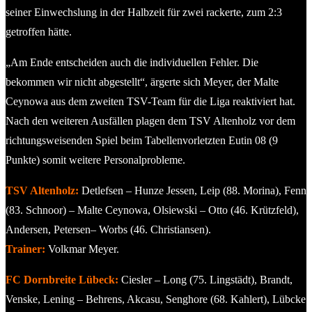
seiner Einwechslung in der Halbzeit für zwei rackerte, zum 2:3
getroffen hätte.
„Am Ende entscheiden auch die individuellen Fehler. Die
bekommen wir nicht abgestellt“, ärgerte sich Meyer, der Malte
Ceynowa aus dem zweiten TSV-Team für die Liga reaktiviert hat.
Nach den weiteren Ausfällen plagen dem TSV Altenholz vor dem
richtungsweisenden Spiel beim Tabellenvorletzten Eutin 08 (9
Punkte) somit weitere Personalprobleme.
TSV Altenholz:
Detlefsen – Hunze Jessen, Leip (88. Morina), Fenn
(83. Schnoor) – Malte Ceynowa, Olsiewski – Otto (46. Krützfeld),
Andersen, Petersen– Worbs (46. Christiansen).
Trainer:
Volkmar Meyer.
FC Dornbreite Lübeck:
Ciesler – Long (75. Lingstädt), Brandt,
Venske, Lening – Behrens, Akcasu, Senghore (68. Kahlert), Lübcke