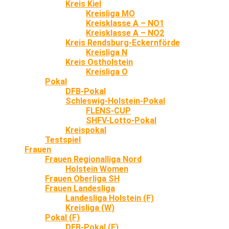
Kreis Kiel
Kreisliga MO
Kreisklasse A – NO1
Kreisklasse A – NO2
Kreis Rendsburg-Eckernförde
Kreisliga N
Kreis Ostholstein
Kreisliga O
Pokal
DFB-Pokal
Schleswig-Holstein-Pokal
FLENS-CUP
SHFV-Lotto-Pokal
Kreispokal
Testspiel
Frauen
Frauen Regionalliga Nord
Holstein Women
Frauen Oberliga SH
Frauen Landesliga
Landesliga Holstein (F)
Kreisliga (W)
Pokal (F)
DFB-Pokal (F)