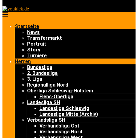
Startseite
News
Transfermarkt
Portrait
Story
Turniere
Herren
Bundesliga
2. Bundesliga
3. Liga
Regionalliga Nord
Oberliga Schleswig-Holstein
Flens-Oberliga
Landesliga SH
Landesliga Schleswig
Landesliga Mitte (Archiv)
Verbandsliga SH
Verbandsliga Ost
Verbandsliga Nord
Verbandsliga West