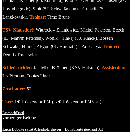
Lemke – Kastner (65. Mahmud), Kronester, Blümke, Clausen (87.
Hasanbegovic), Smit (87. Schwaßmann) – Gutzeit (75.
Langkowski).
Trainer:
Timo Bruns.
TSV Klausdorf:
Wittrock – Znaniewicz, Michel Petersen, Beeck
(83. Marvin Petersen), Wöhlk – Hakaj (83. Kaack), Bossen –
Schwabe, Hilmer, Akgün (61. Hardrath) – Adesanya.
Trainer:
Dennis Trociewicz.
Schiedsrichter:
Jan Mika Kröhnert (KSV Holstein).
Assistenten:
Lis Pirotton, Tobias Illner.
Zuschauer:
50.
Tore:
1:0 Höckendorff (4.), 2:0 Höckendorff (45+4.)
Facebook
Email
vorheriger Beitrag
Luca Lübcke saust Altenholz davon – Dornbreite gewinnt 3:1