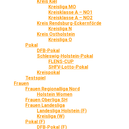
Kreis Kiel
Kreisliga MO
Kreisklasse A – NO1
Kreisklasse A – NO2
Kreis Rendsburg-Eckernförde
Kreisliga N
Kreis Ostholstein
Kreisliga O
Pokal
DFB-Pokal
Schleswig-Holstein-Pokal
FLENS-CUP
SHFV-Lotto-Pokal
Kreispokal
Testspiel
Frauen
Frauen Regionalliga Nord
Holstein Women
Frauen Oberliga SH
Frauen Landesliga
Landesliga Holstein (F)
Kreisliga (W)
Pokal (F)
DFB-Pokal (F)