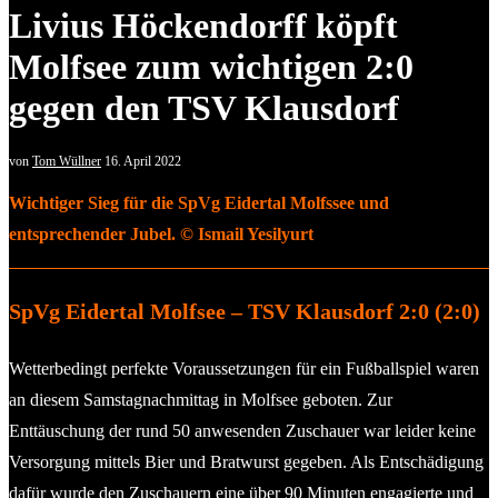
Livius Höckendorff köpft
Molfsee zum wichtigen 2:0
gegen den TSV Klausdorf
von
Tom Wüllner
16. April 2022
Wichtiger Sieg für die SpVg Eidertal Molfssee und
entsprechender Jubel. © Ismail Yesilyurt
SpVg Eidertal Molfsee – TSV Klausdorf 2:0 (2:0)
Wetterbedingt perfekte Voraussetzungen für ein Fußballspiel waren
an diesem Samstagnachmittag in Molfsee geboten. Zur
Enttäuschung der rund 50 anwesenden Zuschauer war leider keine
Versorgung mittels Bier und Bratwurst gegeben. Als Entschädigung
dafür wurde den Zuschauern eine über 90 Minuten engagierte und