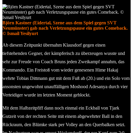
Björn Kastner (Eidertal, Szene aus dem Spiel gegen SVT
Neumünster) gab nach Verletzungspause ein gutes Comeback.
© Ismail Yesilyurt
Ab diesem Zeitpunkt übernahm Klausdorf gegen einen
tiefstehenden Gegner, der kämpferisch zu überzeugen wusste und
sehr zur Freude von Coach Bruns jeden Zweikampf annahm, das
Kommando. Ein Freistoß vom wieder genesenen Hime Hakaj
wehrte Tobias Dittmann gut mit dem Fuß ab (20.) und ein Solo vom
ansonsten ungewohnt unauffälligen Moshood Adesanya durch vier
Verteidiger wurde im letzten Moment geblockt.
Mit dem Halbzeitpfiff dann noch einmal ein Eckball von Tjark
Gutzeit von der rechten Seite mit einem abgewehrter Ball in den
Rückraum, den Blümke stark per Volley an den Querbalken setzt.
Im Nachsetzen war es erneut Höckendorff, der per Kopf zum 2:0