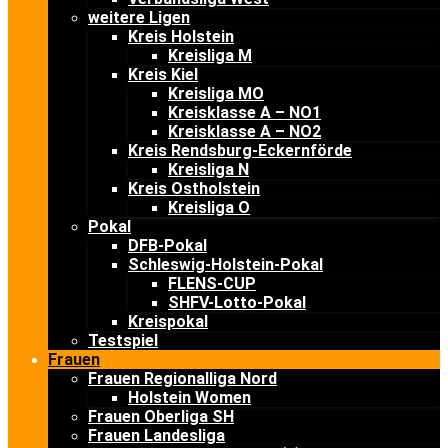
weitere Ligen
Kreis Holstein
Kreisliga M
Kreis Kiel
Kreisliga MO
Kreisklasse A – NO1
Kreisklasse A – NO2
Kreis Rendsburg-Eckernförde
Kreisliga N
Kreis Ostholstein
Kreisliga O
Pokal
DFB-Pokal
Schleswig-Holstein-Pokal
FLENS-CUP
SHFV-Lotto-Pokal
Kreispokal
Testspiel
Frauen
Frauen Regionalliga Nord
Holstein Women
Frauen Oberliga SH
Frauen Landesliga