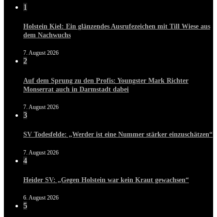
1
Holstein Kiel: Ein glänzendes Ausrufezeichen mit Till Wiese aus
dem Nachwuchs
7. August 2026
2
Auf dem Sprung zu den Profis: Youngster Mark Richter
Monserrat auch in Darmstadt dabei
7. August 2026
3
SV Todesfelde: „Werder ist eine Nummer stärker einzuschätzen“
7. August 2026
4
Heider SV: „Gegen Holstein war kein Kraut gewachsen“
6. August 2026
5