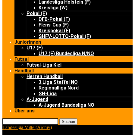
Landesliga Holstein (F)
Kreisliga (W)
Pokal (F)
DFB-Pokal (F)
Flens-Cup (F)
Kreispokal (F)
SHFV-LOTTO-Pokal (F)
Juniorinnen
U17 (F)
U17 (F) Bundesliga N/NO
Futsal
Futsal-Liga Kiel
Handball
Herren Handball
3.Liga Staffel NO
Regionalliga Nord
SH-Liga
A-Jugend
A-Jugend Bundesliga NO
Über uns
Suchen
Landesliga Mitte (Archiv)