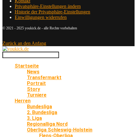
Kontakt
Privatsphäre-Einstellungen ändern
Historie der Privatsphäre-Einstellungen
Einwilligungen widerrufen
© 2021 - 2025 youkick.de - alle Rechte vorbehalten
Zurück an den Anfang
Startseite
News
Transfermarkt
Portrait
Story
Turniere
Herren
Bundesliga
2. Bundesliga
3. Liga
Regionalliga Nord
Oberliga Schleswig-Holstein
Flens-Oberliga