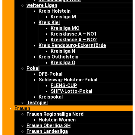
weitere Ligen
Kreis Holstein
Kreisliga M
Kreis Kiel
Kreisliga MO
Kreisklasse A – NO1
Kreisklasse A – NO2
Kreis Rendsburg-Eckernförde
Kreisliga N
Kreis Ostholstein
Kreisliga O
Pokal
DFB-Pokal
Schleswig-Holstein-Pokal
FLENS-CUP
SHFV-Lotto-Pokal
Kreispokal
Testspiel
Frauen
Frauen Regionalliga Nord
Holstein Women
Frauen Oberliga SH
Frauen Landesliga