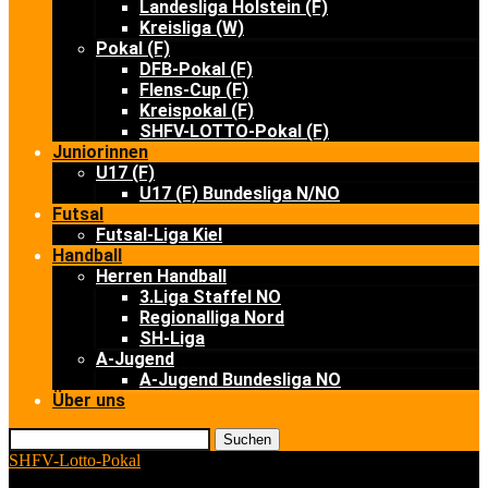
Landesliga Holstein (F)
Kreisliga (W)
Pokal (F)
DFB-Pokal (F)
Flens-Cup (F)
Kreispokal (F)
SHFV-LOTTO-Pokal (F)
Juniorinnen
U17 (F)
U17 (F) Bundesliga N/NO
Futsal
Futsal-Liga Kiel
Handball
Herren Handball
3.Liga Staffel NO
Regionalliga Nord
SH-Liga
A-Jugend
A-Jugend Bundesliga NO
Über uns
Suchen
SHFV-Lotto-Pokal