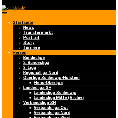
Startseite
News
Transfermarkt
Portrait
Story
Turniere
Herren
Bundesliga
2. Bundesliga
3. Liga
Regionalliga Nord
Oberliga Schleswig-Holstein
Flens-Oberliga
Landesliga SH
Landesliga Schleswig
Landesliga Mitte (Archiv)
Verbandsliga SH
Verbandsliga Ost
Verbandsliga Nord
Verbandsliga West