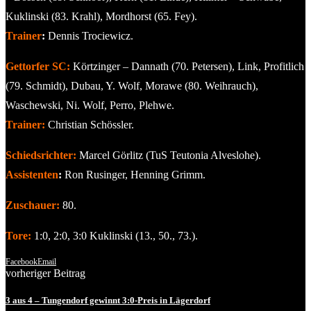
Kuklinski (83. Krahl), Mordhorst (65. Fey).
Trainer
:
Dennis Trociewicz.
Gettorfer SC:
Körtzinger – Dannath (70. Petersen), Link, Profitlich
(79. Schmidt), Dubau, Y. Wolf, Morawe (80. Weihrauch),
Waschewski, Ni. Wolf, Perro, Plehwe.
Trainer:
Christian Schössler.
Schiedsrichter:
Marcel Görlitz (TuS Teutonia Alveslohe).
Assistenten
:
Ron Rusinger, Henning Grimm.
Zuschauer:
80.
Tore:
1:0, 2:0, 3:0 Kuklinski (13., 50., 73.).
Facebook
Email
vorheriger Beitrag
3 aus 4 – Tungendorf gewinnt 3:0-Preis in Lägerdorf