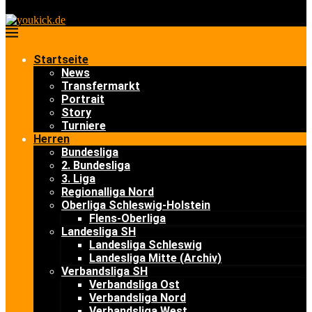
Startseite
News
Transfermarkt
Portrait
Story
Turniere
Herren
Bundesliga
2. Bundesliga
3. Liga
Regionalliga Nord
Oberliga Schleswig-Holstein
Flens-Oberliga
Landesliga SH
Landesliga Schleswig
Landesliga Mitte (Archiv)
Verbandsliga SH
Verbandsliga Ost
Verbandsliga Nord
Verbandsliga West