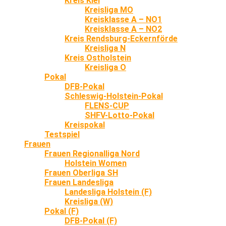
Kreis Kiel
Kreisliga MO
Kreisklasse A – NO1
Kreisklasse A – NO2
Kreis Rendsburg-Eckernförde
Kreisliga N
Kreis Ostholstein
Kreisliga O
Pokal
DFB-Pokal
Schleswig-Holstein-Pokal
FLENS-CUP
SHFV-Lotto-Pokal
Kreispokal
Testspiel
Frauen
Frauen Regionalliga Nord
Holstein Women
Frauen Oberliga SH
Frauen Landesliga
Landesliga Holstein (F)
Kreisliga (W)
Pokal (F)
DFB-Pokal (F)