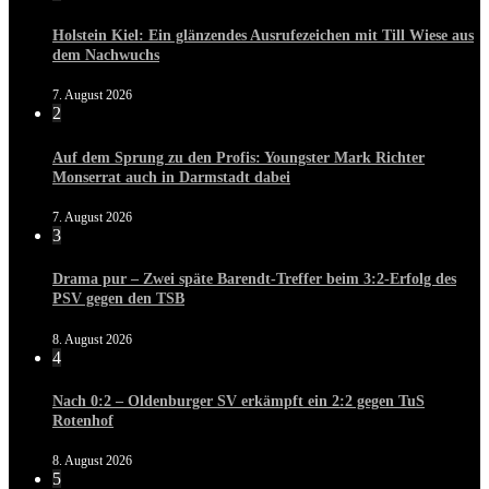
Holstein Kiel: Ein glänzendes Ausrufezeichen mit Till Wiese aus
dem Nachwuchs
7. August 2026
2
Auf dem Sprung zu den Profis: Youngster Mark Richter
Monserrat auch in Darmstadt dabei
7. August 2026
3
Drama pur – Zwei späte Barendt-Treffer beim 3:2-Erfolg des
PSV gegen den TSB
8. August 2026
4
Nach 0:2 – Oldenburger SV erkämpft ein 2:2 gegen TuS
Rotenhof
8. August 2026
5