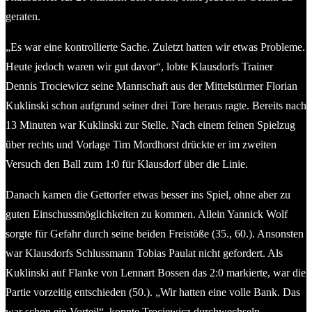
geraten.
„Es war eine kontrollierte Sache. Zuletzt hatten wir etwas Probleme.
Heute jedoch waren wir gut davor“, lobte Klausdorfs Trainer
Dennis Trociewicz seine Mannschaft aus der Mittelstürmer Florian
Kuklinski schon aufgrund seiner drei Tore heraus ragte. Bereits nach
13 Minuten war Kuklinski zur Stelle. Nach einem feinen Spielzug
über rechts und Vorlage Tim Mordhorst drückte er im zweiten
Versuch den Ball zum 1:0 für Klausdorf über die Linie.
Danach kamen die Gettorfer etwas besser ins Spiel, ohne aber zu
guten Einschussmöglichkeiten zu kommen. Allein Yannick Wolf
sorgte für Gefahr durch seine beiden Freistöße (35., 60.). Ansonsten
war Klausdorfs Schlussmann Tobias Paulat nicht gefordert. Als
Kuklinski auf Flanke von Lennart Bossen das 2:0 markierte, war die
Partie vorzeitig entschieden (50.). „Wir hatten eine volle Bank. Das
war schon ein Vorteil“, konnte Trociewicz durchwechseln.