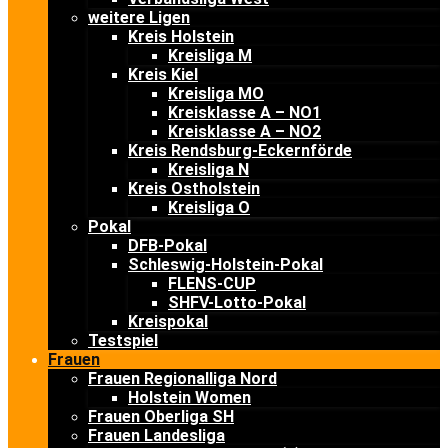
weitere Ligen
Kreis Holstein
Kreisliga M
Kreis Kiel
Kreisliga MO
Kreisklasse A – NO1
Kreisklasse A – NO2
Kreis Rendsburg-Eckernförde
Kreisliga N
Kreis Ostholstein
Kreisliga O
Pokal
DFB-Pokal
Schleswig-Holstein-Pokal
FLENS-CUP
SHFV-Lotto-Pokal
Kreispokal
Testspiel
Frauen
Frauen Regionalliga Nord
Holstein Women
Frauen Oberliga SH
Frauen Landesliga