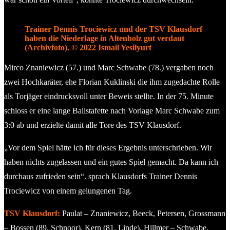
Trainer Dennis Trociewicz und der TSV Klausdorf
haben die Niederlage in Altenholz gut verdaut
(Archivfoto). © 2022 Ismail Yesilyurt
Mirco Znaniewicz (57.) und Marc Schwabe (78.) vergaben noch
zwei Hochkaräter, ehe Florian Kuklinski die ihm zugedachte Rolle
als Torjäger eindrucksvoll unter Beweis stellte. In der 75. Minute
schloss er eine lange Ballstafette nach Vorlage Marc Schwabe zum
3:0 ab und erzielte damit alle Tore des TSV Klausdorf.
„Vor dem Spiel hätte ich für dieses Ergebnis unterschrieben. Wir
haben nichts zugelassen und ein gutes Spiel gemacht. Da kann ich
durchaus zufrieden sein“. sprach Klausdorfs Trainer Dennis
Trociewicz von einem gelungenen Tag.
TSV Klausdorf:
Paulat – Znaniewicz, Beeck, Petersen, Grossmann
– Bossen (89. Schnoor), Kern (81. Linde), Hillmer – Schwabe,