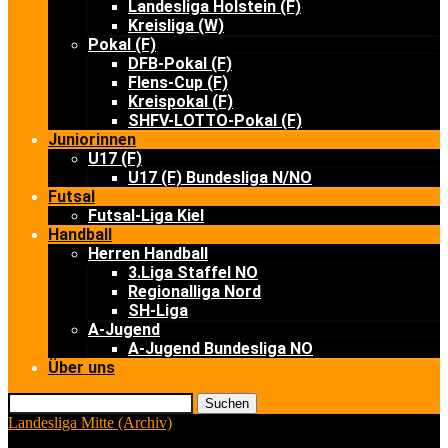
Landesliga Holstein (F)
Kreisliga (W)
Pokal (F)
DFB-Pokal (F)
Flens-Cup (F)
Kreispokal (F)
SHFV-LOTTO-Pokal (F)
Juniorinnen
U17 (F)
U17 (F) Bundesliga N/NO
Futsal
Futsal-Liga Kiel
Handball
Herren Handball
3.Liga Staffel NO
Regionalliga Nord
SH-Liga
A-Jugend
A-Jugend Bundesliga NO
Über uns
Suchen
Landesliga Mitte (Archiv)