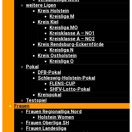
weitere Ligen
Kreis Holstein
Kreisliga M
Kreis Kiel
Kreisliga MO
Kreisklasse A – NO1
Kreisklasse A – NO2
Kreis Rendsburg-Eckernförde
Kreisliga N
Kreis Ostholstein
Kreisliga O
Pokal
DFB-Pokal
Schleswig-Holstein-Pokal
FLENS-CUP
SHFV-Lotto-Pokal
Kreispokal
Testspiel
Frauen
Frauen Regionalliga Nord
Holstein Women
Frauen Oberliga SH
Frauen Landesliga