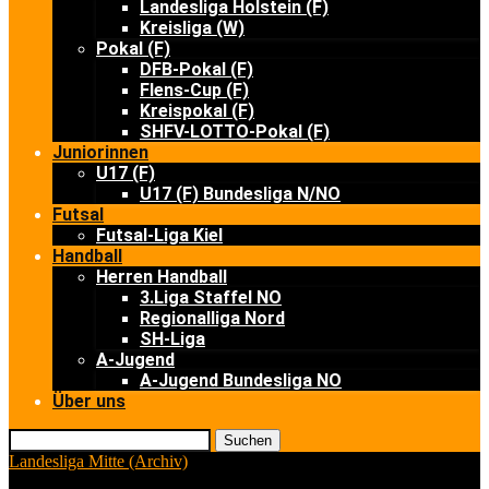
Landesliga Holstein (F)
Kreisliga (W)
Pokal (F)
DFB-Pokal (F)
Flens-Cup (F)
Kreispokal (F)
SHFV-LOTTO-Pokal (F)
Juniorinnen
U17 (F)
U17 (F) Bundesliga N/NO
Futsal
Futsal-Liga Kiel
Handball
Herren Handball
3.Liga Staffel NO
Regionalliga Nord
SH-Liga
A-Jugend
A-Jugend Bundesliga NO
Über uns
Suchen
Landesliga Mitte (Archiv)