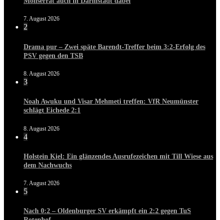
Monserrat auch in Darmstadt dabei
7. August 2026
2
Drama pur – Zwei späte Barendt-Treffer beim 3:2-Erfolg des
PSV gegen den TSB
8. August 2026
3
Noah Awuku und Visar Mehmeti treffen: VfR Neumünster
schlägt Eichede 2:1
8. August 2026
4
Holstein Kiel: Ein glänzendes Ausrufezeichen mit Till Wiese aus
dem Nachwuchs
7. August 2026
5
Nach 0:2 – Oldenburger SV erkämpft ein 2:2 gegen TuS
Rotenhof