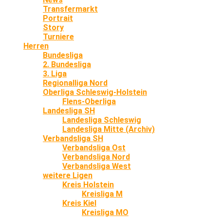
Transfermarkt
Portrait
Story
Turniere
Herren
Bundesliga
2. Bundesliga
3. Liga
Regionalliga Nord
Oberliga Schleswig-Holstein
Flens-Oberliga
Landesliga SH
Landesliga Schleswig
Landesliga Mitte (Archiv)
Verbandsliga SH
Verbandsliga Ost
Verbandsliga Nord
Verbandsliga West
weitere Ligen
Kreis Holstein
Kreisliga M
Kreis Kiel
Kreisliga MO