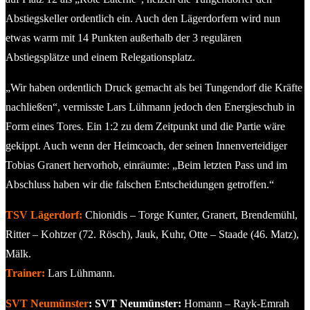
Abstiegskeller ordentlich ein. Auch den Lägerdorfern wird nun
etwas warm mit 14 Punkten außerhalb der 3 regulären
Abstiegsplätze und einem Relegationsplatz.
„Wir haben ordentlich Druck gemacht als bei Tungendorf die Kräfte
nachließen“, vermisste Lars Lühmann jedoch den Energieschub in
Form eines Tores. Ein 1:2 zu dem Zeitpunkt und die Partie wäre
gekippt. Auch wenn der Heimcoach, der seinen Innenverteidiger
Tobias Granert hervorhob, einräumte: „Beim letzten Pass und im
Abschluss haben wir die falschen Entscheidungen getroffen.“
TSV Lägerdorf:
Chionidis – Torge Kunter, Granert, Brendemühl,
Ritter – Kohtzer (72. Rösch), Jauk, Kuhr, Otte – Staade (46. Matz),
Mälk.
Trainer:
Lars Lühmann.
SVT Neumünster
:
SVT Neumünster:
Homann – Rayk-Emrah