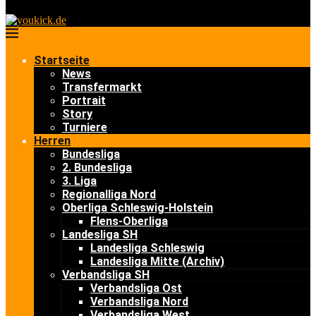
Startseite
News
Transfermarkt
Portrait
Story
Turniere
Herren
Bundesliga
2. Bundesliga
3. Liga
Regionalliga Nord
Oberliga Schleswig-Holstein
Flens-Oberliga
Landesliga SH
Landesliga Schleswig
Landesliga Mitte (Archiv)
Verbandsliga SH
Verbandsliga Ost
Verbandsliga Nord
Verbandsliga West