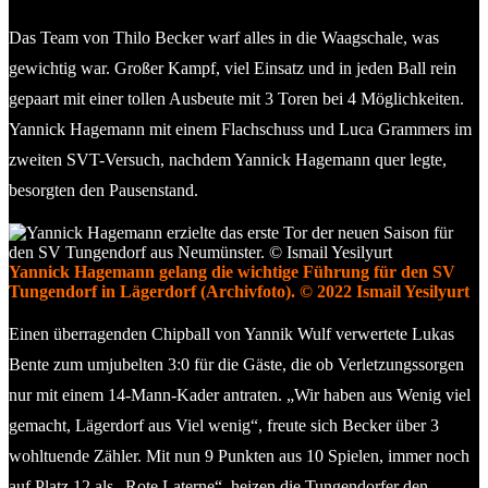
Das Team von Thilo Becker warf alles in die Waagschale, was
gewichtig war. Großer Kampf, viel Einsatz und in jeden Ball rein
gepaart mit einer tollen Ausbeute mit 3 Toren bei 4 Möglichkeiten.
Yannick Hagemann mit einem Flachschuss und Luca Grammers im
zweiten SVT-Versuch, nachdem Yannick Hagemann quer legte,
besorgten den Pausenstand.
Yannick Hagemann gelang die wichtige Führung für den SV
Tungendorf in Lägerdorf (Archivfoto). © 2022 Ismail Yesilyurt
Einen überragenden Chipball von Yannik Wulf verwertete Lukas
Bente zum umjubelten 3:0 für die Gäste, die ob Verletzungssorgen
nur mit einem 14-Mann-Kader antraten. „Wir haben aus Wenig viel
gemacht, Lägerdorf aus Viel wenig“, freute sich Becker über 3
wohltuende Zähler. Mit nun 9 Punkten aus 10 Spielen, immer noch
auf Platz 12 als „Rote Laterne“, heizen die Tungendorfer den