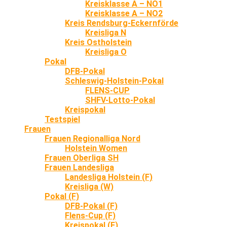
Kreisklasse A – NO1
Kreisklasse A – NO2
Kreis Rendsburg-Eckernförde
Kreisliga N
Kreis Ostholstein
Kreisliga O
Pokal
DFB-Pokal
Schleswig-Holstein-Pokal
FLENS-CUP
SHFV-Lotto-Pokal
Kreispokal
Testspiel
Frauen
Frauen Regionalliga Nord
Holstein Women
Frauen Oberliga SH
Frauen Landesliga
Landesliga Holstein (F)
Kreisliga (W)
Pokal (F)
DFB-Pokal (F)
Flens-Cup (F)
Kreispokal (F)