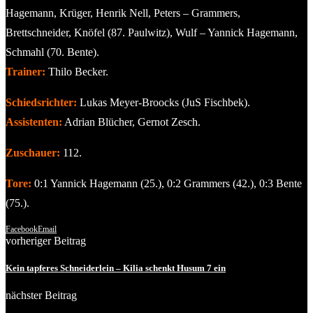
Hagemann, Krüger, Henrik Nell, Peters – Grammers,
Brettschneider, Knöfel (87. Paulwitz), Wulf – Yannick Hagemann,
Schmahl (70. Bente).
Trainer:
Thilo Becker.
Schiedsrichter:
Lukas Meyer-Broocks (JuS Fischbek).
Assistenten:
Adrian Blücher, Gernot Zesch.
Zuschauer:
112.
Tore:
0:1 Yannick Hagemann (25.), 0:2 Grammers (42.), 0:3 Bente
(75.).
Facebook
Email
vorheriger Beitrag
Kein tapferes Schneiderlein – Kilia schenkt Husum 7 ein
nächster Beitrag