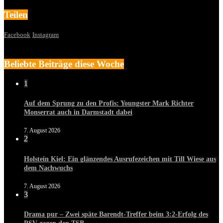
Teilen
Facebook
Instagram
Beliebte Beiträge diese Woche
1
Auf dem Sprung zu den Profis: Youngster Mark Richter
Monserrat auch in Darmstadt dabei
7. August 2026
2
Holstein Kiel: Ein glänzendes Ausrufezeichen mit Till Wiese aus
dem Nachwuchs
7. August 2026
3
Drama pur – Zwei späte Barendt-Treffer beim 3:2-Erfolg des