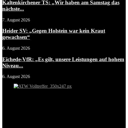
Kaltenkirchener TS: „Wir haben am Samstag das
nächste...
7. August 2026
Heider SV: „Gegen Holstein war kein Kraut
gewachsen“
6. August 2026
Eichede-VfR: „Es gilt, unsere Leistungen auf hohem
Niveau...
6. August 2026