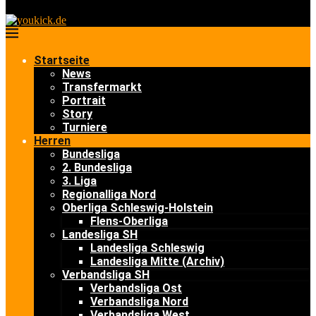
Startseite
News
Transfermarkt
Portrait
Story
Turniere
Herren
Bundesliga
2. Bundesliga
3. Liga
Regionalliga Nord
Oberliga Schleswig-Holstein
Flens-Oberliga
Landesliga SH
Landesliga Schleswig
Landesliga Mitte (Archiv)
Verbandsliga SH
Verbandsliga Ost
Verbandsliga Nord
Verbandsliga West