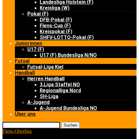
Landesliga Holstein (F)
Kreisliga (W)
Pokal (F)
DFB-Pokal (F)
Flens-Cup (F)
Kreispokal (F)
SHFV-LOTTO-Pokal (F)
Juniorinnen
U17 (F)
U17 (F) Bundesliga N/NO
Futsal
Futsal-Liga Kiel
Handball
Herren Handball
3.Liga Staffel NO
Regionalliga Nord
SH-Liga
A-Jugend
A-Jugend Bundesliga NO
Über uns
Suchen
Flens-Oberliga