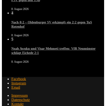
PSV gegen den TSB
8. August 2026
4
Nach 0:2 – Oldenburger SV erkämpft ein 2:2 gegen TuS
Rotenhof
8. August 2026
5
Noah Awuku und Visar Mehmeti treffen: VfR Neumünster
schlägt Eichede 2:1
8. August 2026
Facebook
Instagram
Email
Impressum
Datenschutz
Kontakt