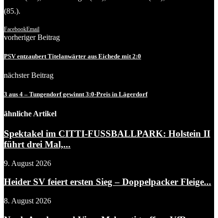
(85.).
Facebook
Email
vorheriger Beitrag
PSV entzaubert Titelanwärter aus Eichede mit 2:0
nächster Beitrag
3 aus 4 – Tungendorf gewinnt 3:0-Preis in Lägerdorf
ähnliche Artikel
Spektakel im CITTI-FUSSBALLPARK: Holstein II
führt drei Mal,...
9. August 2026
Heider SV feiert ersten Sieg – Doppelpacker Fleige...
8. August 2026