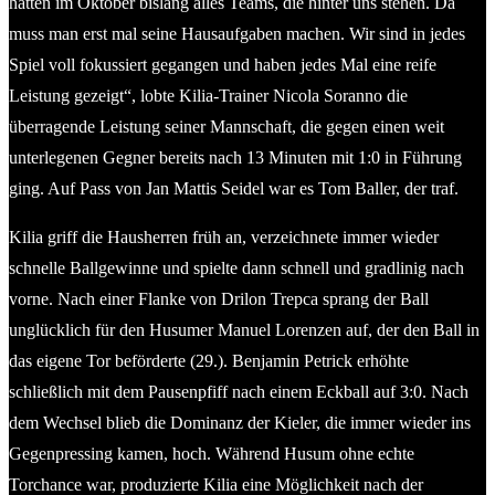
hatten im Oktober bislang alles Teams, die hinter uns stehen. Da
muss man erst mal seine Hausaufgaben machen. Wir sind in jedes
Spiel voll fokussiert gegangen und haben jedes Mal eine reife
Leistung gezeigt“, lobte Kilia-Trainer Nicola Soranno die
überragende Leistung seiner Mannschaft, die gegen einen weit
unterlegenen Gegner bereits nach 13 Minuten mit 1:0 in Führung
ging. Auf Pass von Jan Mattis Seidel war es Tom Baller, der traf.
Kilia griff die Hausherren früh an, verzeichnete immer wieder
schnelle Ballgewinne und spielte dann schnell und gradlinig nach
vorne. Nach einer Flanke von Drilon Trepca sprang der Ball
unglücklich für den Husumer Manuel Lorenzen auf, der den Ball in
das eigene Tor beförderte (29.). Benjamin Petrick erhöhte
schließlich mit dem Pausenpfiff nach einem Eckball auf 3:0. Nach
dem Wechsel blieb die Dominanz der Kieler, die immer wieder ins
Gegenpressing kamen, hoch. Während Husum ohne echte
Torchance war, produzierte Kilia eine Möglichkeit nach der