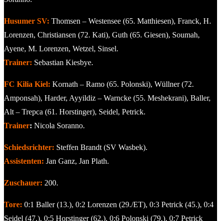
Husumer SV:
Thomsen – Westensee (65. Matthiesen), Franck, H.
Lorenzen, Christiansen (72. Kati), Guth (65. Giesen), Soumah,
Ayene, M. Lorenzen, Wetzel, Sinsel.
Trainer:
Sebastian Kiesbye.
FC Kilia Kiel:
Kornath – Ramo (65. Polonski), Wüllner (72.
Amponsah), Harder, Ayyildiz – Warncke (55. Meshekrani), Baller,
Alt – Trepca (61. Horstinger), Seidel, Petrick.
Trainer
:
Nicola Soranno.
Schiedsrichter:
Steffen Brandt (SV Wasbek).
Assistenten:
Jan Ganz, Jan Plath.
Zuschauer:
200.
Tore:
0:1 Baller (13.), 0:2 Lorenzen (29./ET), 0:3 Petrick (45.), 0:4
Seidel (47.), 0:5 Horstinger (62.), 0:6 Polonski (79.), 0:7 Petrick