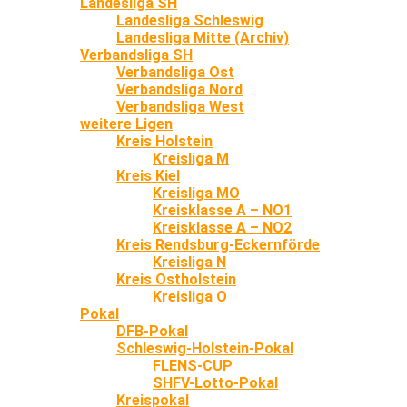
Landesliga SH
Landesliga Schleswig
Landesliga Mitte (Archiv)
Verbandsliga SH
Verbandsliga Ost
Verbandsliga Nord
Verbandsliga West
weitere Ligen
Kreis Holstein
Kreisliga M
Kreis Kiel
Kreisliga MO
Kreisklasse A – NO1
Kreisklasse A – NO2
Kreis Rendsburg-Eckernförde
Kreisliga N
Kreis Ostholstein
Kreisliga O
Pokal
DFB-Pokal
Schleswig-Holstein-Pokal
FLENS-CUP
SHFV-Lotto-Pokal
Kreispokal