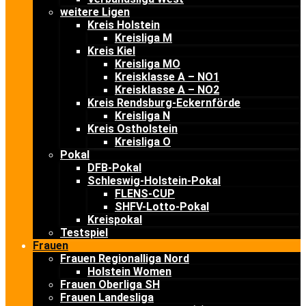
weitere Ligen
Kreis Holstein
Kreisliga M
Kreis Kiel
Kreisliga MO
Kreisklasse A – NO1
Kreisklasse A – NO2
Kreis Rendsburg-Eckernförde
Kreisliga N
Kreis Ostholstein
Kreisliga O
Pokal
DFB-Pokal
Schleswig-Holstein-Pokal
FLENS-CUP
SHFV-Lotto-Pokal
Kreispokal
Testspiel
Frauen
Frauen Regionalliga Nord
Holstein Women
Frauen Oberliga SH
Frauen Landesliga