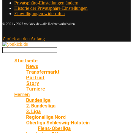
Privatsphäre-Einstellungen ändern
Historie der Privatsphäre-Einstellungen
Einwilligungen widerrufen
© 2021 - 2025 youkick.de - alle Rechte vorbehalten
Zurück an den Anfang
Startseite
News
Transfermarkt
Portrait
Story
Turniere
Herren
Bundesliga
2. Bundesliga
3. Liga
Regionalliga Nord
Oberliga Schleswig-Holstein
Flens-Oberliga