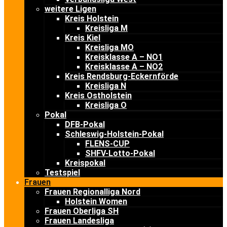
weitere Ligen
Kreis Holstein
Kreisliga M
Kreis Kiel
Kreisliga MO
Kreisklasse A – NO1
Kreisklasse A – NO2
Kreis Rendsburg-Eckernförde
Kreisliga N
Kreis Ostholstein
Kreisliga O
Pokal
DFB-Pokal
Schleswig-Holstein-Pokal
FLENS-CUP
SHFV-Lotto-Pokal
Kreispokal
Testspiel
Frauen
Frauen Regionalliga Nord
Holstein Women
Frauen Oberliga SH
Frauen Landesliga