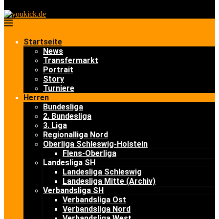
Startseite
News
Transfermarkt
Portrait
Story
Turniere
Herren
Bundesliga
2. Bundesliga
3. Liga
Regionalliga Nord
Oberliga Schleswig-Holstein
Flens-Oberliga
Landesliga SH
Landesliga Schleswig
Landesliga Mitte (Archiv)
Verbandsliga SH
Verbandsliga Ost
Verbandsliga Nord
Verbandsliga West