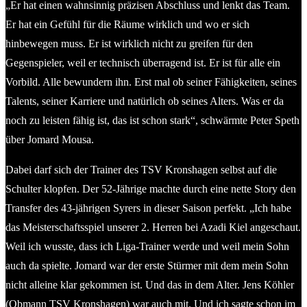
„Er hat einen wahnsinnig präzisen Abschluss und lenkt das Team.
Er hat ein Gefühl für die Räume wirklich und wo er sich
hinbewegen muss. Er ist wirklich nicht zu greifen für den
Gegenspieler, weil er technisch überragend ist. Er ist für alle ein
Vorbild. Alle bewundern ihn. Erst mal ob seiner Fähigkeiten, seines
Talents, seiner Karriere und natürlich ob seines Alters. Was er da
noch zu leisten fähig ist, das ist schon stark“, schwärmte Peter Speth
über Jomard Mousa.
Dabei darf sich der Trainer des TSV Kronshagen selbst auf die
Schulter klopfen. Der 52-Jährige machte durch eine nette Story den
Transfer des 43-jährigen Syrers in dieser Saison perfekt. „Ich habe
das Meisterschaftsspiel unserer 2. Herren bei Azadi Kiel angeschaut.
Weil ich wusste, dass ich Liga-Trainer werde und weil mein Sohn
auch da spielte. Jomard war der erste Stürmer mit dem mein Sohn
nicht alleine klar gekommen ist. Und das in dem Alter. Jens Köhler
(Obmann TSV Kronshagen) war auch mit. Und ich sagte schon im