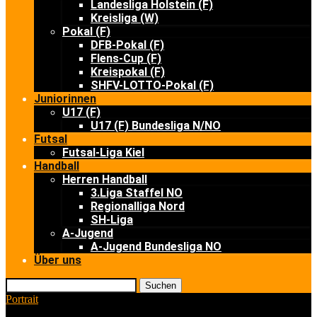
Landesliga Holstein (F)
Kreisliga (W)
Pokal (F)
DFB-Pokal (F)
Flens-Cup (F)
Kreispokal (F)
SHFV-LOTTO-Pokal (F)
Juniorinnen
U17 (F)
U17 (F) Bundesliga N/NO
Futsal
Futsal-Liga Kiel
Handball
Herren Handball
3.Liga Staffel NO
Regionalliga Nord
SH-Liga
A-Jugend
A-Jugend Bundesliga NO
Über uns
Suchen
Portrait