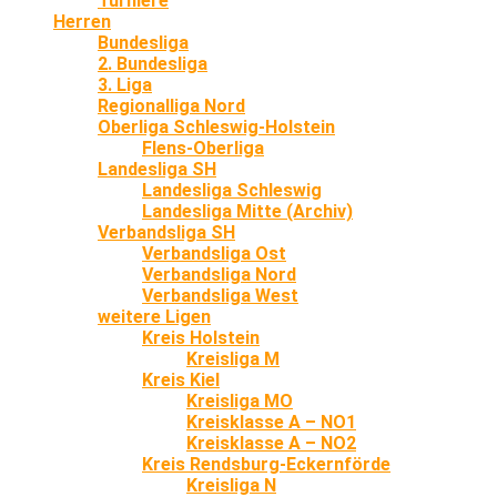
Turniere
Herren
Bundesliga
2. Bundesliga
3. Liga
Regionalliga Nord
Oberliga Schleswig-Holstein
Flens-Oberliga
Landesliga SH
Landesliga Schleswig
Landesliga Mitte (Archiv)
Verbandsliga SH
Verbandsliga Ost
Verbandsliga Nord
Verbandsliga West
weitere Ligen
Kreis Holstein
Kreisliga M
Kreis Kiel
Kreisliga MO
Kreisklasse A – NO1
Kreisklasse A – NO2
Kreis Rendsburg-Eckernförde
Kreisliga N