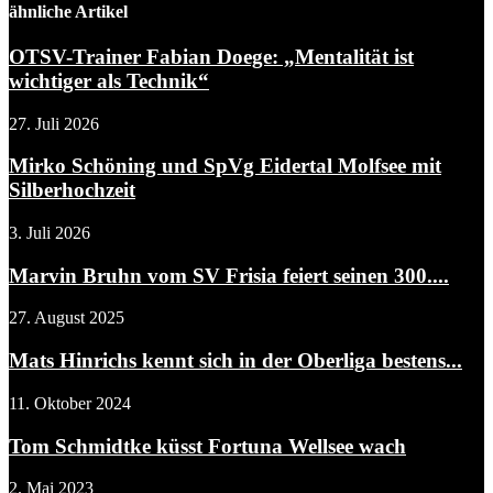
ähnliche Artikel
OTSV-Trainer Fabian Doege: „Mentalität ist
wichtiger als Technik“
27. Juli 2026
Mirko Schöning und SpVg Eidertal Molfsee mit
Silberhochzeit
3. Juli 2026
Marvin Bruhn vom SV Frisia feiert seinen 300....
27. August 2025
Mats Hinrichs kennt sich in der Oberliga bestens...
11. Oktober 2024
Tom Schmidtke küsst Fortuna Wellsee wach
2. Mai 2023