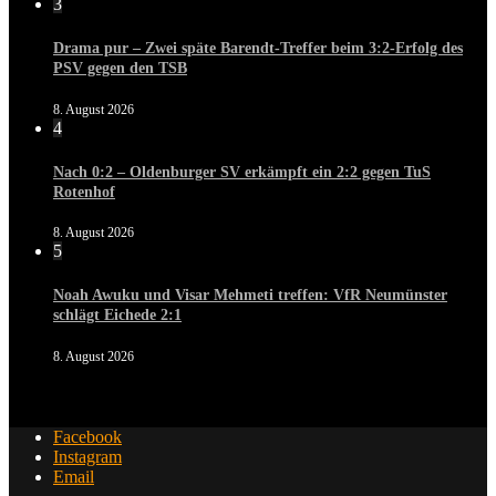
3
Drama pur – Zwei späte Barendt-Treffer beim 3:2-Erfolg des
PSV gegen den TSB
8. August 2026
4
Nach 0:2 – Oldenburger SV erkämpft ein 2:2 gegen TuS
Rotenhof
8. August 2026
5
Noah Awuku und Visar Mehmeti treffen: VfR Neumünster
schlägt Eichede 2:1
8. August 2026
Facebook
Instagram
Email