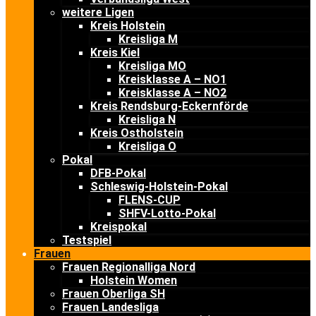
weitere Ligen
Kreis Holstein
Kreisliga M
Kreis Kiel
Kreisliga MO
Kreisklasse A – NO1
Kreisklasse A – NO2
Kreis Rendsburg-Eckernförde
Kreisliga N
Kreis Ostholstein
Kreisliga O
Pokal
DFB-Pokal
Schleswig-Holstein-Pokal
FLENS-CUP
SHFV-Lotto-Pokal
Kreispokal
Testspiel
Frauen
Frauen Regionalliga Nord
Holstein Women
Frauen Oberliga SH
Frauen Landesliga