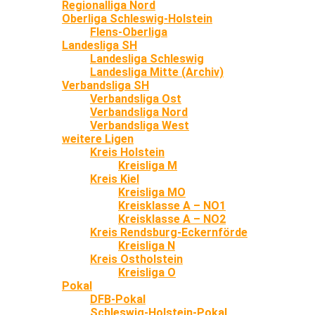
Regionalliga Nord
Oberliga Schleswig-Holstein
Flens-Oberliga
Landesliga SH
Landesliga Schleswig
Landesliga Mitte (Archiv)
Verbandsliga SH
Verbandsliga Ost
Verbandsliga Nord
Verbandsliga West
weitere Ligen
Kreis Holstein
Kreisliga M
Kreis Kiel
Kreisliga MO
Kreisklasse A – NO1
Kreisklasse A – NO2
Kreis Rendsburg-Eckernförde
Kreisliga N
Kreis Ostholstein
Kreisliga O
Pokal
DFB-Pokal
Schleswig-Holstein-Pokal