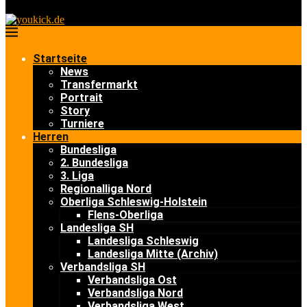
Startseite
News
Transfermarkt
Portrait
Story
Turniere
Herren
Bundesliga
2. Bundesliga
3. Liga
Regionalliga Nord
Oberliga Schleswig-Holstein
Flens-Oberliga
Landesliga SH
Landesliga Schleswig
Landesliga Mitte (Archiv)
Verbandsliga SH
Verbandsliga Ost
Verbandsliga Nord
Verbandsliga West