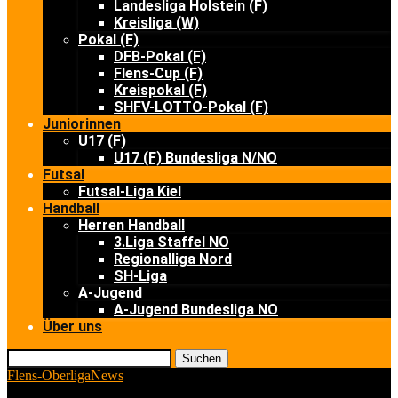
Landesliga Holstein (F)
Kreisliga (W)
Pokal (F)
DFB-Pokal (F)
Flens-Cup (F)
Kreispokal (F)
SHFV-LOTTO-Pokal (F)
Juniorinnen
U17 (F)
U17 (F) Bundesliga N/NO
Futsal
Futsal-Liga Kiel
Handball
Herren Handball
3.Liga Staffel NO
Regionalliga Nord
SH-Liga
A-Jugend
A-Jugend Bundesliga NO
Über uns
Suchen
Flens-Oberliga
News