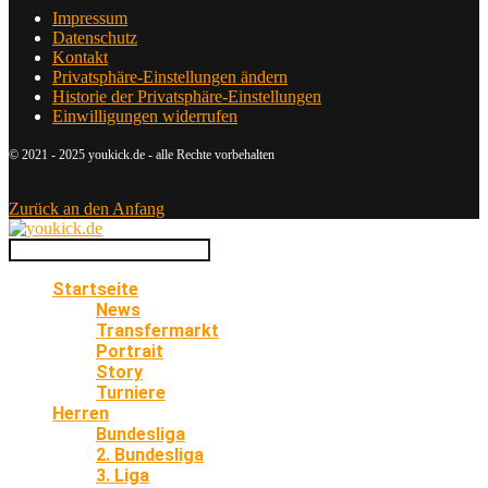
Impressum
Datenschutz
Kontakt
Privatsphäre-Einstellungen ändern
Historie der Privatsphäre-Einstellungen
Einwilligungen widerrufen
© 2021 - 2025 youkick.de - alle Rechte vorbehalten
Zurück an den Anfang
Startseite
News
Transfermarkt
Portrait
Story
Turniere
Herren
Bundesliga
2. Bundesliga
3. Liga