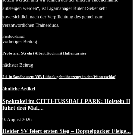
aufsteigen werden“, ist Ligamanager Bülent Seker sehr
zuversichtlich nach der Verpflichtung des gemeinsam
verantwortlichen Trainerduos.
Facebook
Email
vorheriger Beitrag
Probsteier SG ehrt Albert Koch mit Hallenturnier
nächster Beitrag
2:1 in Sandhausen: VfB Lübeck geht überzeugt in den Winterschlaf
ähnliche Artikel
Spektakel im CITTI-FUSSBALLPARK: Holstein II
führt drei Mal,...
9. August 2026
Heider SV feiert ersten Sieg – Doppelpacker Fleige...