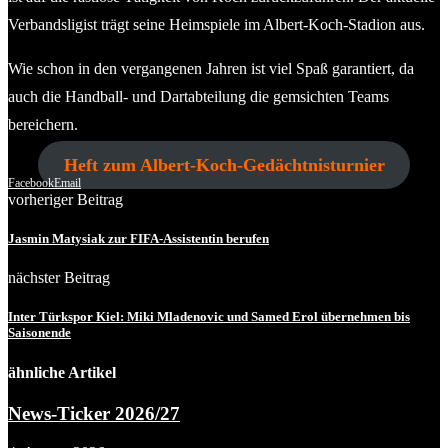
Verbandsligist trägt seine Heimspiele im Albert-Koch-Stadion aus.
Wie schon in den vergangenen Jahren ist viel Spaß garantiert, da
auch die Handball- und Dartabteilung die gemsichten Teams
bereichern.
Heft zum Albert-Koch-Gedächtnisturnier
Facebook
Email
vorheriger Beitrag
Jasmin Matysiak zur FIFA-Assistentin berufen
nächster Beitrag
Inter Türkspor Kiel: Miki Mladenovic und Samed Erol übernehmen bis
Saisonende
ähnliche Artikel
News-Ticker 2026/27