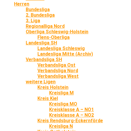
Herren
Bundesliga
2. Bundesliga
3. Liga
Regionalliga Nord
Oberliga Schleswig-Holstein
Flens-Oberliga
Landesliga SH
Landesliga Schleswig
Landesliga Mitte (Archiv)
Verbandsliga SH
Verbandsliga Ost
Verbandsliga Nord
Verbandsliga West
weitere Ligen
Kreis Holstein
Kreisliga M
Kreis Kiel
Kreisliga MO
Kreisklasse A – NO1
Kreisklasse A – NO2
Kreis Rendsburg-Eckernförde
Kreisliga N