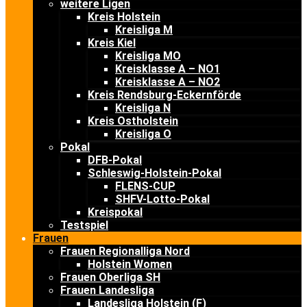
weitere Ligen
Kreis Holstein
Kreisliga M
Kreis Kiel
Kreisliga MO
Kreisklasse A – NO1
Kreisklasse A – NO2
Kreis Rendsburg-Eckernförde
Kreisliga N
Kreis Ostholstein
Kreisliga O
Pokal
DFB-Pokal
Schleswig-Holstein-Pokal
FLENS-CUP
SHFV-Lotto-Pokal
Kreispokal
Testspiel
Frauen
Frauen Regionalliga Nord
Holstein Women
Frauen Oberliga SH
Frauen Landesliga
Landesliga Holstein (F)