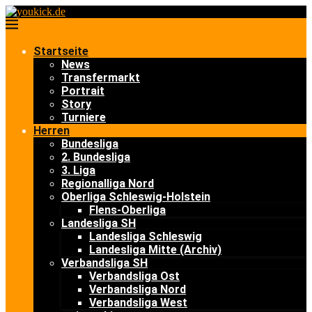
Startseite
News
Transfermarkt
Portrait
Story
Turniere
Herren
Bundesliga
2. Bundesliga
3. Liga
Regionalliga Nord
Oberliga Schleswig-Holstein
Flens-Oberliga
Landesliga SH
Landesliga Schleswig
Landesliga Mitte (Archiv)
Verbandsliga SH
Verbandsliga Ost
Verbandsliga Nord
Verbandsliga West