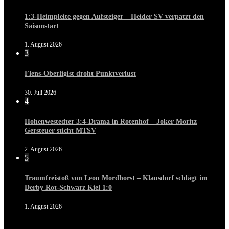
1:3-Heimpleite gegen Aufsteiger – Heider SV verpatzt den
Saisonstart
1. August 2026
3
Flens-Oberligist droht Punktverlust
30. Juli 2026
4
Hohenwestedter 3:4-Drama in Rotenhof – Joker Moritz
Gersteuer sticht MTSV
2. August 2026
5
Traumfreistoß von Leon Mordhorst – Klausdorf schlägt im
Derby Rot-Schwarz Kiel 1:0
1. August 2026