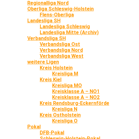
Regionalliga Nord
Oberliga Schleswig-Holstein
Flens-Oberliga
Landesliga SH
Landesliga Schleswig
Landesliga Mitte (Archiv)
Verbandsliga SH
Verbandsliga Ost
Verbandsliga Nord
Verbandsliga West
weitere Ligen
Kreis Holstein
Kreisliga M
Kreis Kiel
Kreisliga MO
Kreisklasse A – NO1
Kreisklasse A – NO2
Kreis Rendsburg-Eckernförde
Kreisliga N
Kreis Ostholstein
Kreisliga O
Pokal
DFB-Pokal
Schleswig-Holstein-Pokal