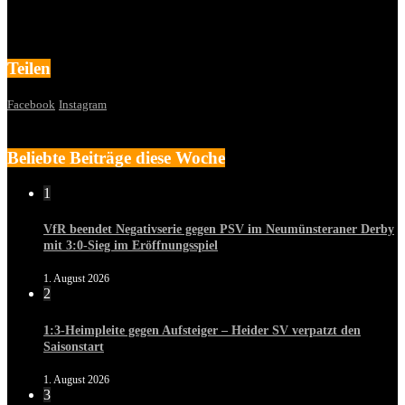
Teilen
Facebook
Instagram
Beliebte Beiträge diese Woche
1
VfR beendet Negativserie gegen PSV im Neumünsteraner Derby
mit 3:0-Sieg im Eröffnungsspiel
1. August 2026
2
1:3-Heimpleite gegen Aufsteiger – Heider SV verpatzt den
Saisonstart
1. August 2026
3