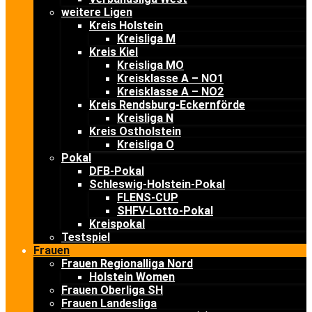
weitere Ligen
Kreis Holstein
Kreisliga M
Kreis Kiel
Kreisliga MO
Kreisklasse A – NO1
Kreisklasse A – NO2
Kreis Rendsburg-Eckernförde
Kreisliga N
Kreis Ostholstein
Kreisliga O
Pokal
DFB-Pokal
Schleswig-Holstein-Pokal
FLENS-CUP
SHFV-Lotto-Pokal
Kreispokal
Testspiel
Frauen
Frauen Regionalliga Nord
Holstein Women
Frauen Oberliga SH
Frauen Landesliga