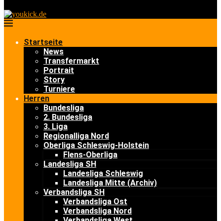
Startseite
News
Transfermarkt
Portrait
Story
Turniere
Herren
Bundesliga
2. Bundesliga
3. Liga
Regionalliga Nord
Oberliga Schleswig-Holstein
Flens-Oberliga
Landesliga SH
Landesliga Schleswig
Landesliga Mitte (Archiv)
Verbandsliga SH
Verbandsliga Ost
Verbandsliga Nord
Verbandsliga West