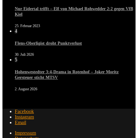
Nur Eidertal trifft – Elf von Michael Rohwedder 2:2 gegen VfB
Kiel
25. Februar 2023
4
Flens-Oberligist droht Punktverlust
30. Juli 2026
5
Hohenwestedter 3:4-Drama in Rotenhof – Joker Moritz
Gersteuer sticht MTSV
2. August 2026
Facebook
Instagram
Email
Impressum