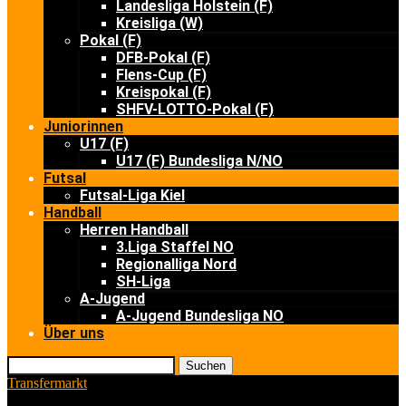
Landesliga Holstein (F)
Kreisliga (W)
Pokal (F)
DFB-Pokal (F)
Flens-Cup (F)
Kreispokal (F)
SHFV-LOTTO-Pokal (F)
Juniorinnen
U17 (F)
U17 (F) Bundesliga N/NO
Futsal
Futsal-Liga Kiel
Handball
Herren Handball
3.Liga Staffel NO
Regionalliga Nord
SH-Liga
A-Jugend
A-Jugend Bundesliga NO
Über uns
Suchen
Transfermarkt