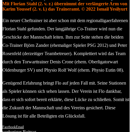
Mit Florian Stahl (2. v. r.) übernimmt der verlängerte Arm von
Karim Youssef (2. v. l.) das Traineramt.
© 2022 Ismail Yesilyurt
Ein neuer Cheftrainer ist aber schon mit dem regionalligaerfahrenen
Florian Stahl gefunden. Der langjährige Co-Trainer wird nun die
Geschicke der Mannschaft leiten. Ihm zur Seite stehen die beiden
Co-Trainer Björn Zander (ehemaliger Spieler PSG 2012) und Peter
Rosenfeld (derzeitiger Teambetreuer). Komplettiert wird das Team
durch den Torwarttrainer Denis Crone (ehem. Oberligatorwart
Oldenburger SV) und Physio Rolf Wolf (ehem. Physio Eutin 08).
Genügend Erfahrung bringt Flo auf jeden Fall mit. Seine Stationen
als Spieler können sich sehen lassen. Der Verein ist Flo dankbar,
dass er sich sofort bereit erklärte, diese Lücke zu schließen. Somit ist
die Zukunft der Mannschaft und des Vereins gesichert. Diese
Lösung ist für alle Beteiligten ein Glücksfall.
Facebook
Email
vorheriger Beitrag