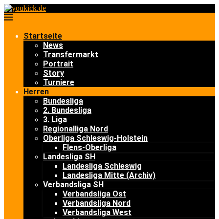
Startseite
News
Transfermarkt
Portrait
Story
Turniere
Herren
Bundesliga
2. Bundesliga
3. Liga
Regionalliga Nord
Oberliga Schleswig-Holstein
Flens-Oberliga
Landesliga SH
Landesliga Schleswig
Landesliga Mitte (Archiv)
Verbandsliga SH
Verbandsliga Ost
Verbandsliga Nord
Verbandsliga West