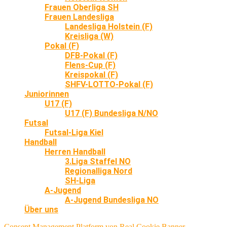
Frauen Oberliga SH
Frauen Landesliga
Landesliga Holstein (F)
Kreisliga (W)
Pokal (F)
DFB-Pokal (F)
Flens-Cup (F)
Kreispokal (F)
SHFV-LOTTO-Pokal (F)
Juniorinnen
U17 (F)
U17 (F) Bundesliga N/NO
Futsal
Futsal-Liga Kiel
Handball
Herren Handball
3.Liga Staffel NO
Regionalliga Nord
SH-Liga
A-Jugend
A-Jugend Bundesliga NO
Über uns
Consent Management Platform von Real Cookie Banner