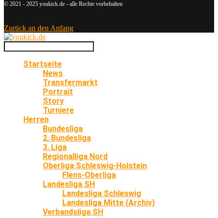
© 2021 - 2025 youkick.de - alle Rechte vorbehalten
Zurück an den Anfang
Startseite
News
Transfermarkt
Portrait
Story
Turniere
Herren
Bundesliga
2. Bundesliga
3. Liga
Regionalliga Nord
Oberliga Schleswig-Holstein
Flens-Oberliga
Landesliga SH
Landesliga Schleswig
Landesliga Mitte (Archiv)
Verbandsliga SH