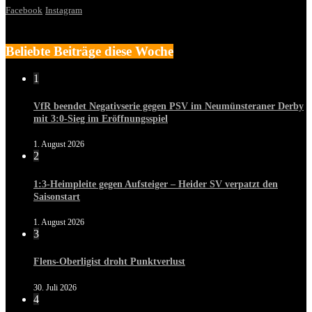
Facebook
Instagram
Beliebte Beiträge diese Woche
1
VfR beendet Negativserie gegen PSV im Neumünsteraner Derby
mit 3:0-Sieg im Eröffnungsspiel
1. August 2026
2
1:3-Heimpleite gegen Aufsteiger – Heider SV verpatzt den
Saisonstart
1. August 2026
3
Flens-Oberligist droht Punktverlust
30. Juli 2026
4