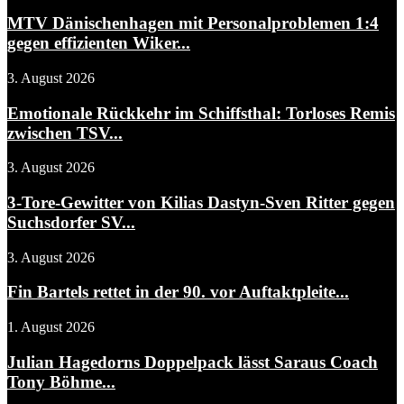
MTV Dänischenhagen mit Personalproblemen 1:4
gegen effizienten Wiker...
3. August 2026
Emotionale Rückkehr im Schiffsthal: Torloses Remis
zwischen TSV...
3. August 2026
3-Tore-Gewitter von Kilias Dastyn-Sven Ritter gegen
Suchsdorfer SV...
3. August 2026
Fin Bartels rettet in der 90. vor Auftaktpleite...
1. August 2026
Julian Hagedorns Doppelpack lässt Saraus Coach
Tony Böhme...