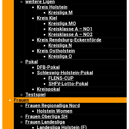
weitere Ligen
Kreis Holstein
Kreisliga M
Kreis Kiel
Kreisliga MO
Kreisklasse A – NO1
Kreisklasse A – NO2
Kreis Rendsburg-Eckernförde
Kreisliga N
Kreis Ostholstein
Kreisliga O
Pokal
DFB-Pokal
Schleswig-Holstein-Pokal
FLENS-CUP
SHFV-Lotto-Pokal
Kreispokal
Testspiel
Frauen
Frauen Regionalliga Nord
Holstein Women
Frauen Oberliga SH
Frauen Landesliga
Landesliga Holstein (F)