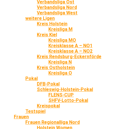
Verbandsliga Ost
Verbandsliga Nord
Verbandsliga West
weitere Ligen
Kreis Holstein
Kreisliga M
Kreis Kiel
Kreisliga MO
Kreisklasse A – NO1
Kreisklasse A – NO2
Kreis Rendsburg-Eckernförde
Kreisliga N
Kreis Ostholstein
Kreisliga O
Pokal
DFB-Pokal
Schleswig-Holstein-Pokal
FLENS-CUP
SHFV-Lotto-Pokal
Kreispokal
Testspiel
Frauen
Frauen Regionalliga Nord
Holstein Women