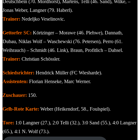
Deutschbein (70. Mordhorst), Martens, Telli (46. Sand), Wilke, –
Jonas Weber, Langner (79. Haberl).
Trainer:
Nedeljko Veselinovic.
Gettorfer SC:
Körtzinger – Morawe (46. Plehwe), Dannath,
Dubau, Niklas Wolf – Waschewski (76. Petersen), Perro (61.
Weihrauch) – Schmidt (46. Link), Braun, Profitlich – Dahsel.
Trainer:
Christian Schössler.
Schiedsrichter:
Hendrick Müller (FC Wiesharde).
Assistenten:
Florian Henseke, Marc Werner.
Zuschauer:
150.
Gelb-Rote Karte:
Weber (Heikendorf, 58., Foulspiel).
Tore:
1:0 Langner (27.), 2:0 Telli (32.), 3:0 Sand (55.), 4:0 Langner
(65.), 4:1 N. Wolf (73.).