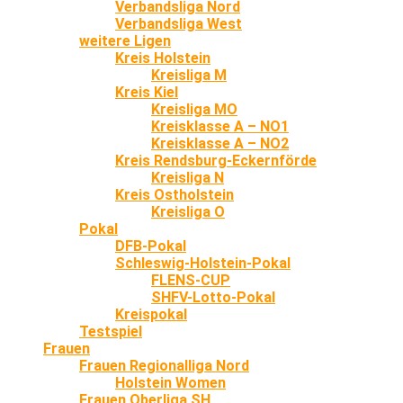
Verbandsliga Nord
Verbandsliga West
weitere Ligen
Kreis Holstein
Kreisliga M
Kreis Kiel
Kreisliga MO
Kreisklasse A – NO1
Kreisklasse A – NO2
Kreis Rendsburg-Eckernförde
Kreisliga N
Kreis Ostholstein
Kreisliga O
Pokal
DFB-Pokal
Schleswig-Holstein-Pokal
FLENS-CUP
SHFV-Lotto-Pokal
Kreispokal
Testspiel
Frauen
Frauen Regionalliga Nord
Holstein Women
Frauen Oberliga SH