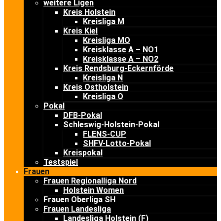
weitere Ligen
Kreis Holstein
Kreisliga M
Kreis Kiel
Kreisliga MO
Kreisklasse A – NO1
Kreisklasse A – NO2
Kreis Rendsburg-Eckernförde
Kreisliga N
Kreis Ostholstein
Kreisliga O
Pokal
DFB-Pokal
Schleswig-Holstein-Pokal
FLENS-CUP
SHFV-Lotto-Pokal
Kreispokal
Testspiel
Frauen
Frauen Regionalliga Nord
Holstein Women
Frauen Oberliga SH
Frauen Landesliga
Landesliga Holstein (F)