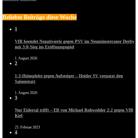
Beliebte Beiträge diese Woche
1
VfR beendet Negativserie gegen PSV im Neumünsteraner Derby
mit 3:0-Sieg im Eröffnungsspiel
1. August 2026
2
1:3-Heimpleite gegen Aufsteiger – Heider SV verpatzt den
Saisonstart
1. August 2026
3
Nur Eidertal trifft – Elf von Michael Rohwedder 2:2 gegen VfB
Kiel
25. Februar 2023
4