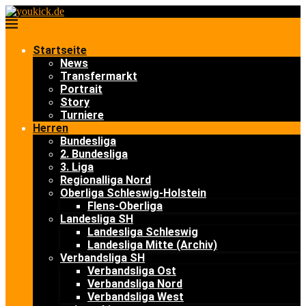
Startseite
News
Transfermarkt
Portrait
Story
Turniere
Herren
Bundesliga
2. Bundesliga
3. Liga
Regionalliga Nord
Oberliga Schleswig-Holstein
Flens-Oberliga
Landesliga SH
Landesliga Schleswig
Landesliga Mitte (Archiv)
Verbandsliga SH
Verbandsliga Ost
Verbandsliga Nord
Verbandsliga West