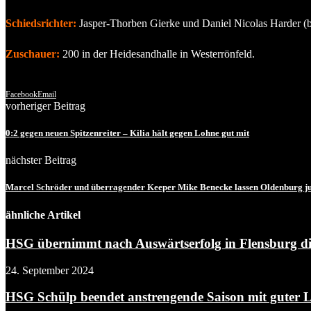
Schiedsrichter:
Jasper-Thorben Gierke und Daniel Nicolas Harder 
Zuschauer:
200 in der Heidesandhalle in Westerrönfeld.
Facebook
Email
vorheriger Beitrag
0:2 gegen neuen Spitzenreiter – Kilia hält gegen Lohne gut mit
nächster Beitrag
Marcel Schröder und überragender Keeper Mike Benecke lassen Oldenburg j
ähnliche Artikel
HSG übernimmt nach Auswärtserfolg in Flensburg die
24. September 2024
HSG Schülp beendet anstrengende Saison mit guter Le