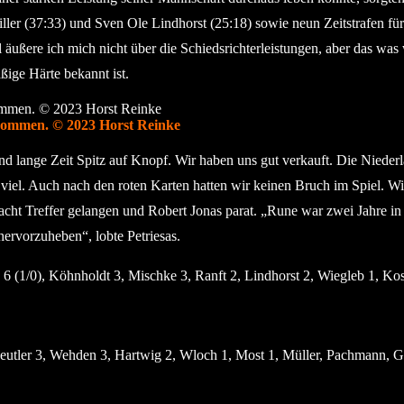
iller (37:33) und Sven Ole Lindhorst (25:18) sowie neun Zeitstrafen fü
ere ich mich nicht über die Schiedsrichterleistungen, aber das was war
ige Härte bekannt ist.
nommen. © 2023 Horst Reinke
tand lange Zeit Spitz auf Knopf. Wir haben uns gut verkauft. Die Niede
zu viel. Auch nach den roten Karten hatten wir keinen Bruch im Spiel. 
cht Treffer gelangen und Robert Jonas parat. „Rune war zwei Jahre in M
ervorzuheben“, lobte Petriesas.
as 6 (1/0), Köhnholdt 3, Mischke 3, Ranft 2, Lindhorst 2, Wiegleb 1, K
tler 3, Wehden 3, Hartwig 2, Wloch 1, Most 1, Müller, Pachmann, Gri