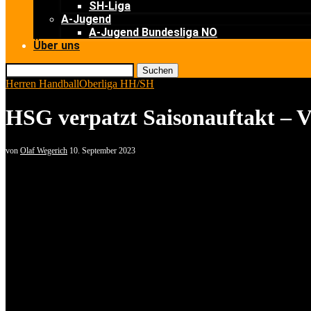
SH-Liga
A-Jugend
A-Jugend Bundesliga NO
Über uns
Suchen
Herren Handball
Oberliga HH/SH
HSG verpatzt Saisonauftakt – V
von
Olaf Wegerich
10. September 2023