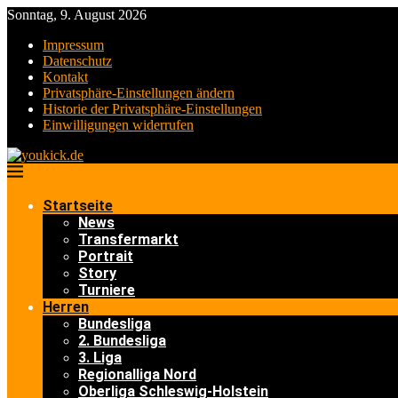
Sonntag, 9. August 2026
Impressum
Datenschutz
Kontakt
Privatsphäre-Einstellungen ändern
Historie der Privatsphäre-Einstellungen
Einwilligungen widerrufen
Startseite
News
Transfermarkt
Portrait
Story
Turniere
Herren
Bundesliga
2. Bundesliga
3. Liga
Regionalliga Nord
Oberliga Schleswig-Holstein