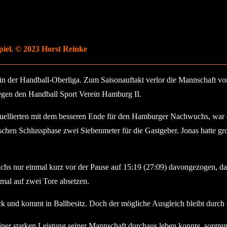
piel. © 2023 Horst Reinke
in der Handball-Oberliga. Zum Saisonauftakt verlor die Mannschaft von
gegen den Handball Sport Verein Hamburg II.
z duellierten mit dem besseren Ende für den Hamburger Nachwuchs, war
schen Schlussphase zwei Siebenmeter für die Gastgeber. Jonas hatte gro
 nur einmal kurz vor der Pause auf 15:19 (27:09) davongezogen, danac
mal auf zwei Tore absetzen.
 und kommt in Ballbesitz. Doch der mögliche Ausgleich bleibt durch ei
iner starken Leistung seiner Mannschaft durchaus leben konnte, sorgten 