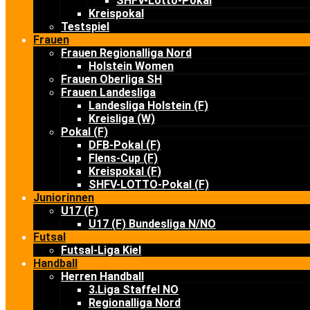
SHFV-Lotto-Pokal
Kreispokal
Testspiel
Frauen
Frauen Regionalliga Nord
Holstein Women
Frauen Oberliga SH
Frauen Landesliga
Landesliga Holstein (F)
Kreisliga (W)
Pokal (F)
DFB-Pokal (F)
Flens-Cup (F)
Kreispokal (F)
SHFV-LOTTO-Pokal (F)
Juniorinnen
U17 (F)
U17 (F) Bundesliga N/NO
Futsal
Futsal-Liga Kiel
Handball
Herren Handball
3.Liga Staffel NO
Regionalliga Nord