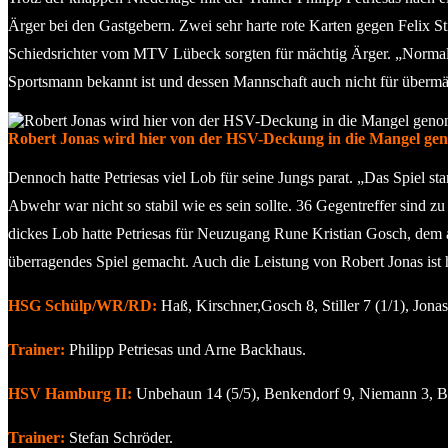
Ärger bei den Gastgebern. Zwei sehr harte rote Karten gegen Felix St
Schiedsrichter vom MTV Lübeck sorgten für mächtig Ärger. „Normal äuß
Sportsmann bekannt ist und dessen Mannschaft auch nicht für übermäß
Robert Jonas wird hier von der HSV-Deckung in die Mangel ge
Dennoch hatte Petriesas viel Lob für seine Jungs parat. „Das Spiel s
Abwehr war nicht so stabil wie es sein sollte. 36 Gegentreffer sind 
dickes Lob hatte Petriesas für Neuzugang Rune Kristian Gosch, dem a
überragendes Spiel gemacht. Auch die Leistung von Robert Jonas ist h
HSG Schülp/WR/RD:
Haß, Kirschner,Gosch 8, Stiller 7 (1/1), Jon
Trainer:
Philipp Petriesas und Arne Backhaus.
HSV Hamburg II:
Unbehaun 14 (5/5), Benkendorf 9, Niemann 3, Beu
Trainer:
Stefan Schröder.