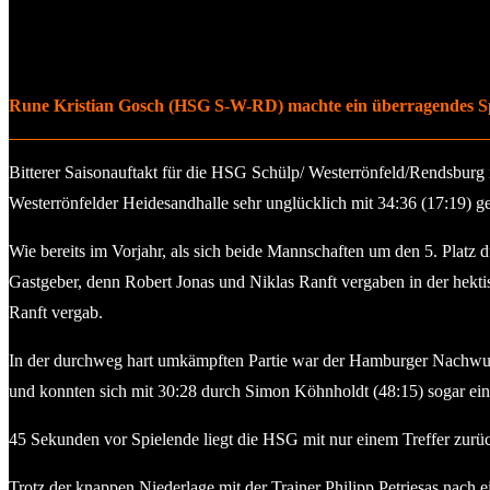
Rune Kristian Gosch
(HSG S-W-RD)
machte ein überragendes S
Bitterer Saisonauftakt für die HSG Schülp/ Westerrönfeld/Rendsburg 
Westerrönfelder Heidesandhalle sehr unglücklich mit 34:36 (17:19) 
Wie bereits im Vorjahr, als sich beide Mannschaften um den 5. Plat
Gastgeber, denn Robert Jonas und Niklas Ranft vergaben in der hekti
Ranft vergab.
In der durchweg hart umkämpften Partie war der Hamburger Nachwuchs
und konnten sich mit 30:28 durch Simon Köhnholdt (48:15) sogar ein
45 Sekunden vor Spielende liegt die HSG mit nur einem Treffer zurück
Trotz der knappen Niederlage mit der Trainer Philipp Petriesas nach e