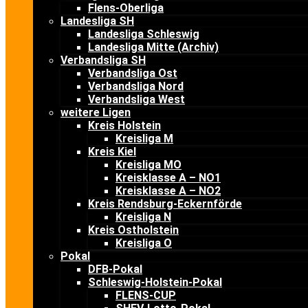
Flens-Oberliga
Landesliga SH
Landesliga Schleswig
Landesliga Mitte (Archiv)
Verbandsliga SH
Verbandsliga Ost
Verbandsliga Nord
Verbandsliga West
weitere Ligen
Kreis Holstein
Kreisliga M
Kreis Kiel
Kreisliga MO
Kreisklasse A – NO1
Kreisklasse A – NO2
Kreis Rendsburg-Eckernförde
Kreisliga N
Kreis Ostholstein
Kreisliga O
Pokal
DFB-Pokal
Schleswig-Holstein-Pokal
FLENS-CUP