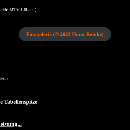
(beide MTV Lübeck).
Fotogalerie (© 2023 Horst Reinke)
ubeln
 Tabellenspitze
istung...