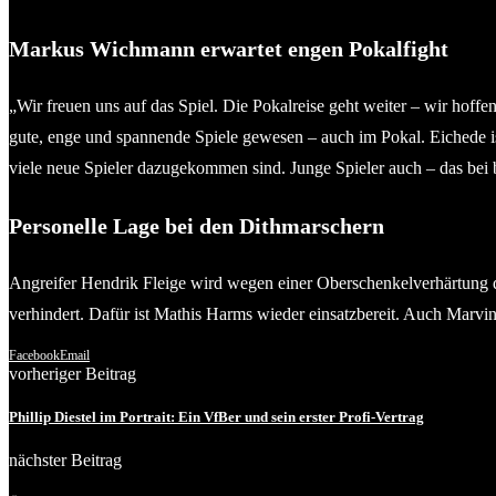
Markus Wichmann erwartet engen Pokalfight
„Wir freuen uns auf das Spiel. Die Pokalreise geht weiter – wir hoff
gute, enge und spannende Spiele gewesen – auch im Pokal. Eichede i
viele neue Spieler dazugekommen sind. Junge Spieler auch – das bei b
Personelle Lage bei den Dithmarschern
Angreifer Hendrik Fleige wird wegen einer Oberschenkelverhärtung def
verhindert. Dafür ist Mathis Harms wieder einsatzbereit. Auch Marvi
Facebook
Email
vorheriger Beitrag
Phillip Diestel im Portrait: Ein VfBer und sein erster Profi-Vertrag
nächster Beitrag