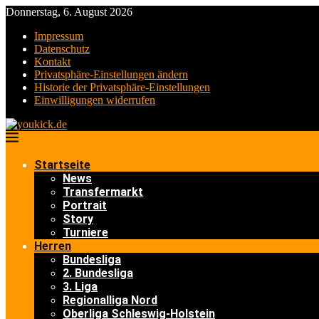
Donnerstag, 6. August 2026
Impressum
Datenschutz
Kontakt
Privatsphäre-Einstellungen ändern
Historie der Privatsphäre-Einstellungen
Einwilligungen widerrufen
Startseite
News
Transfermarkt
Portrait
Story
Turniere
Herren
Bundesliga
2. Bundesliga
3. Liga
Regionalliga Nord
Oberliga Schleswig-Holstein