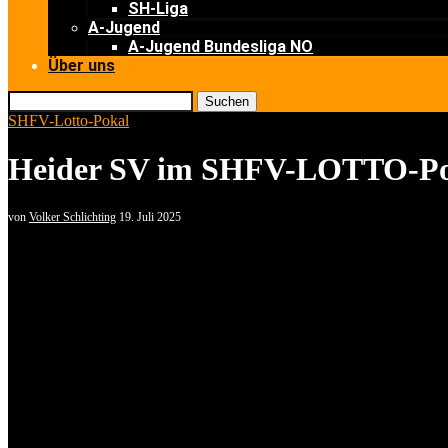
SH-Liga
A-Jugend
A-Jugend Bundesliga NO
Über uns
Suchen
SHFV-Lotto-Pokal
Heider SV im SHFV-LOTTO-Poka
von
Volker Schlichting
19. Juli 2025