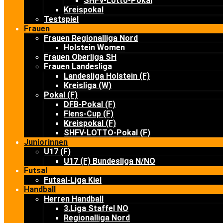
SHFV-Lotto-Pokal
Kreispokal
Testspiel
Frauen
Frauen Regionalliga Nord
Holstein Women
Frauen Oberliga SH
Frauen Landesliga
Landesliga Holstein (F)
Kreisliga (W)
Pokal (F)
DFB-Pokal (F)
Flens-Cup (F)
Kreispokal (F)
SHFV-LOTTO-Pokal (F)
Juniorinnen
U17 (F)
U17 (F) Bundesliga N/NO
Futsal
Futsal-Liga Kiel
Handball
Herren Handball
3.Liga Staffel NO
Regionalliga Nord