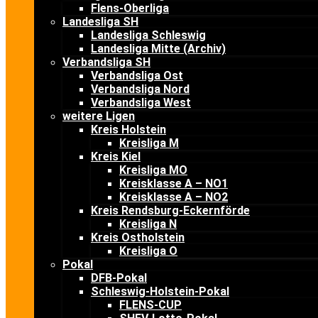
Flens-Oberliga
Landesliga SH
Landesliga Schleswig
Landesliga Mitte (Archiv)
Verbandsliga SH
Verbandsliga Ost
Verbandsliga Nord
Verbandsliga West
weitere Ligen
Kreis Holstein
Kreisliga M
Kreis Kiel
Kreisliga MO
Kreisklasse A – NO1
Kreisklasse A – NO2
Kreis Rendsburg-Eckernförde
Kreisliga N
Kreis Ostholstein
Kreisliga O
Pokal
DFB-Pokal
Schleswig-Holstein-Pokal
FLENS-CUP