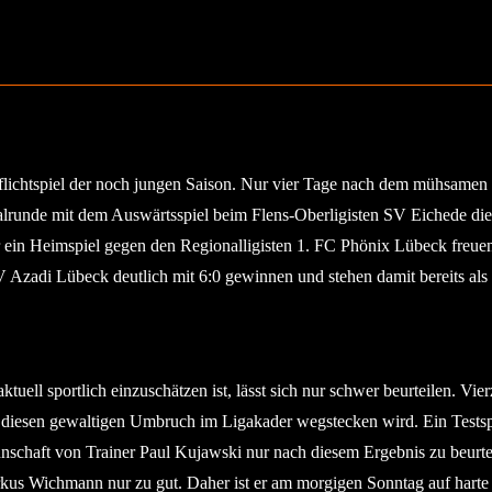
flichtspiel der noch jungen Saison. Nur vier Tage nach dem mühsamen
unde mit dem Auswärtsspiel beim Flens-Oberligisten SV Eichede die n
 ein Heimspiel gegen den Regionalligisten 1. FC Phönix Lübeck fre
Azadi Lübeck deutlich mit 6:0 gewinnen und stehen damit bereits als Ha
ktuell sportlich einzuschätzen ist, lässt sich nur schwer beurteilen. V
 diesen gewaltigen Umbruch im Ligakader wegstecken wird. Ein Testsp
annschaft von Trainer Paul Kujawski nur nach diesem Ergebnis zu beurtei
s Wichmann nur zu gut. Daher ist er am morgigen Sonntag auf harte G