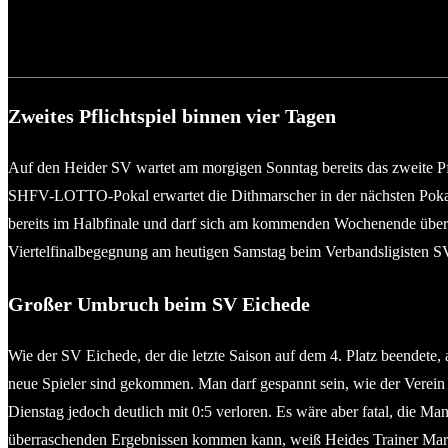
Zweites Pflichtspiel binnen vier Tagen
Auf den Heider SV wartet am morgigen Sonntag bereits das zweite P
SHFV-LOTTO-Pokal erwartet die Dithmarscher in der nächsten Pokalr
bereits im Halbfinale und darf sich am kommenden Wochenende über
Viertelfinalbegegnung am heutigen Samstag beim Verbandsligisten SV 
Großer Umbruch beim SV Eichede
Wie der SV Eichede, der die letzte Saison auf dem 4. Platz beendete, a
neue Spieler sind gekommen. Man darf gespannt sein, wie der Verein
Dienstag jedoch deutlich mit 0:5 verloren. Es wäre aber fatal, die M
überraschenden Ergebnissen kommen kann, weiß Heides Trainer Marku