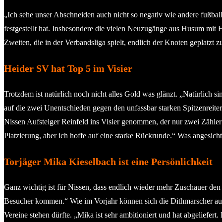
„Ich sehe unser Abschneiden auch nicht so negativ wie andere fußba
festgestellt hat. Insbesondere die vielen Neuzugänge aus Husum mit
Zweiten, die in der Verbandsliga spielt, endlich der Knoten geplatzt zu
Heider SV hat Top 5 im Visier
Trotzdem ist natürlich noch nicht alles Gold was glänzt. „Natürlich s
auf die zwei Unentschieden gegen den unfassbar starken Spitzenreite
Nissen Aufsteiger Reinfeld ins Visier genommen, der nur zwei Zähler
Platzierung, aber ich hoffe auf eine starke Rückrunde.“ Was angesic
Torjäger Mika Kieselbach ist eine Persönlichkeit
Ganz wichtig ist für Nissen, dass endlich wieder mehr Zuschauer den 
Besucher kommen.“ Wie im Vorjahr können sich die Dithmarscher auf i
Vereine stehen dürfte. „Mika ist sehr ambitioniert und hat abgeliefert.