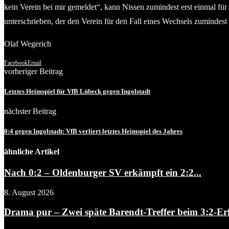
kein Verein bei mir gemeldet“, kann Nissen zumindest erst einmal f
unterschrieben, der den Verein für den Fall eines Wechsels zumindest
Olaf Wegerich
Facebook
Email
vorheriger Beitrag
Letztes Heimspiel für VfB Lübeck gegen Ingolstadt
nächster Beitrag
0:4 gegen Ingolstadt: VfB verliert letztes Heimspiel des Jahres
ähnliche Artikel
Nach 0:2 – Oldenburger SV erkämpft ein 2:2...
8. August 2026
Drama pur – Zwei späte Barendt-Treffer beim 3:2-Erf