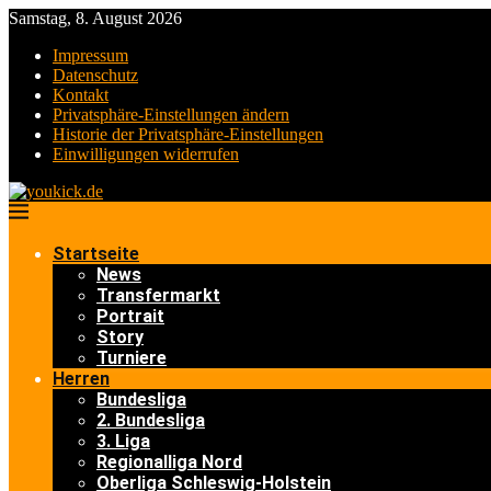
Samstag, 8. August 2026
Impressum
Datenschutz
Kontakt
Privatsphäre-Einstellungen ändern
Historie der Privatsphäre-Einstellungen
Einwilligungen widerrufen
Startseite
News
Transfermarkt
Portrait
Story
Turniere
Herren
Bundesliga
2. Bundesliga
3. Liga
Regionalliga Nord
Oberliga Schleswig-Holstein