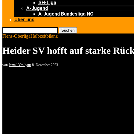
SH-Liga
A-Jugend
A-Jugend Bundesliga NO
Über uns
Suchen
Flens-Oberliga
Halbzeitbilanz
Heider SV hofft auf starke Rüc
von
Ismail Yesilyurt
8. Dezember 2023