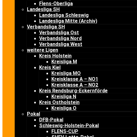
Flens-Oberliga
Landesliga SH
Landesliga Schleswig
Landesliga Mitte (Archiv)
Verbandsliga SH
Verbandsliga Ost
Verbandsliga Nord
Verbandsliga West
weitere Ligen
Kreis Holstein
Kreisliga M
Kreis Kiel
Kreisliga MO
Kreisklasse A – NO1
Kreisklasse A – NO2
Kreis Rendsburg-Eckernförde
Kreisliga N
Kreis Ostholstein
Kreisliga O
Pokal
DFB-Pokal
Schleswig-Holstein-Pokal
FLENS-CUP