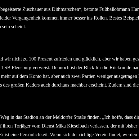
llbegeisterte Zuschauer aus Dithmarschen“, betonte Fußballobmann Hann
 Heider Vergangenheit kommen immer besser ins Rollen. Bestes Beispiel
 sein scheint.
ind wir nicht zu 100 Prozent zufrieden und glücklich, aber wir haben ge
r TSB Flensburg verweist. Dennoch ist der Blick für die Rückrunde nach
 mehr auf dem Konto hat, aber auch zwei Partien weniger ausgetragen h
hts des großen Kaders auch durchaus machbar erscheint. Zudem sind die
Weg in das Stadion an der Meldorfer Straße finden. „Ich hoffe, dass d
hren Torjäger vom Dienst Mika Kieselbach verlassen, der mit bisher 1
 Er ist eine Persönlichkeit. Wenn sich der richtige Verein findet, werde