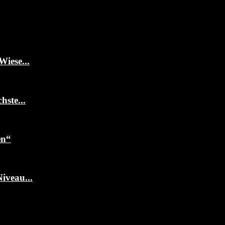
Wiese...
ste...
en“
iveau...