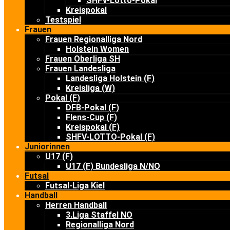
SHFV-Lotto-Pokal
Kreispokal
Testspiel
Frauen
Frauen Regionalliga Nord
Holstein Women
Frauen Oberliga SH
Frauen Landesliga
Landesliga Holstein (F)
Kreisliga (W)
Pokal (F)
DFB-Pokal (F)
Flens-Cup (F)
Kreispokal (F)
SHFV-LOTTO-Pokal (F)
Juniorinnen
U17 (F)
U17 (F) Bundesliga N/NO
Futsal
Futsal-Liga Kiel
Handball
Herren Handball
3.Liga Staffel NO
Regionalliga Nord