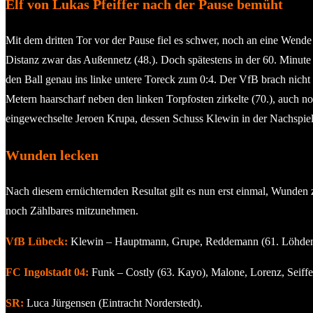
Elf von Lukas Pfeiffer nach der Pause bemüht
Mit dem dritten Tor vor der Pause fiel es schwer, noch an eine Wende
Distanz zwar das Außennetz (48.). Doch spätestens in der 60. Minute s
den Ball genau ins linke untere Toreck zum 0:4. Der VfB brach nicht 
Metern haarscharf neben den linken Torpfosten zirkelte (70.), auch 
eingewechselte Jeroen Krupa, dessen Schuss Klewin in der Nachspielze
Wunden lecken
Nach diesem ernüchternden Resultat gilt es nun erst einmal, Wunden
noch Zählbares mitzunehmen.
VfB Lübeck:
Klewin – Hauptmann, Grupe, Reddemann (61. Löhden), S
FC Ingolstadt 04:
Funk – Costly (63. Kayo), Malone, Lorenz, Seiffer
SR:
Luca Jürgensen (Eintracht Norderstedt).