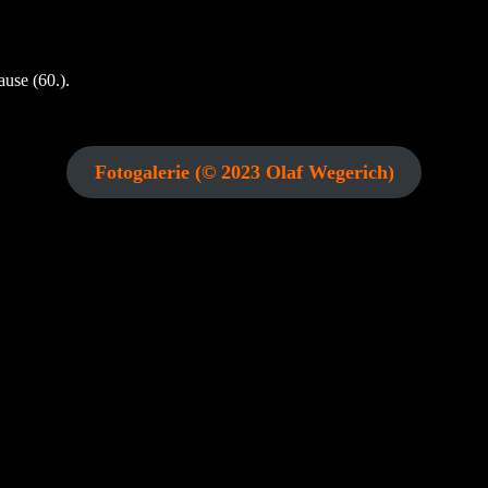
use (60.).
Fotogalerie (© 2023 Olaf Wegerich)