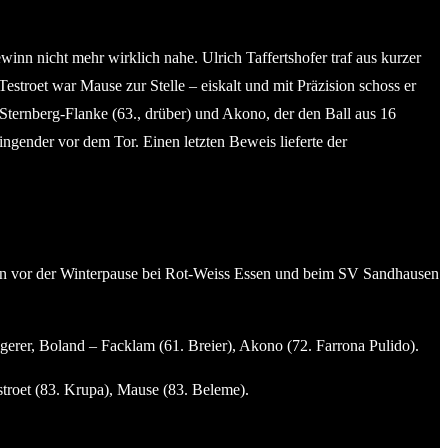
inn nicht mehr wirklich nahe. Ulrich Taffertshofer traf aus kurzer
estroet war Mause zur Stelle – eiskalt und mit Präzision schoss er
 Sternberg-Flanke (63., drüber) und Akono, der den Ball aus 16
ngender vor dem Tor. Einen letzten Beweis lieferte der
elen vor der Winterpause bei Rot-Weiss Essen und beim SV Sandhausen
erer, Boland – Facklam (61. Breier), Akono (72. Farrona Pulido).
stroet (83. Krupa), Mause (83. Beleme).