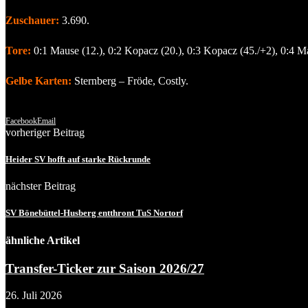
Zuschauer:
3.690.
Tore:
0:1 Mause (12.), 0:2 Kopacz (20.), 0:3 Kopacz (45./+2), 0:4 Ma
Gelbe Karten:
Sternberg – Fröde, Costly.
Facebook
Email
vorheriger Beitrag
Heider SV hofft auf starke Rückrunde
nächster Beitrag
SV Bönebüttel-Husberg entthront TuS Nortorf
ähnliche Artikel
Transfer-Ticker zur Saison 2026/27
26. Juli 2026