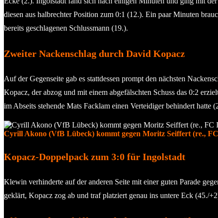
Ecke (2.). Ingolstadt fand sich nach einigen Minuten und ging mit d
diesen aus halbrechter Position zum 0:1 (12.). Ein paar Minuten br
bereits geschlagenen Schlussmann (19.).
Zweiter Nackenschlag durch David Kopacz
Auf der Gegenseite gab es stattdessen prompt den nächsten Nackensc
Kopacz, der abzog und mit einem abgefälschten Schuss das 0:2 erzielt
im Abseits stehende Mats Facklam einen Verteidiger behindert hatte (2
Cyrill Akono (VfB Lübeck) kommt gegen Moritz Seiffert (re., FC
Kopacz-Doppelpack zum 3:0 für Ingolstadt
Klewin verhinderte auf der anderen Seite mit einer guten Parade gege
geklärt, Kopacz zog ab und traf platziert genau ins untere Eck (45./+2