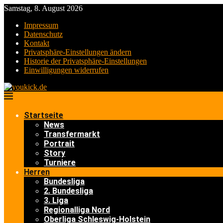
Samstag, 8. August 2026
Impressum
Datenschutz
Kontakt
Privatsphäre-Einstellungen ändern
Historie der Privatsphäre-Einstellungen
Einwilligungen widerrufen
Startseite
News
Transfermarkt
Portrait
Story
Turniere
Herren
Bundesliga
2. Bundesliga
3. Liga
Regionalliga Nord
Oberliga Schleswig-Holstein