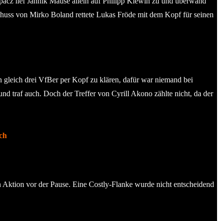
opacz lief Jannik Mause allein auf Philipp Klewin zu und überwand
chuss von Mirko Boland rettete Lukas Fröde mit dem Kopf für seinen
gleich drei VfBer per Kopf zu klären, dafür war niemand bei
nd traf auch. Doch der Treffer von Cyrill Akono zählte nicht, da der
ch
en Aktion vor der Pause. Eine Costly-Flanke wurde nicht entscheidend