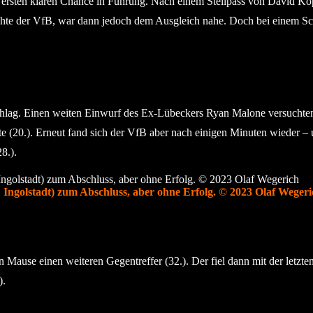
er ersten klaren Chance in Führung. Nach einem Steilpass von David K
auchte der VfB, war dann jedoch dem Ausgleich nahe. Doch bei einem S
hlag. Einen weiten Einwurf des Ex-Lübeckers Ryan Malone versuchten 
e (20.). Erneut fand sich der VfB aber nach einigen Minuten wieder – u
8.).
 Ingolstadt) zum Abschluss, aber ohne Erfolg. © 2023 Olaf Wegeri
n Mause einen weiteren Gegentreffer (32.). Der fiel dann mit der letzt
).