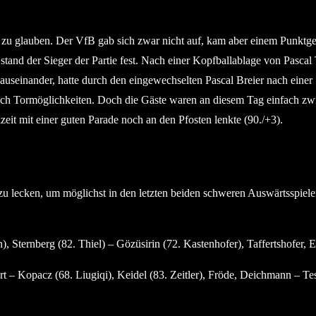
 zu glauben. Der VfB gab sich zwar nicht auf, kam aber einem Punktgew
tand der Sieger der Partie fest. Nach einer Kopfballablage von Pascal T
auseinander, hatte durch den eingewechselten Pascal Breier nach einer
noch Tormöglichkeiten. Doch die Gäste waren an diesem Tag einfach zwi
it mit einer guten Parade noch an den Pfosten lenkte (90./+3).
 zu lecken, um möglichst in den letzten beiden schweren Auswärtsspi
ternberg (82. Thiel) – Gözüsirin (72. Kastenhofer), Taffertshofer, Eg
t – Kopacz (68. Liugiqi), Keidel (83. Zeitler), Fröde, Deichmann – Te