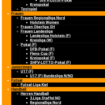
SHFV-Lotto-Pokal
Kreispokal
Testspiel
Frauen
Frauen Regionalliga Nord
Holstein Women
Frauen Oberliga SH
Frauen Landesliga
Landesliga Holstein (F)
Kreisliga (W)
Pokal (F)
DFB-Pokal (F)
Flens-Cup (F)
Kreispokal (F)
SHFV-LOTTO-Pokal (F)
Juniorinnen
U17 (F)
U17 (F) Bundesliga N/NO
Futsal
Futsal-Liga Kiel
Handball
Herren Handball
3.Liga Staffel NO
Regionalliga Nord