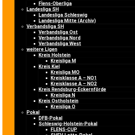
Flens-Oberliga
Landesliga SH
Landesliga Schleswig
Landesliga Mitte (Archiv)
Verbandsliga SH
Verbandsliga Ost
Verbandsliga Nord
Verbandsliga West
weitere Ligen
Kreis Holstein
Kreisliga M
Kreis Kiel
Kreisliga MO
Kreisklasse A – NO1
Kreisklasse A – NO2
Kreis Rendsburg-Eckernförde
Kreisliga N
Kreis Ostholstein
Kreisliga O
Pokal
DFB-Pokal
Schleswig-Holstein-Pokal
FLENS-CUP