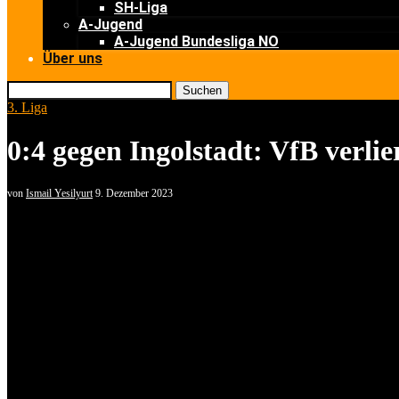
SH-Liga
A-Jugend
A-Jugend Bundesliga NO
Über uns
Suchen
3. Liga
0:4 gegen Ingolstadt: VfB verlie
von
Ismail Yesilyurt
9. Dezember 2023