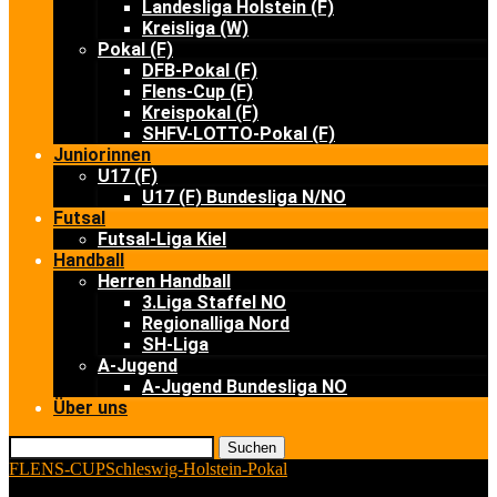
Landesliga Holstein (F)
Kreisliga (W)
Pokal (F)
DFB-Pokal (F)
Flens-Cup (F)
Kreispokal (F)
SHFV-LOTTO-Pokal (F)
Juniorinnen
U17 (F)
U17 (F) Bundesliga N/NO
Futsal
Futsal-Liga Kiel
Handball
Herren Handball
3.Liga Staffel NO
Regionalliga Nord
SH-Liga
A-Jugend
A-Jugend Bundesliga NO
Über uns
Suchen
FLENS-CUP
Schleswig-Holstein-Pokal