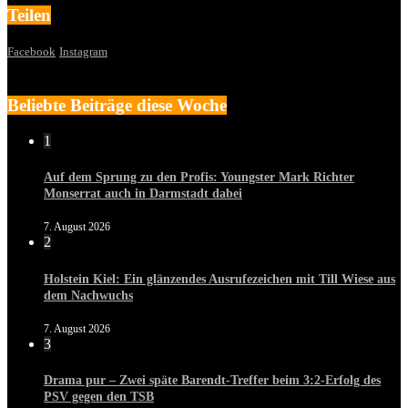
Teilen
Facebook
Instagram
Beliebte Beiträge diese Woche
1
Auf dem Sprung zu den Profis: Youngster Mark Richter
Monserrat auch in Darmstadt dabei
7. August 2026
2
Holstein Kiel: Ein glänzendes Ausrufezeichen mit Till Wiese aus
dem Nachwuchs
7. August 2026
3
Drama pur – Zwei späte Barendt-Treffer beim 3:2-Erfolg des
PSV gegen den TSB