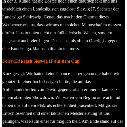
In der 3. Runde hat die Losfee noch einen draufgepackt und uns
tatsächlich einen Landesligisten zugelost: Slesvig IF, Sechster der
Landesliga Schleswig. Genau das macht den Charme dieses
Wettbewerbes aus, dass wir uns mit solchen Mannschaften messen
dürfen. Uns trennten nicht nur fußballerische Welten, sondern
insgesamt auch vier Ligen. Das ist so, als ob ein Oberligist gegen
eine Bundesliga-Mannschaft antreten muss.
Foley-Elf kegelt Sleswig IF aus dem Cup
Kurz gesagt: Wir hatten keine Chance – aber genau die haben wir
genutzt! In einer hochklassigen Partie, die auf das
Aufeinandertreffen von David gegen Goliath erinnerte, kam es zu
einem absoluten Showdown. Wir waren von Beginn an wach und
haben uns auf dem Platz als echte Einheit präsentiert. Mit großer
Entschlossenheit und einer taktischen Meisterleistung ist uns
gelungen, was kaum einer für möglich hielt. Am Ende stand auf der