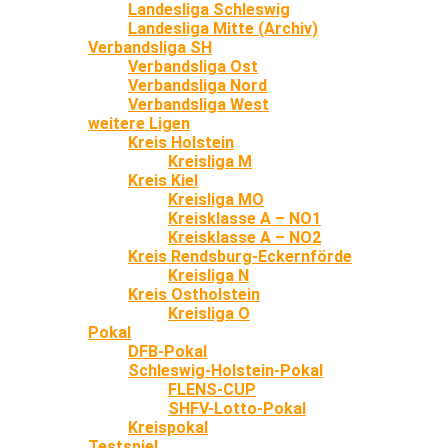
Landesliga Schleswig
Landesliga Mitte (Archiv)
Verbandsliga SH
Verbandsliga Ost
Verbandsliga Nord
Verbandsliga West
weitere Ligen
Kreis Holstein
Kreisliga M
Kreis Kiel
Kreisliga MO
Kreisklasse A – NO1
Kreisklasse A – NO2
Kreis Rendsburg-Eckernförde
Kreisliga N
Kreis Ostholstein
Kreisliga O
Pokal
DFB-Pokal
Schleswig-Holstein-Pokal
FLENS-CUP
SHFV-Lotto-Pokal
Kreispokal
Testspiel