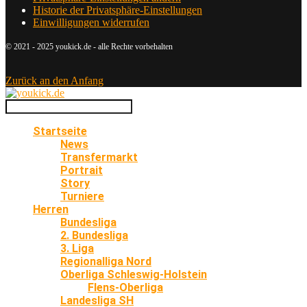
Historie der Privatsphäre-Einstellungen
Einwilligungen widerrufen
© 2021 - 2025 youkick.de - alle Rechte vorbehalten
Zurück an den Anfang
Startseite
News
Transfermarkt
Portrait
Story
Turniere
Herren
Bundesliga
2. Bundesliga
3. Liga
Regionalliga Nord
Oberliga Schleswig-Holstein
Flens-Oberliga
Landesliga SH