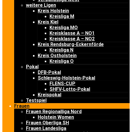
weitere Ligen
Kreis Holstein
Kreisliga M
Kreis Kiel
Kreisliga MO
Kreisklasse A – NO1
Kreisklasse A – NO2
Kreis Rendsburg-Eckernförde
Kreisliga N
Kreis Ostholstein
Kreisliga O
Pokal
DFB-Pokal
Schleswig-Holstein-Pokal
FLENS-CUP
SHFV-Lotto-Pokal
Kreispokal
Testspiel
Frauen
Frauen Regionalliga Nord
Holstein Women
Frauen Oberliga SH
Frauen Landesliga