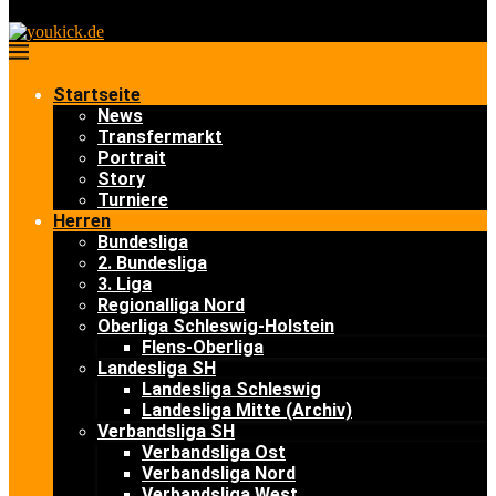
Startseite
News
Transfermarkt
Portrait
Story
Turniere
Herren
Bundesliga
2. Bundesliga
3. Liga
Regionalliga Nord
Oberliga Schleswig-Holstein
Flens-Oberliga
Landesliga SH
Landesliga Schleswig
Landesliga Mitte (Archiv)
Verbandsliga SH
Verbandsliga Ost
Verbandsliga Nord
Verbandsliga West