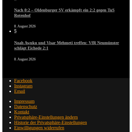
Nach 0:2 – Oldenburger SV erkämpft ein 2:2 gegen TuS
Rotenhof
8. August 2026
5
Noah Awuku und Visar Mehmeti treffen: VfR Neumünster
schlägt Eichede 2:1
8. August 2026
Facebook
Instagram
Email
Impressum
Datenschutz
Kontakt
Privatsphäre-Einstellungen ändern
Historie der Privatsphäre-Einstellungen
Einwilligungen widerrufen