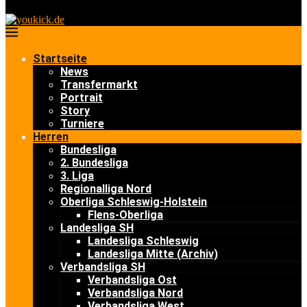
Startseite
News
Transfermarkt
Portrait
Story
Turniere
Herren
Bundesliga
2. Bundesliga
3. Liga
Regionalliga Nord
Oberliga Schleswig-Holstein
Flens-Oberliga
Landesliga SH
Landesliga Schleswig
Landesliga Mitte (Archiv)
Verbandsliga SH
Verbandsliga Ost
Verbandsliga Nord
Verbandsliga West