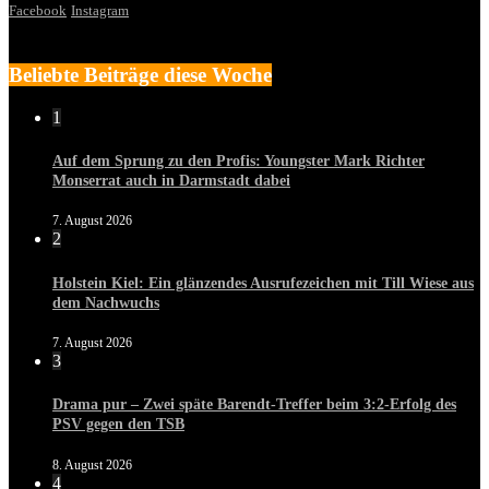
Facebook
Instagram
Beliebte Beiträge diese Woche
1
Auf dem Sprung zu den Profis: Youngster Mark Richter
Monserrat auch in Darmstadt dabei
7. August 2026
2
Holstein Kiel: Ein glänzendes Ausrufezeichen mit Till Wiese aus
dem Nachwuchs
7. August 2026
3
Drama pur – Zwei späte Barendt-Treffer beim 3:2-Erfolg des
PSV gegen den TSB
8. August 2026
4