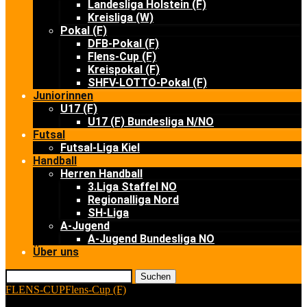
Landesliga Holstein (F)
Kreisliga (W)
Pokal (F)
DFB-Pokal (F)
Flens-Cup (F)
Kreispokal (F)
SHFV-LOTTO-Pokal (F)
Juniorinnen
U17 (F)
U17 (F) Bundesliga N/NO
Futsal
Futsal-Liga Kiel
Handball
Herren Handball
3.Liga Staffel NO
Regionalliga Nord
SH-Liga
A-Jugend
A-Jugend Bundesliga NO
Über uns
Suchen
FLENS-CUP
Flens-Cup (F)