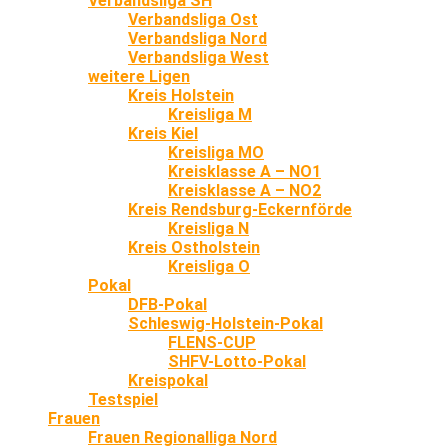
Verbandsliga SH
Verbandsliga Ost
Verbandsliga Nord
Verbandsliga West
weitere Ligen
Kreis Holstein
Kreisliga M
Kreis Kiel
Kreisliga MO
Kreisklasse A – NO1
Kreisklasse A – NO2
Kreis Rendsburg-Eckernförde
Kreisliga N
Kreis Ostholstein
Kreisliga O
Pokal
DFB-Pokal
Schleswig-Holstein-Pokal
FLENS-CUP
SHFV-Lotto-Pokal
Kreispokal
Testspiel
Frauen
Frauen Regionalliga Nord