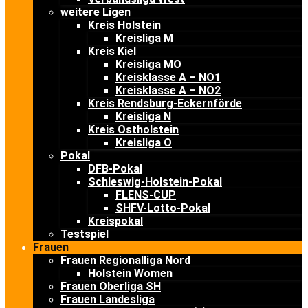
weitere Ligen
Kreis Holstein
Kreisliga M
Kreis Kiel
Kreisliga MO
Kreisklasse A – NO1
Kreisklasse A – NO2
Kreis Rendsburg-Eckernförde
Kreisliga N
Kreis Ostholstein
Kreisliga O
Pokal
DFB-Pokal
Schleswig-Holstein-Pokal
FLENS-CUP
SHFV-Lotto-Pokal
Kreispokal
Testspiel
Frauen
Frauen Regionalliga Nord
Holstein Women
Frauen Oberliga SH
Frauen Landesliga