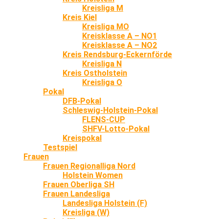
Kreisliga M
Kreis Kiel
Kreisliga MO
Kreisklasse A – NO1
Kreisklasse A – NO2
Kreis Rendsburg-Eckernförde
Kreisliga N
Kreis Ostholstein
Kreisliga O
Pokal
DFB-Pokal
Schleswig-Holstein-Pokal
FLENS-CUP
SHFV-Lotto-Pokal
Kreispokal
Testspiel
Frauen
Frauen Regionalliga Nord
Holstein Women
Frauen Oberliga SH
Frauen Landesliga
Landesliga Holstein (F)
Kreisliga (W)