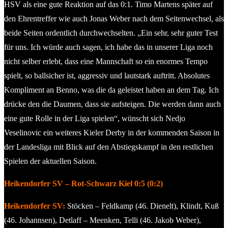
HSV als eine gute Reaktion auf das 0:1. Timo Martens später auf
den Ehrentreffer wie auch Jonas Weber nach dem Seitenwechsel, als
beide Seiten ordentlich durchwechselten. „Ein sehr, sehr guter Test
für uns. Ich würde auch sagen, ich habe das in unserer Liga noch
nicht selber erlebt, dass eine Mannschaft so ein enormes Tempo
spielt, so ballsicher ist, aggressiv und lautstark auftritt. Absolutes
Kompliment an Benno, was die da geleistet haben an dem Tag. Ich
drücke den die Daumen, dass sie aufsteigen. Die werden dann auch
eine gute Rolle in der Liga spielen“, wünscht sich Nedjo
Veselinovic ein weiteres Kieler Derby in der kommenden Saison in
der Landesliga mit Blick auf den Abstiegskampf in den restlichen
Spielen der aktuellen Saison.
Heikendorfer SV – Rot-Schwarz Kiel 0:5 (0:2)
Heikendorfer SV:
Stöcken – Feldkamp (46. Dienelt), Klindt, Kuß
(46. Johannsen), Detlaff – Meenken, Telli (46. Jakob Weber),