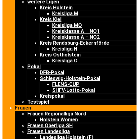
weitere Ligen
Kreis Holstein
Kreisliga M
Kreis Kiel
Kreisliga MO
Kreisklasse A – NO1
Kreisklasse A – NO2
Kreis Rendsburg-Eckernförde
Kreisliga N
Kreis Ostholstein
Kreisliga O
Pokal
DFB-Pokal
Schleswig-Holstein-Pokal
FLENS-CUP
SHFV-Lotto-Pokal
Kreispokal
Testspiel
Frauen
Frauen Regionalliga Nord
Holstein Women
Frauen Oberliga SH
Frauen Landesliga
Landesliga Holstein (F)