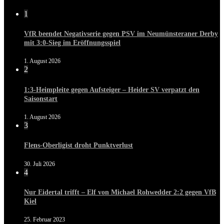
1
VfR beendet Negativserie gegen PSV im Neumünsteraner Derby
mit 3:0-Sieg im Eröffnungsspiel
1. August 2026
2
1:3-Heimpleite gegen Aufsteiger – Heider SV verpatzt den
Saisonstart
1. August 2026
3
Flens-Oberligist droht Punktverlust
30. Juli 2026
4
Nur Eidertal trifft – Elf von Michael Rohwedder 2:2 gegen VfB
Kiel
25. Februar 2023