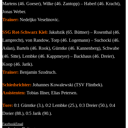
Martens (46. Goeser), Wilke (46. Zantopp) – Haberl (46. Kracht),
Jonas Weber.
Trainer:
Nedeljko Veselinovic.
SSG Rot-Schwarz Kiel:
Jakubzik (65. Büttner) – Rosenthal (46.
Lamprecht), von Randow, Torp (46. Logemann) – Suchocki (46.
Aslan), Bartels (46. Rook), Gürntke (46. Kannenberg), Schwabe
(46. Sitte), Lembke (46. Kappmeyer) – Backhaus (46. Dreier),
Koop (46. Jarik).
Trainer:
Benjamin Szodruch.
Schiedsrichter:
Johannes Kowalewski (TSV Flintbek).
Assistenten:
Tobias Illner, Elias Petersen.
Tore:
0:1 Gürntke (3.), 0:2 Lembke (25.), 0:3 Dreier (50.), 0:4
Dreier (88.), 0:5 Jarik (90.).
Facebook
Email