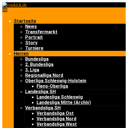
Startseite
News
Transfermarkt
Portrait
Story
Turniere
Herren
Bundesliga
2. Bundesliga
3. Liga
Regionalliga Nord
Oberliga Schleswig-Holstein
Flens-Oberliga
Landesliga SH
Landesliga Schleswig
Landesliga Mitte (Archiv)
Verbandsliga SH
Verbandsliga Ost
Verbandsliga Nord
Verbandsliga West